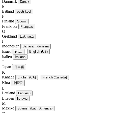
Danmark
Dansk
E
Estland
eesti keel
F
Finland
Suomi
Frankrike
Français
G
Grekland
Ελληνικά
I
Indonesien
Bahasa Indonesia
Israel
|
עִברִית
English (US)
Italien
Italiano
J
Japan
日本語
K
Kanada
|
English (CA)
French (Canada)
Kina
中国语
L
Lettland
Latviešu
Litauen
lietuvių
M
Mexiko
Spanish (Latin America)