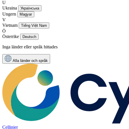
U
Ukraina
Українська
Ungern
Magyar
V
Vietnam
Tiếng Việt Nam
Ö
Österrike
Deutsch
Inga länder eller språk hittades
Alla länder och språk
Cellinjer