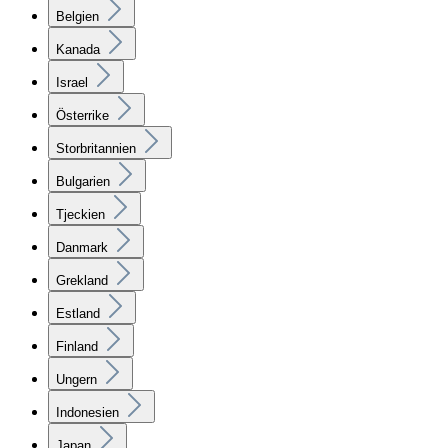
Belgien
Kanada
Israel
Österrike
Storbritannien
Bulgarien
Tjeckien
Danmark
Grekland
Estland
Finland
Ungern
Indonesien
Japan