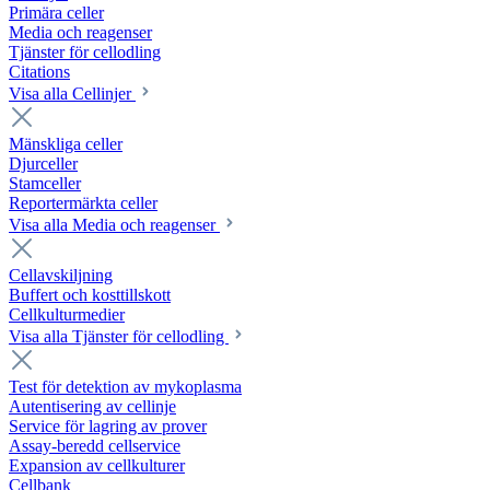
Primära celler
Media och reagenser
Tjänster för cellodling
Citations
Visa alla Cellinjer
Mänskliga celler
Djurceller
Stamceller
Reportermärkta celler
Visa alla Media och reagenser
Cellavskiljning
Buffert och kosttillskott
Cellkulturmedier
Visa alla Tjänster för cellodling
Test för detektion av mykoplasma
Autentisering av cellinje
Service för lagring av prover
Assay-beredd cellservice
Expansion av cellkulturer
Cellbank