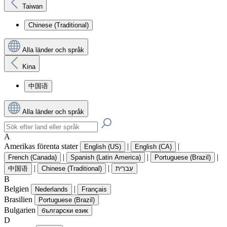
Taiwan
Chinese (Traditional)
Alla länder och språk
Kina
中国语
Alla länder och språk
A
Amerikas förenta stater
|
|
English (US)
English (CA)
|
|
|
French (Canada)
Spanish (Latin America)
Portuguese (Brazil)
|
|
中国语
Chinese (Traditional)
עִברִית
B
Belgien
|
Nederlands
Français
Brasilien
Portuguese (Brazil)
Bulgarien
български език
D