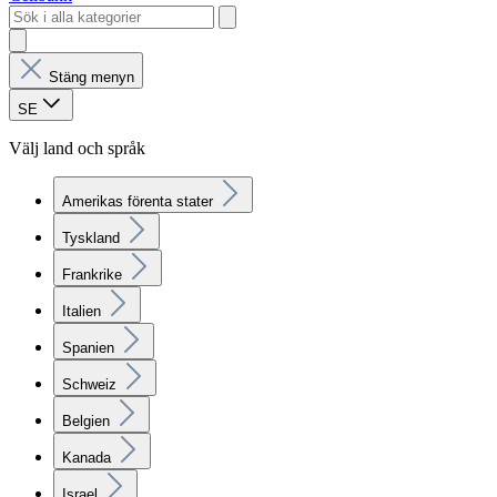
Stäng menyn
SE
Välj land och språk
Amerikas förenta stater
Tyskland
Frankrike
Italien
Spanien
Schweiz
Belgien
Kanada
Israel