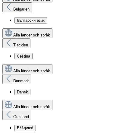
Bulgarien
български език
Alla länder och språk
Tjeckien
Čeština
Alla länder och språk
Danmark
Dansk
Alla länder och språk
Grekland
Ελληνικά