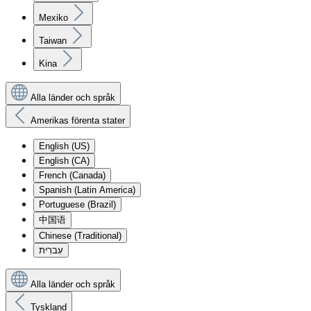
Mexiko
Taiwan
Kina
Alla länder och språk
Amerikas förenta stater
English (US)
English (CA)
French (Canada)
Spanish (Latin America)
Portuguese (Brazil)
中国语
Chinese (Traditional)
עִברִית
Alla länder och språk
Tyskland