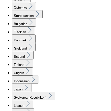
Österrike
Storbritannien
Bulgarien
Tjeckien
Danmark
Grekland
Estland
Finland
Ungern
Indonesien
Japan
Sydkorea (Republiken)
Litauen