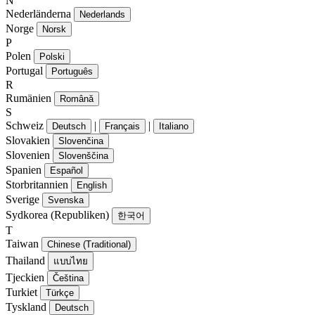
N
Nederländerna
Nederlands
Norge
Norsk
P
Polen
Polski
Portugal
Português
R
Rumänien
Română
S
Schweiz
|
|
Deutsch
Français
Italiano
Slovakien
Slovenčina
Slovenien
Slovenščina
Spanien
Español
Storbritannien
English
Sverige
Svenska
Sydkorea (Republiken)
한국어
T
Taiwan
Chinese (Traditional)
Thailand
แบบไทย
Tjeckien
Čeština
Turkiet
Türkçe
Tyskland
Deutsch