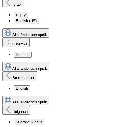
Israel
עִברִית
English (US)
Alla länder och språk
Österrike
Deutsch
Alla länder och språk
Storbritannien
English
Alla länder och språk
Bulgarien
български език