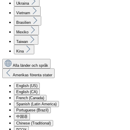
Ukraina
Vietnam
Brasilien
Mexiko
Taiwan
Kina
Alla länder och språk
Amerikas förenta stater
English (US)
English (CA)
French (Canada)
Spanish (Latin America)
Portuguese (Brazil)
中国语
Chinese (Traditional)
עִברִית