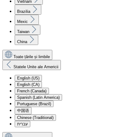
Vietnam
Brazilia
Mexic
Taiwan
China
Toate țările și limbile
Statele Unite ale Americii
English (US)
English (CA)
French (Canada)
Spanish (Latin America)
Portuguese (Brazil)
中国语
Chinese (Traditional)
עִברִית