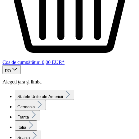
Coș de cumpărături
0,00 EUR*
RO
Alegeți țara și limba
Statele Unite ale Americii
Germania
Franța
Italia
Spania