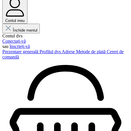
Contul meu
Închide meniul
Contul dvs
Conectați-vă
sau
înscrieți-vă
Prezentare generală
Profilul dvs
Adrese
Metode de plată
Cereri de
comandă