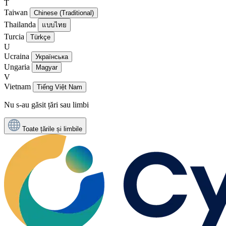
T
Taiwan
Chinese (Traditional)
Thailanda
แบบไทย
Turcia
Türkçe
U
Ucraina
Українська
Ungaria
Magyar
V
Vietnam
Tiếng Việt Nam
Nu s-au găsit țări sau limbi
Toate țările și limbile