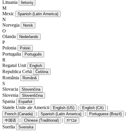
Lituania
lietuvių
M
Mexic
Spanish (Latin America)
N
Norvegia
Norsk
O
Olanda
Nederlands
P
Polonia
Polski
Portugalia
Português
R
Regatul Unit
English
Republica Cehă
Čeština
România
Română
S
Slovacia
Slovenčina
Slovenia
Slovenščina
Spania
Español
Statele Unite ale Americii
|
|
English (US)
English (CA)
|
|
|
French (Canada)
Spanish (Latin America)
Portuguese (Brazil)
|
|
中国语
Chinese (Traditional)
עִברִית
Suedia
Svenska