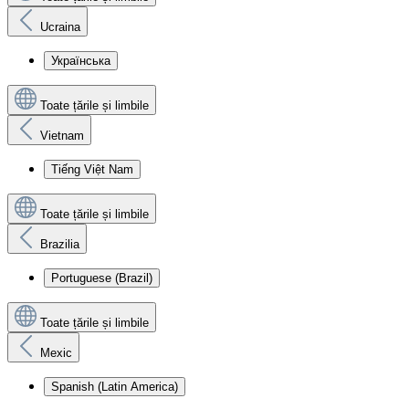
Ucraina
Українська
Toate țările și limbile
Vietnam
Tiếng Việt Nam
Toate țările și limbile
Brazilia
Portuguese (Brazil)
Toate țările și limbile
Mexic
Spanish (Latin America)