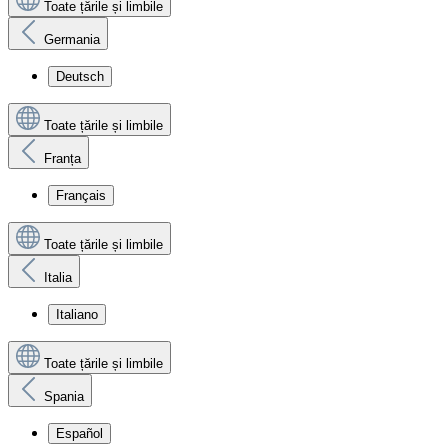
Toate țările și limbile
Germania
Deutsch
Toate țările și limbile
Franța
Français
Toate țările și limbile
Italia
Italiano
Toate țările și limbile
Spania
Español