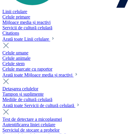
Linii celulare
Celule primare
Mijloace media și reactivi
Servicii de cultură celulară
Citations
Arată toate Linii celulare
Celule umane
Celule animale
Celule stem
Celule marcate cu raportor
Arată toate Mijloace media și reactivi
Detașarea celulelor
Tampon și suplimente
Mediile de cultură celulară
Arată toate Servicii de cultură celulară
Test de detectare a micoplasmei
Autentificarea liniei celulare
Serviciul de stocare a probelor