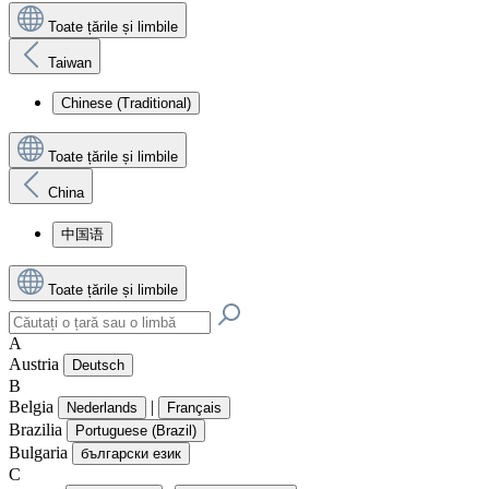
Toate țările și limbile
Taiwan
Chinese (Traditional)
Toate țările și limbile
China
中国语
Toate țările și limbile
A
Austria
Deutsch
B
Belgia
|
Nederlands
Français
Brazilia
Portuguese (Brazil)
Bulgaria
български език
C