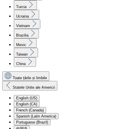
Turcia
Ucraina
Vietnam
Brazilia
Mexic
Taiwan
China
Toate țările și limbile
Statele Unite ale Americii
English (US)
English (CA)
French (Canada)
Spanish (Latin America)
Portuguese (Brazil)
中国语