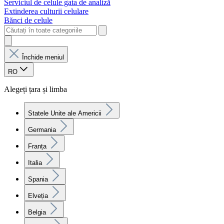
Serviciul de celule gata de analiză
Extinderea culturii celulare
Bănci de celule
Închide meniul
RO
Alegeți țara și limba
Statele Unite ale Americii
Germania
Franța
Italia
Spania
Elveția
Belgia