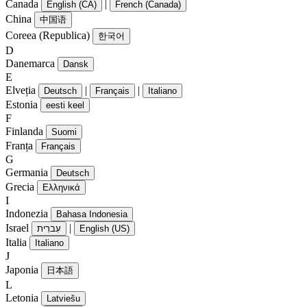
Canada
|
English (CA)
French (Canada)
China
中国语
Coreea (Republica)
한국어
D
Danemarca
Dansk
E
Elveția
|
|
Deutsch
Français
Italiano
Estonia
eesti keel
F
Finlanda
Suomi
Franța
Français
G
Germania
Deutsch
Grecia
Ελληνικά
I
Indonezia
Bahasa Indonesia
Israel
|
עִברִית
English (US)
Italia
Italiano
J
Japonia
日本語
L
Letonia
Latviešu