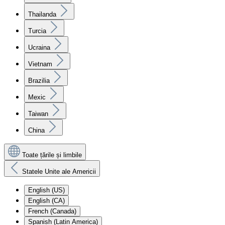
Thailanda
Turcia
Ucraina
Vietnam
Brazilia
Mexic
Taiwan
China
Toate țările și limbile
Statele Unite ale Americii
English (US)
English (CA)
French (Canada)
Spanish (Latin America)