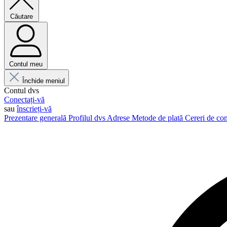
Căutare
Contul meu
Închide meniul
Contul dvs
Conectați-vă
sau
înscrieți-vă
Prezentare generală
Profilul dvs
Adrese
Metode de plată
Cereri de c