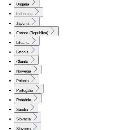
Ungaria
Indonezia
Japonia
Coreea (Republica)
Lituania
Letonia
Olanda
Norvegia
Polonia
Portugalia
România
Suedia
Slovacia
Slovenia