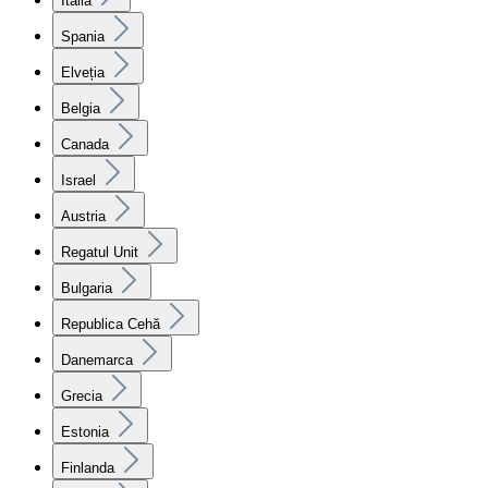
Italia
Spania
Elveția
Belgia
Canada
Israel
Austria
Regatul Unit
Bulgaria
Republica Cehă
Danemarca
Grecia
Estonia
Finlanda