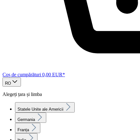
Coș de cumpărături
0,00 EUR*
RO
Alegeți țara și limba
Statele Unite ale Americii
Germania
Franța