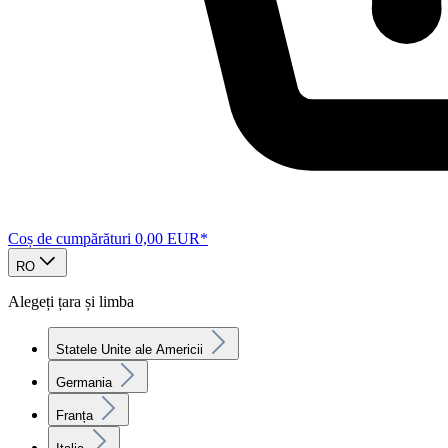
Coș de cumpărături
0,00 EUR*
RO
Alegeți țara și limba
Statele Unite ale Americii
Germania
Franța