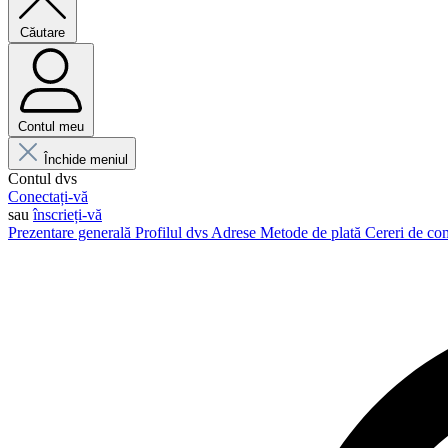
Căutare
Contul meu
Închide meniul
Contul dvs
Conectați-vă
sau
înscrieți-vă
Prezentare generală
Profilul dvs
Adrese
Metode de plată
Cereri de c