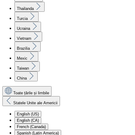
Thailanda
Turcia
Ucraina
Vietnam
Brazilia
Mexic
Taiwan
China
Toate țările și limbile
Statele Unite ale Americii
English (US)
English (CA)
French (Canada)
Spanish (Latin America)