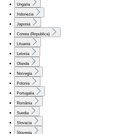
Ungaria
Indonezia
Japonia
Coreea (Republica)
Lituania
Letonia
Olanda
Norvegia
Polonia
Portugalia
România
Suedia
Slovacia
Slovenia