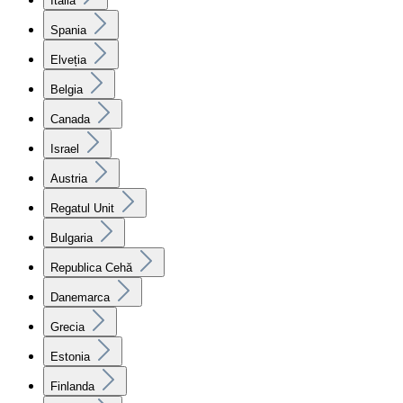
Italia
Spania
Elveția
Belgia
Canada
Israel
Austria
Regatul Unit
Bulgaria
Republica Cehă
Danemarca
Grecia
Estonia
Finlanda