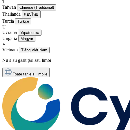
T
Taiwan
Chinese (Traditional)
Thailanda
แบบไทย
Turcia
Türkçe
U
Ucraina
Українська
Ungaria
Magyar
V
Vietnam
Tiếng Việt Nam
Nu s-au găsit țări sau limbi
Toate țările și limbile