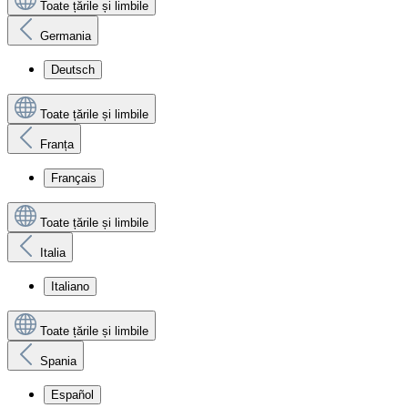
Toate țările și limbile
Germania
Deutsch
Toate țările și limbile
Franța
Français
Toate țările și limbile
Italia
Italiano
Toate țările și limbile
Spania
Español