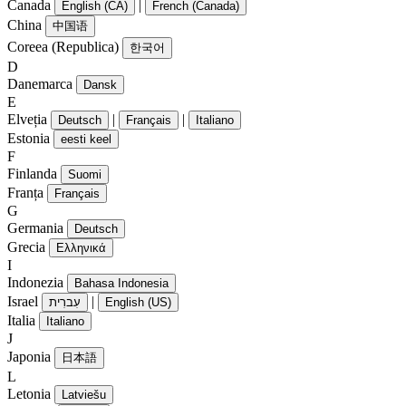
Canada
|
English (CA)
French (Canada)
China
中国语
Coreea (Republica)
한국어
D
Danemarca
Dansk
E
Elveția
|
|
Deutsch
Français
Italiano
Estonia
eesti keel
F
Finlanda
Suomi
Franța
Français
G
Germania
Deutsch
Grecia
Ελληνικά
I
Indonezia
Bahasa Indonesia
Israel
|
עִברִית
English (US)
Italia
Italiano
J
Japonia
日本語
L
Letonia
Latviešu