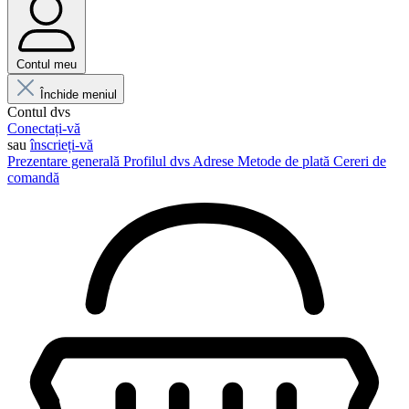
Contul meu
Închide meniul
Contul dvs
Conectați-vă
sau
înscrieți-vă
Prezentare generală
Profilul dvs
Adrese
Metode de plată
Cereri de
comandă