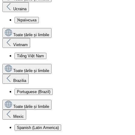
Ucraina
Українська
Toate țările și limbile
Vietnam
Tiếng Việt Nam
Toate țările și limbile
Brazilia
Portuguese (Brazil)
Toate țările și limbile
Mexic
Spanish (Latin America)