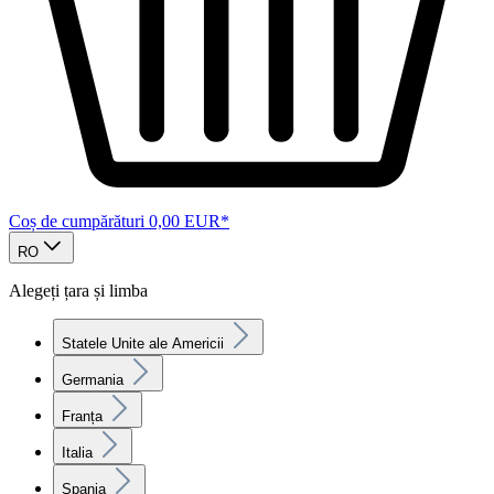
Coș de cumpărături
0,00 EUR*
RO
Alegeți țara și limba
Statele Unite ale Americii
Germania
Franța
Italia
Spania