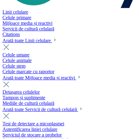
Linii celulare
Celule primare
Mijloace media și reactivi
Servicii de cultură celulară
Citations
Arată toate Linii celulare
Celule umane
Celule animale
Celule stem
Celule marcate cu raportor
Arată toate Mijloace media și reactivi
Detașarea celulelor
Tampon și suplimente
Mediile de cultură celulară
Arată toate Servicii de cultură celulară
Test de detectare a micoplasmei
Autentificarea liniei celulare
Serviciul de stocare a probelor