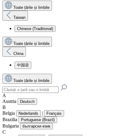
Toate țările și limbile
Taiwan
Chinese (Traditional)
Toate țările și limbile
China
中国语
Toate țările și limbile
A
Austria
Deutsch
B
Belgia
|
Nederlands
Français
Brazilia
Portuguese (Brazil)
Bulgaria
български език
C