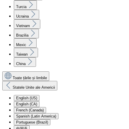
Turcia
Ucraina
Vietnam
Brazilia
Mexic
Taiwan
China
Toate țările și limbile
Statele Unite ale Americii
English (US)
English (CA)
French (Canada)
Spanish (Latin America)
Portuguese (Brazil)
中国语