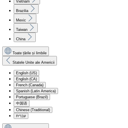
Vietnam
Brazilia
Mexic
Taiwan
China
Toate țările și limbile
Statele Unite ale Americii
English (US)
English (CA)
French (Canada)
Spanish (Latin America)
Portuguese (Brazil)
中国语
Chinese (Traditional)
עִברִית