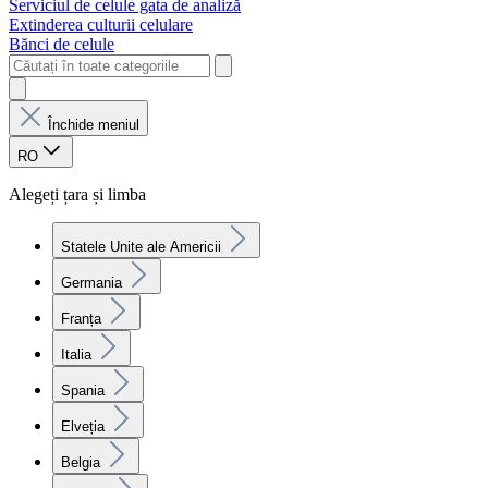
Serviciul de celule gata de analiză
Extinderea culturii celulare
Bănci de celule
Închide meniul
RO
Alegeți țara și limba
Statele Unite ale Americii
Germania
Franța
Italia
Spania
Elveția
Belgia