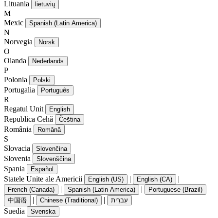
Lituania
lietuvių
M
Mexic
Spanish (Latin America)
N
Norvegia
Norsk
O
Olanda
Nederlands
P
Polonia
Polski
Portugalia
Português
R
Regatul Unit
English
Republica Cehă
Čeština
România
Română
S
Slovacia
Slovenčina
Slovenia
Slovenščina
Spania
Español
Statele Unite ale Americii
|
|
English (US)
English (CA)
|
|
|
French (Canada)
Spanish (Latin America)
Portuguese (Brazil)
|
|
中国语
Chinese (Traditional)
עִברִית
Suedia
Svenska