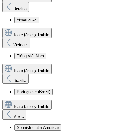
Ucraina
Українська
Toate țările și limbile
Vietnam
Tiếng Việt Nam
Toate țările și limbile
Brazilia
Portuguese (Brazil)
Toate țările și limbile
Mexic
Spanish (Latin America)