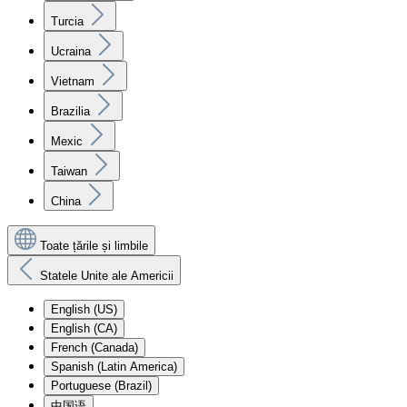
Turcia
Ucraina
Vietnam
Brazilia
Mexic
Taiwan
China
Toate țările și limbile
Statele Unite ale Americii
English (US)
English (CA)
French (Canada)
Spanish (Latin America)
Portuguese (Brazil)
中国语