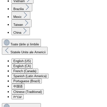
Vietnam
Brazilia
Mexic
Taiwan
China
Toate țările și limbile
Statele Unite ale Americii
English (US)
English (CA)
French (Canada)
Spanish (Latin America)
Portuguese (Brazil)
中国语
Chinese (Traditional)
עִברִית