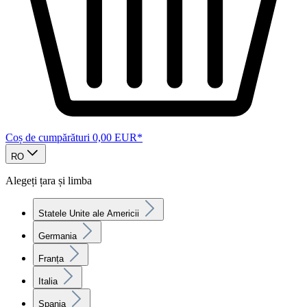
Coș de cumpărături
0,00 EUR*
RO
Alegeți țara și limba
Statele Unite ale Americii
Germania
Franța
Italia
Spania