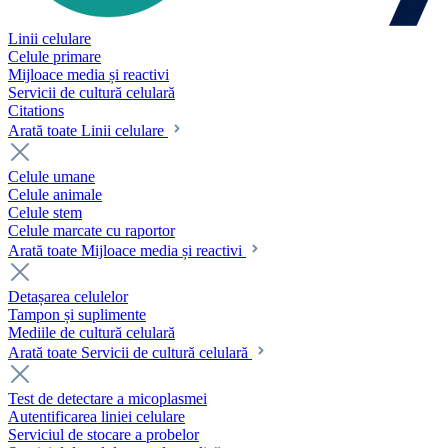
Linii celulare
Celule primare
Mijloace media și reactivi
Servicii de cultură celulară
Citations
Arată toate Linii celulare
Celule umane
Celule animale
Celule stem
Celule marcate cu raportor
Arată toate Mijloace media și reactivi
Detașarea celulelor
Tampon și suplimente
Mediile de cultură celulară
Arată toate Servicii de cultură celulară
Test de detectare a micoplasmei
Autentificarea liniei celulare
Serviciul de stocare a probelor