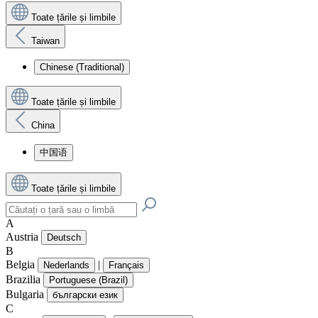
Toate țările și limbile
Taiwan
Chinese (Traditional)
Toate țările și limbile
China
中国语
Toate țările și limbile
A
Austria
Deutsch
B
Belgia
|
Nederlands
Français
Brazilia
Portuguese (Brazil)
Bulgaria
български език
C