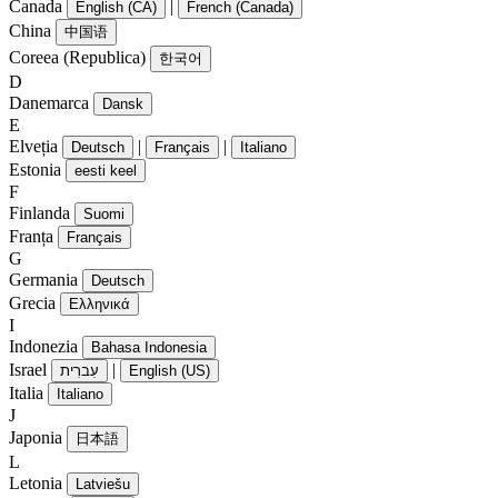
Canada
|
English (CA)
French (Canada)
China
中国语
Coreea (Republica)
한국어
D
Danemarca
Dansk
E
Elveția
|
|
Deutsch
Français
Italiano
Estonia
eesti keel
F
Finlanda
Suomi
Franța
Français
G
Germania
Deutsch
Grecia
Ελληνικά
I
Indonezia
Bahasa Indonesia
Israel
|
עִברִית
English (US)
Italia
Italiano
J
Japonia
日本語
L
Letonia
Latviešu