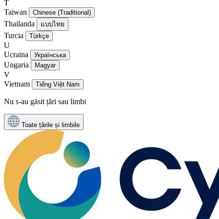
T
Taiwan
Chinese (Traditional)
Thailanda
แบบไทย
Turcia
Türkçe
U
Ucraina
Українська
Ungaria
Magyar
V
Vietnam
Tiếng Việt Nam
Nu s-au găsit țări sau limbi
Toate țările și limbile