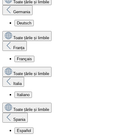
Toate țările și limbile
Germania
Deutsch
Toate țările și limbile
Franța
Français
Toate țările și limbile
Italia
Italiano
Toate țările și limbile
Spania
Español