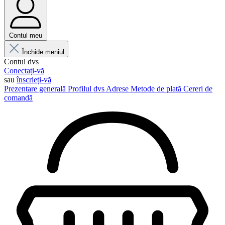
Contul meu
Închide meniul
Contul dvs
Conectați-vă
sau
înscrieți-vă
Prezentare generală
Profilul dvs
Adrese
Metode de plată
Cereri de
comandă