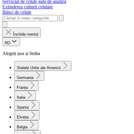
Serviciul de celule gata de analiză
Extinderea culturii celulare
Bănci de celule
Închide meniul
RO
Alegeți țara și limba
Statele Unite ale Americii
Germania
Franța
Italia
Spania
Elveția
Belgia