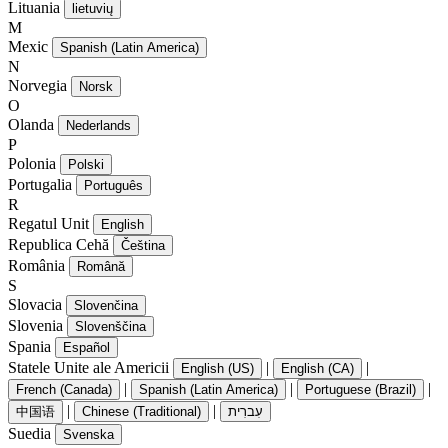
Lituania
lietuvių
M
Mexic
Spanish (Latin America)
N
Norvegia
Norsk
O
Olanda
Nederlands
P
Polonia
Polski
Portugalia
Português
R
Regatul Unit
English
Republica Cehă
Čeština
România
Română
S
Slovacia
Slovenčina
Slovenia
Slovenščina
Spania
Español
Statele Unite ale Americii
|
|
English (US)
English (CA)
|
|
|
French (Canada)
Spanish (Latin America)
Portuguese (Brazil)
|
|
中国语
Chinese (Traditional)
עִברִית
Suedia
Svenska