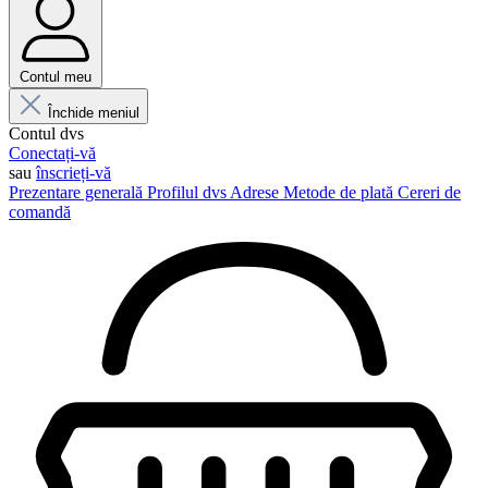
Contul meu
Închide meniul
Contul dvs
Conectați-vă
sau
înscrieți-vă
Prezentare generală
Profilul dvs
Adrese
Metode de plată
Cereri de
comandă