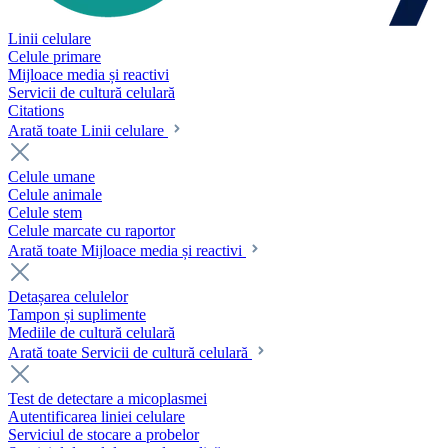
Linii celulare
Celule primare
Mijloace media și reactivi
Servicii de cultură celulară
Citations
Arată toate Linii celulare
Celule umane
Celule animale
Celule stem
Celule marcate cu raportor
Arată toate Mijloace media și reactivi
Detașarea celulelor
Tampon și suplimente
Mediile de cultură celulară
Arată toate Servicii de cultură celulară
Test de detectare a micoplasmei
Autentificarea liniei celulare
Serviciul de stocare a probelor