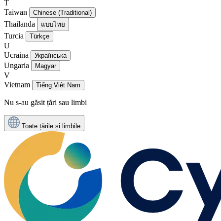
T
Taiwan
Chinese (Traditional)
Thailanda
แบบไทย
Turcia
Türkçe
U
Ucraina
Українська
Ungaria
Magyar
V
Vietnam
Tiếng Việt Nam
Nu s-au găsit țări sau limbi
Toate țările și limbile