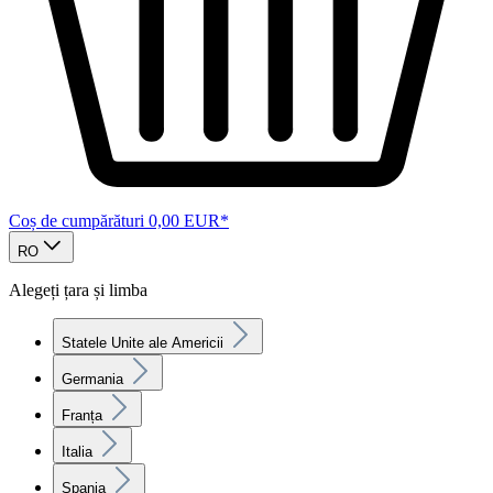
Coș de cumpărături
0,00 EUR*
RO
Alegeți țara și limba
Statele Unite ale Americii
Germania
Franța
Italia
Spania