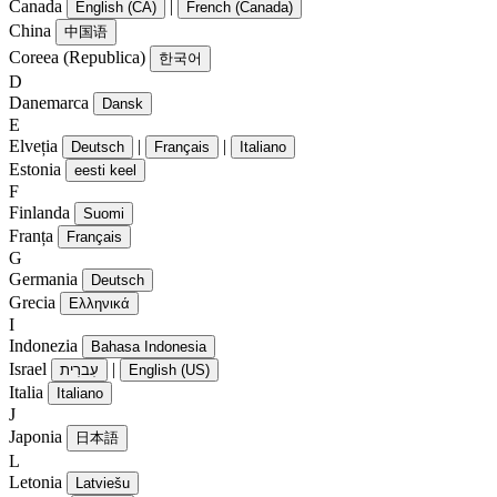
Canada
|
English (CA)
French (Canada)
China
中国语
Coreea (Republica)
한국어
D
Danemarca
Dansk
E
Elveția
|
|
Deutsch
Français
Italiano
Estonia
eesti keel
F
Finlanda
Suomi
Franța
Français
G
Germania
Deutsch
Grecia
Ελληνικά
I
Indonezia
Bahasa Indonesia
Israel
|
עִברִית
English (US)
Italia
Italiano
J
Japonia
日本語
L
Letonia
Latviešu