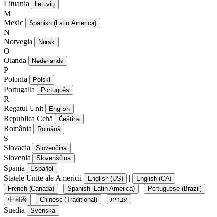
Lituania
lietuvių
M
Mexic
Spanish (Latin America)
N
Norvegia
Norsk
O
Olanda
Nederlands
P
Polonia
Polski
Portugalia
Português
R
Regatul Unit
English
Republica Cehă
Čeština
România
Română
S
Slovacia
Slovenčina
Slovenia
Slovenščina
Spania
Español
Statele Unite ale Americii
|
|
English (US)
English (CA)
|
|
|
French (Canada)
Spanish (Latin America)
Portuguese (Brazil)
|
|
中国语
Chinese (Traditional)
עִברִית
Suedia
Svenska