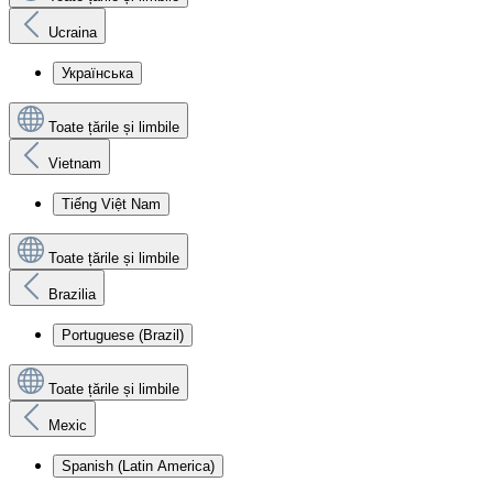
Ucraina
Українська
Toate țările și limbile
Vietnam
Tiếng Việt Nam
Toate țările și limbile
Brazilia
Portuguese (Brazil)
Toate țările și limbile
Mexic
Spanish (Latin America)