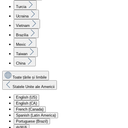
Turcia
Ucraina
Vietnam
Brazilia
Mexic
Taiwan
China
Toate țările și limbile
Statele Unite ale Americii
English (US)
English (CA)
French (Canada)
Spanish (Latin America)
Portuguese (Brazil)
中国语