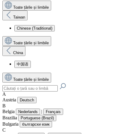
Toate țările și limbile
Taiwan
Chinese (Traditional)
Toate țările și limbile
China
中国语
Toate țările și limbile
A
Austria
Deutsch
B
Belgia
|
Nederlands
Français
Brazilia
Portuguese (Brazil)
Bulgaria
български език
C