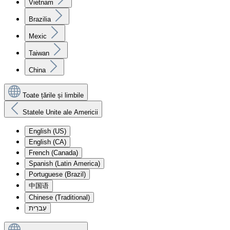
Vietnam
Brazilia
Mexic
Taiwan
China
Toate țările și limbile
Statele Unite ale Americii
English (US)
English (CA)
French (Canada)
Spanish (Latin America)
Portuguese (Brazil)
中国语
Chinese (Traditional)
עִברִית