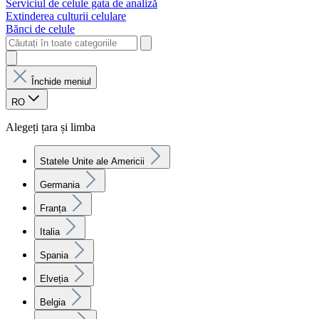
Serviciul de celule gata de analiză
Extinderea culturii celulare
Bănci de celule
Închide meniul
RO
Alegeți țara și limba
Statele Unite ale Americii
Germania
Franța
Italia
Spania
Elveția
Belgia