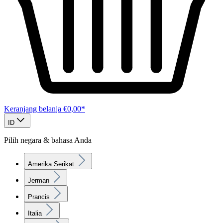
Keranjang belanja
€0,00*
ID
Pilih negara & bahasa Anda
Amerika Serikat
Jerman
Prancis
Italia