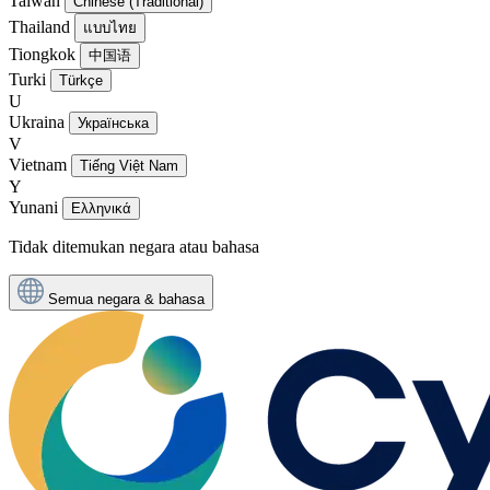
Taiwan
Chinese (Traditional)
Thailand
แบบไทย
Tiongkok
中国语
Turki
Türkçe
U
Ukraina
Українська
V
Vietnam
Tiếng Việt Nam
Y
Yunani
Ελληνικά
Tidak ditemukan negara atau bahasa
Semua negara & bahasa