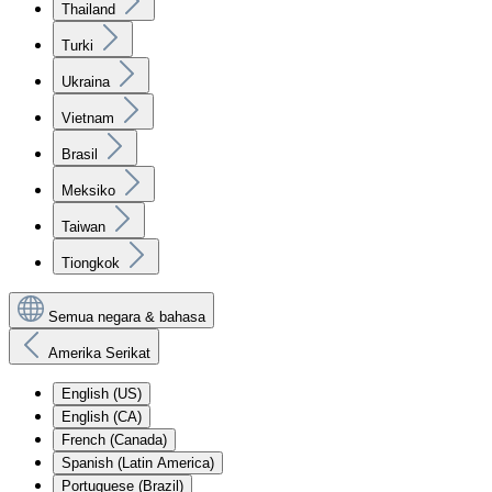
Thailand
Turki
Ukraina
Vietnam
Brasil
Meksiko
Taiwan
Tiongkok
Semua negara & bahasa
Amerika Serikat
English (US)
English (CA)
French (Canada)
Spanish (Latin America)
Portuguese (Brazil)