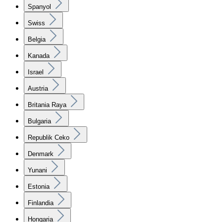
Spanyol
Swiss
Belgia
Kanada
Israel
Austria
Britania Raya
Bulgaria
Republik Ceko
Denmark
Yunani
Estonia
Finlandia
Hongaria