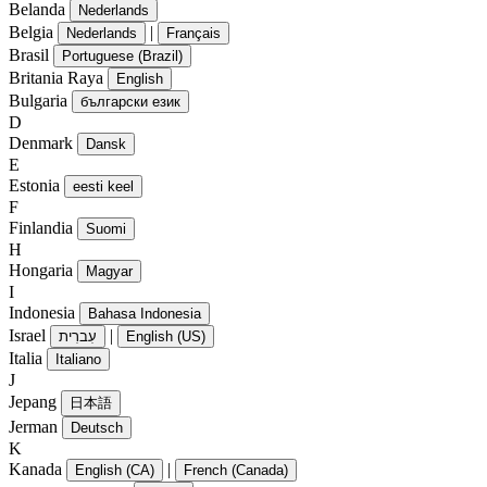
Belanda
Nederlands
Belgia
|
Nederlands
Français
Brasil
Portuguese (Brazil)
Britania Raya
English
Bulgaria
български език
D
Denmark
Dansk
E
Estonia
eesti keel
F
Finlandia
Suomi
H
Hongaria
Magyar
I
Indonesia
Bahasa Indonesia
Israel
|
עִברִית
English (US)
Italia
Italiano
J
Jepang
日本語
Jerman
Deutsch
K
Kanada
|
English (CA)
French (Canada)