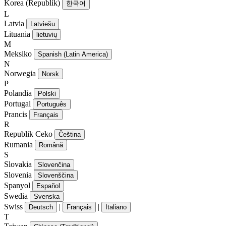
Korea (Republik)
한국어
L
Latvia
Latviešu
Lituania
lietuvių
M
Meksiko
Spanish (Latin America)
N
Norwegia
Norsk
P
Polandia
Polski
Portugal
Português
Prancis
Français
R
Republik Ceko
Čeština
Rumania
Română
S
Slovakia
Slovenčina
Slovenia
Slovenščina
Spanyol
Español
Swedia
Svenska
Swiss
|
|
Deutsch
Français
Italiano
T