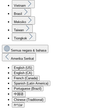
Vietnam
Brasil
Meksiko
Taiwan
Tiongkok
Semua negara & bahasa
Amerika Serikat
English (US)
English (CA)
French (Canada)
Spanish (Latin America)
Portuguese (Brazil)
中国语
Chinese (Traditional)
עִברִית