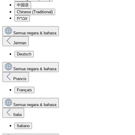
中国语
Chinese (Traditional)
עִברִית
Semua negara & bahasa
Jerman
Deutsch
Semua negara & bahasa
Prancis
Français
Semua negara & bahasa
Italia
Italiano