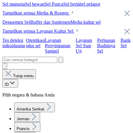
Sel manusia
Sel hewan
Sel Punca
Sel berlabel pelapor
Tampilkan semua Media & Reagen
Detasemen Sel
Buffer dan Suplemen
Media kultur sel
Tampilkan semua Layanan Kultur Sel
Tes deteksi
Otentikasi
Layanan
Layanan
Perluasan
Bank
mikoplasma
jalur sel
Penyimpanan
Sel Siap
Budidaya
Sel
Sampel
Uji
Sel
Tutup menu
ID
Pilih negara & bahasa Anda
Amerika Serikat
Jerman
Prancis