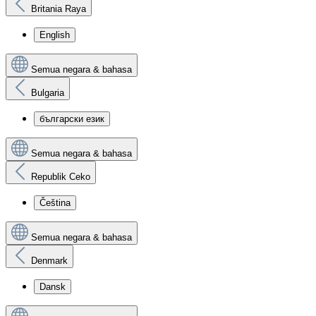
Britania Raya
English
Semua negara & bahasa
Bulgaria
български език
Semua negara & bahasa
Republik Ceko
Čeština
Semua negara & bahasa
Denmark
Dansk