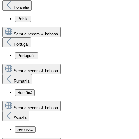
Polandia
Polski
Semua negara & bahasa
Portugal
Português
Semua negara & bahasa
Rumania
Română
Semua negara & bahasa
Swedia
Svenska