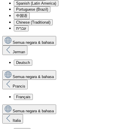
Spanish (Latin America)
Portuguese (Brazil)
中国语
Chinese (Traditional)
עִברִית
Semua negara & bahasa
Jerman
Deutsch
Semua negara & bahasa
Prancis
Français
Semua negara & bahasa
Italia