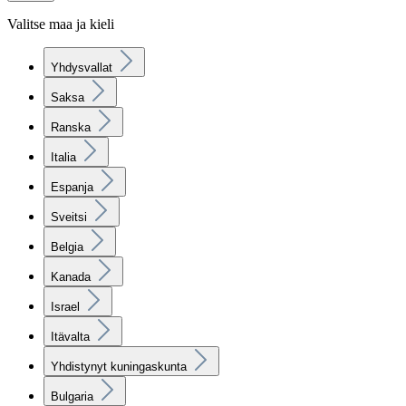
Valitse maa ja kieli
Yhdysvallat
Saksa
Ranska
Italia
Espanja
Sveitsi
Belgia
Kanada
Israel
Itävalta
Yhdistynyt kuningaskunta
Bulgaria