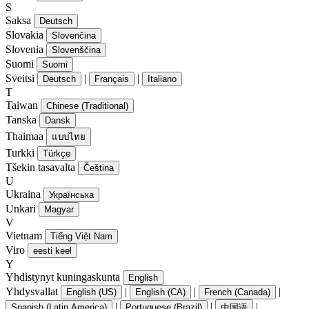
S
Saksa
Deutsch
Slovakia
Slovenčina
Slovenia
Slovenščina
Suomi
Suomi
Sveitsi
|
|
Deutsch
Français
Italiano
T
Taiwan
Chinese (Traditional)
Tanska
Dansk
Thaimaa
แบบไทย
Turkki
Türkçe
Tšekin tasavalta
Čeština
U
Ukraina
Українська
Unkari
Magyar
V
Vietnam
Tiếng Việt Nam
Viro
eesti keel
Y
Yhdistynyt kuningaskunta
English
Yhdysvallat
|
|
|
English (US)
English (CA)
French (Canada)
|
|
|
Spanish (Latin America)
Portuguese (Brazil)
中国语