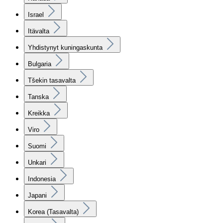
Israel
Itävalta
Yhdistynyt kuningaskunta
Bulgaria
Tšekin tasavalta
Tanska
Kreikka
Viro
Suomi
Unkari
Indonesia
Japani
Korea (Tasavalta)