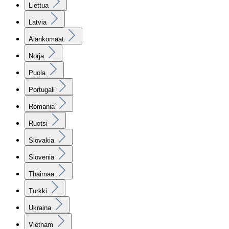
Liettua
Latvia
Alankomaat
Norja
Puola
Portugali
Romania
Ruotsi
Slovakia
Slovenia
Thaimaa
Turkki
Ukraina
Vietnam