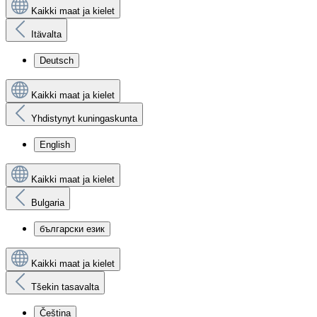
Kaikki maat ja kielet
Itävalta
Deutsch
Kaikki maat ja kielet
Yhdistynyt kuningaskunta
English
Kaikki maat ja kielet
Bulgaria
български език
Kaikki maat ja kielet
Tšekin tasavalta
Čeština