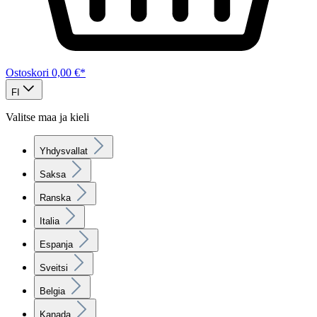
Ostoskori
0,00 €*
FI
Valitse maa ja kieli
Yhdysvallat
Saksa
Ranska
Italia
Espanja
Sveitsi
Belgia
Kanada