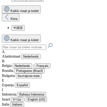
Kaikki maat ja kielet
Kiina
中国语
Kaikki maat ja kielet
A
Alankomaat
Nederlands
B
Belgia
|
Nederlands
Français
Brasilia
Portuguese (Brazil)
Bulgaria
български език
E
Espanja
Español
I
Indonesia
Bahasa Indonesia
Israel
|
עִברִית
English (US)
Italia
Italiano