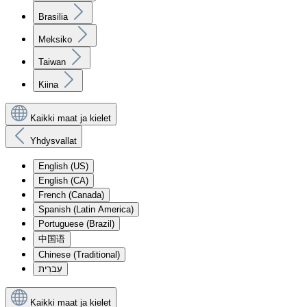
Brasilia
Meksiko
Taiwan
Kiina
Kaikki maat ja kielet
Yhdysvallat
English (US)
English (CA)
French (Canada)
Spanish (Latin America)
Portuguese (Brazil)
中国语
Chinese (Traditional)
עִברִית
Kaikki maat ja kielet