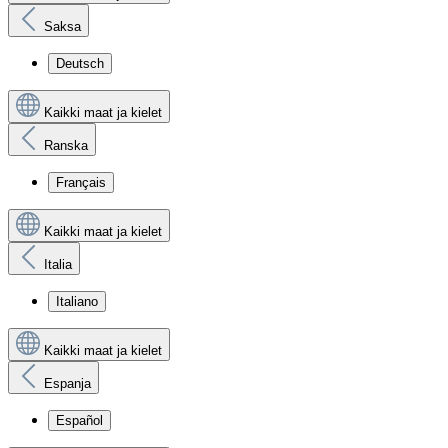
Saksa
Deutsch
Kaikki maat ja kielet
Ranska
Français
Kaikki maat ja kielet
Italia
Italiano
Kaikki maat ja kielet
Espanja
Español