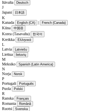
Itävalta
Deutsch
J
Japani
日本語
K
Kanada
|
English (CA)
French (Canada)
Kiina
中国语
Korea (Tasavalta)
한국어
Kreikka
Ελληνικά
L
Latvia
Latviešu
Liettua
lietuvių
M
Meksiko
Spanish (Latin America)
N
Norja
Norsk
P
Portugali
Português
Puola
Polski
R
Ranska
Français
Romania
Română
Ruotsi
Svenska