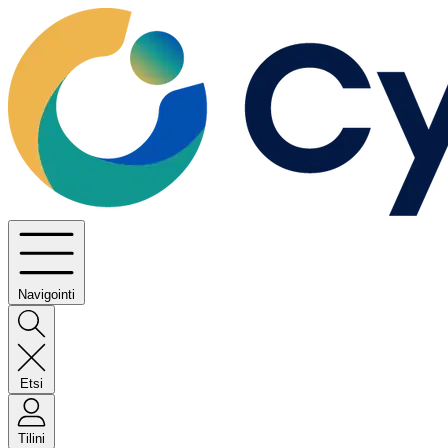
Navigointi
Etsi
Tilini