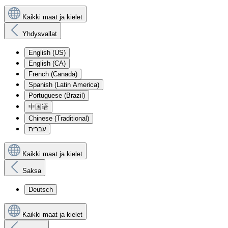
Kaikki maat ja kielet
Yhdysvallat
English (US)
English (CA)
French (Canada)
Spanish (Latin America)
Portuguese (Brazil)
中国语
Chinese (Traditional)
עִברִית
Kaikki maat ja kielet
Saksa
Deutsch
Kaikki maat ja kielet