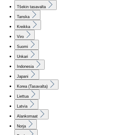
Tšekin tasavalta
Tanska
Kreikka
Viro
Suomi
Unkari
Indonesia
Japani
Korea (Tasavalta)
Liettua
Latvia
Alankomaat
Norja