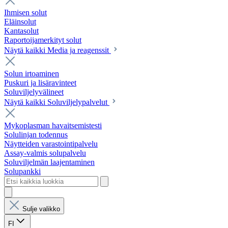
Ihmisen solut
Eläinsolut
Kantasolut
Raportoijamerkityt solut
Näytä kaikki Media ja reagenssit
Solun irtoaminen
Puskuri ja lisäravinteet
Soluviljelyvälineet
Näytä kaikki Soluviljelypalvelut
Mykoplasman havaitsemistesti
Solulinjan todennus
Näytteiden varastointipalvelu
Assay-valmis solupalvelu
Soluviljelmän laajentaminen
Solupankki
Sulje valikko
FI