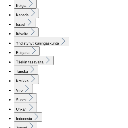
Belgia
Kanada
Israel
Itävalta
Yhdistynyt kuningaskunta
Bulgaria
Tšekin tasavalta
Tanska
Kreikka
Viro
Suomi
Unkari
Indonesia