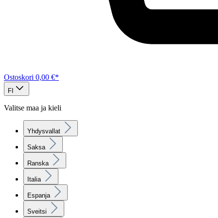
Ostoskori
0,00 €*
FI
Valitse maa ja kieli
Yhdysvallat
Saksa
Ranska
Italia
Espanja
Sveitsi