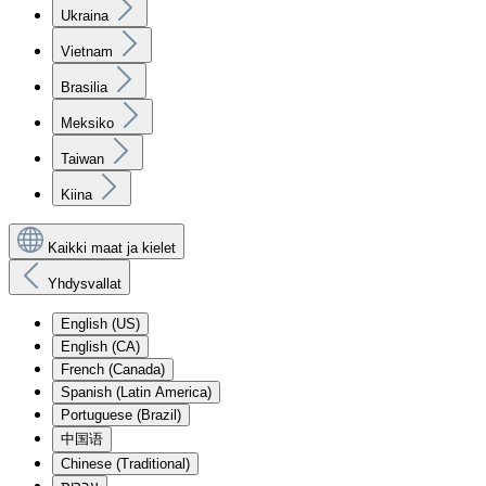
Ukraina
Vietnam
Brasilia
Meksiko
Taiwan
Kiina
Kaikki maat ja kielet
Yhdysvallat
English (US)
English (CA)
French (Canada)
Spanish (Latin America)
Portuguese (Brazil)
中国语
Chinese (Traditional)