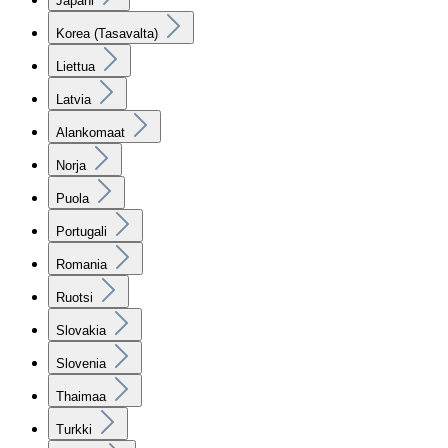
Japani
Korea (Tasavalta)
Liettua
Latvia
Alankomaat
Norja
Puola
Portugali
Romania
Ruotsi
Slovakia
Slovenia
Thaimaa
Turkki