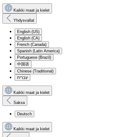
Kaikki maat ja kielet
Yhdysvallat
English (US)
English (CA)
French (Canada)
Spanish (Latin America)
Portuguese (Brazil)
中国语
Chinese (Traditional)
עִברִית
Kaikki maat ja kielet
Saksa
Deutsch
Kaikki maat ja kielet