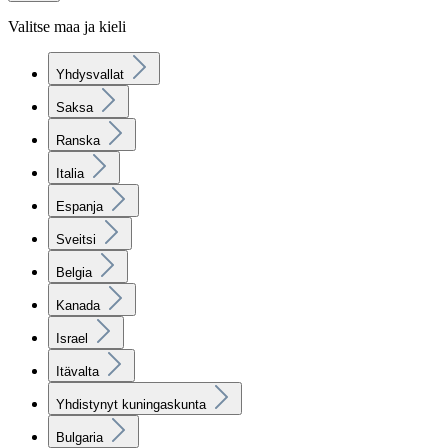
Valitse maa ja kieli
Yhdysvallat
Saksa
Ranska
Italia
Espanja
Sveitsi
Belgia
Kanada
Israel
Itävalta
Yhdistynyt kuningaskunta
Bulgaria