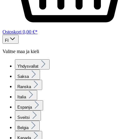
Ostoskori
0,00 €*
FI
Valitse maa ja kieli
Yhdysvallat
Saksa
Ranska
Italia
Espanja
Sveitsi
Belgia
Kanada