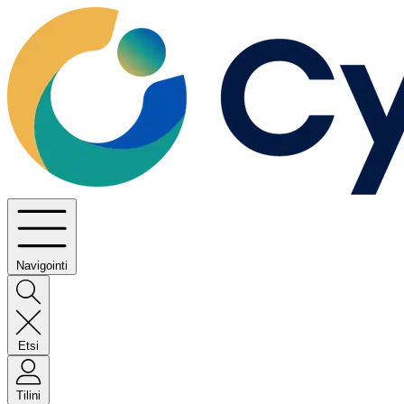
Navigointi
Etsi
Tilini