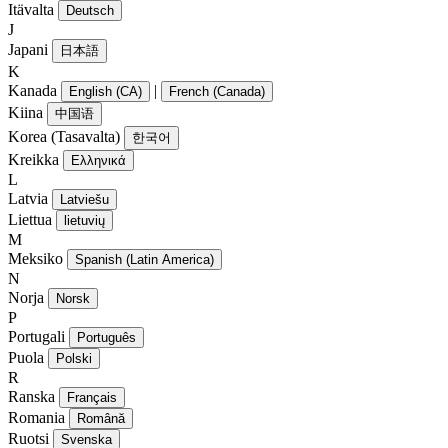
Itävalta
Deutsch
J
Japani
日本語
K
Kanada
|
English (CA)
French (Canada)
Kiina
中国语
Korea (Tasavalta)
한국어
Kreikka
Ελληνικά
L
Latvia
Latviešu
Liettua
lietuvių
M
Meksiko
Spanish (Latin America)
N
Norja
Norsk
P
Portugali
Português
Puola
Polski
R
Ranska
Français
Romania
Română
Ruotsi
Svenska