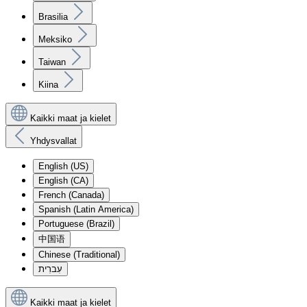
Brasilia
Meksiko
Taiwan
Kiina
Kaikki maat ja kielet
Yhdysvallat
English (US)
English (CA)
French (Canada)
Spanish (Latin America)
Portuguese (Brazil)
中国语
Chinese (Traditional)
עִברִית
Kaikki maat ja kielet