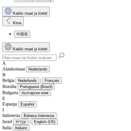
Kaikki maat ja kielet
Kiina
中国语
Kaikki maat ja kielet
A
Alankomaat
Nederlands
B
Belgia
|
Nederlands
Français
Brasilia
Portuguese (Brazil)
Bulgaria
български език
E
Espanja
Español
I
Indonesia
Bahasa Indonesia
Israel
|
עִברִית
English (US)
Italia
Italiano