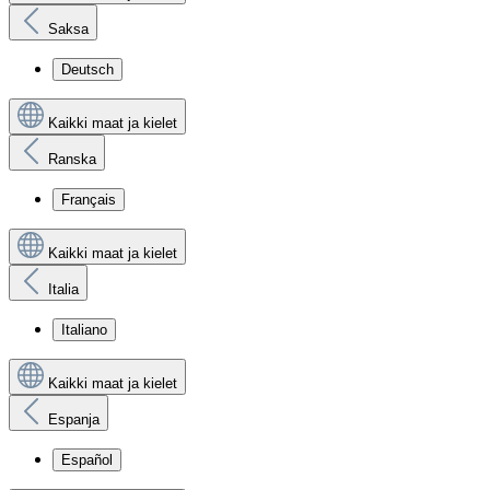
Saksa
Deutsch
Kaikki maat ja kielet
Ranska
Français
Kaikki maat ja kielet
Italia
Italiano
Kaikki maat ja kielet
Espanja
Español