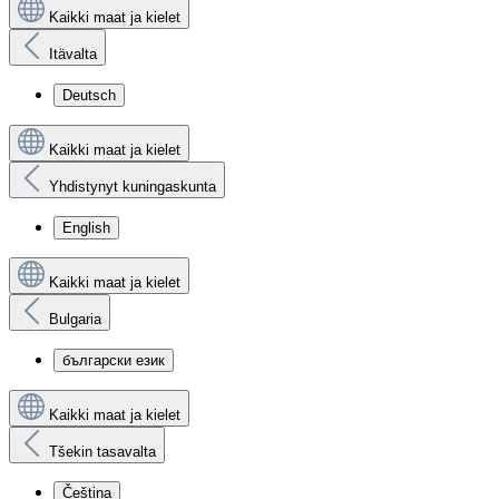
Kaikki maat ja kielet
Itävalta
Deutsch
Kaikki maat ja kielet
Yhdistynyt kuningaskunta
English
Kaikki maat ja kielet
Bulgaria
български език
Kaikki maat ja kielet
Tšekin tasavalta
Čeština