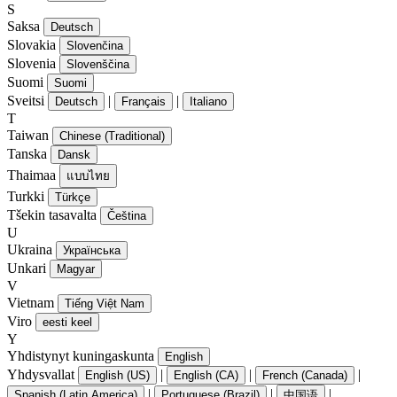
S
Saksa
Deutsch
Slovakia
Slovenčina
Slovenia
Slovenščina
Suomi
Suomi
Sveitsi
|
|
Deutsch
Français
Italiano
T
Taiwan
Chinese (Traditional)
Tanska
Dansk
Thaimaa
แบบไทย
Turkki
Türkçe
Tšekin tasavalta
Čeština
U
Ukraina
Українська
Unkari
Magyar
V
Vietnam
Tiếng Việt Nam
Viro
eesti keel
Y
Yhdistynyt kuningaskunta
English
Yhdysvallat
|
|
|
English (US)
English (CA)
French (Canada)
|
|
|
Spanish (Latin America)
Portuguese (Brazil)
中国语