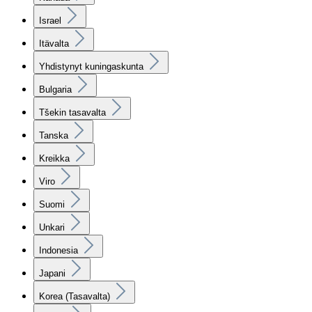
Israel
Itävalta
Yhdistynyt kuningaskunta
Bulgaria
Tšekin tasavalta
Tanska
Kreikka
Viro
Suomi
Unkari
Indonesia
Japani
Korea (Tasavalta)