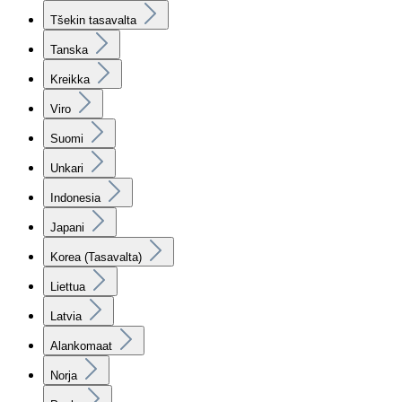
Tšekin tasavalta
Tanska
Kreikka
Viro
Suomi
Unkari
Indonesia
Japani
Korea (Tasavalta)
Liettua
Latvia
Alankomaat
Norja