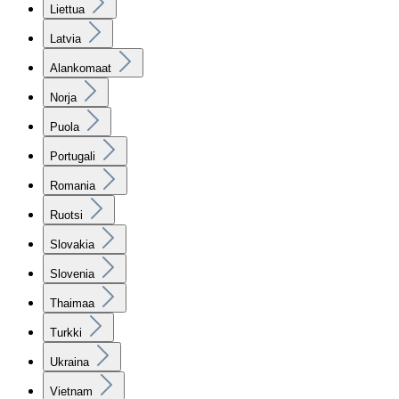
Liettua
Latvia
Alankomaat
Norja
Puola
Portugali
Romania
Ruotsi
Slovakia
Slovenia
Thaimaa
Turkki
Ukraina
Vietnam