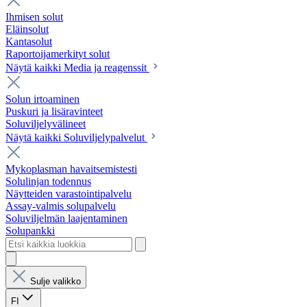
Ihmisen solut
Eläinsolut
Kantasolut
Raportoijamerkityt solut
Näytä kaikki Media ja reagenssit
Solun irtoaminen
Puskuri ja lisäravinteet
Soluviljelyvälineet
Näytä kaikki Soluviljelypalvelut
Mykoplasman havaitsemistesti
Solulinjan todennus
Näytteiden varastointipalvelu
Assay-valmis solupalvelu
Soluviljelmän laajentaminen
Solupankki
Sulje valikko
FI