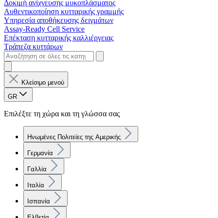
Δοκιμή ανίχνευσης μυκοπλάσματος
Αυθεντικοποίηση κυτταρικής γραμμής
Υπηρεσία αποθήκευσης δειγμάτων
Assay-Ready Cell Service
Επέκταση κυτταρικής καλλιέργειας
Τράπεζα κυττάρων
Κλείσιμο μενού
GR
Επιλέξτε τη χώρα και τη γλώσσα σας
Ηνωμένες Πολιτείες της Αμερικής
Γερμανία
Γαλλία
Ιταλία
Ισπανία
Ελβετία