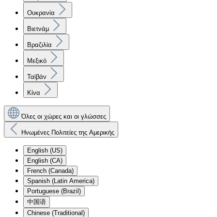
Ουκρανία
Βιετνάμ
Βραζιλία
Μεξικό
Ταϊβάν
Κίνα
Όλες οι χώρες και οι γλώσσες
Ηνωμένες Πολιτείες της Αμερικής
English (US)
English (CA)
French (Canada)
Spanish (Latin America)
Portuguese (Brazil)
中国语
Chinese (Traditional)