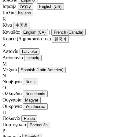
Español
Ισραήλ
|
עִברִית
English (US)
Ιταλία
Italiano
Κ
Κίνα
中国语
Καναδάς
|
English (CA)
French (Canada)
Κορέα (Δημοκρατία της)
한국어
Λ
Λετονία
Latviešu
Λιθουανία
lietuvių
Μ
Μεξικό
Spanish (Latin America)
Ν
Νορβηγία
Norsk
Ο
Ολλανδία
Nederlands
Ουγγαρία
Magyar
Ουκρανία
Українська
Π
Πολωνία
Polski
Πορτογαλία
Português
Ρ
Ρουμανία
Română