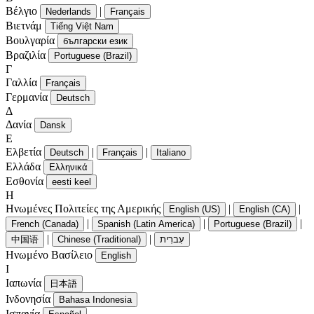
Βέλγιο
|
Nederlands
Français
Βιετνάμ
Tiếng Việt Nam
Βουλγαρία
български език
Βραζιλία
Portuguese (Brazil)
Γ
Γαλλία
Français
Γερμανία
Deutsch
Δ
Δανία
Dansk
Ε
Ελβετία
|
|
Deutsch
Français
Italiano
Ελλάδα
Ελληνικά
Εσθονία
eesti keel
Η
Ηνωμένες Πολιτείες της Αμερικής
|
|
English (US)
English (CA)
|
|
|
French (Canada)
Spanish (Latin America)
Portuguese (Brazil)
|
|
中国语
Chinese (Traditional)
עִברִית
Ηνωμένο Βασίλειο
English
Ι
Ιαπωνία
日本語
Ινδονησία
Bahasa Indonesia
Ισπανία