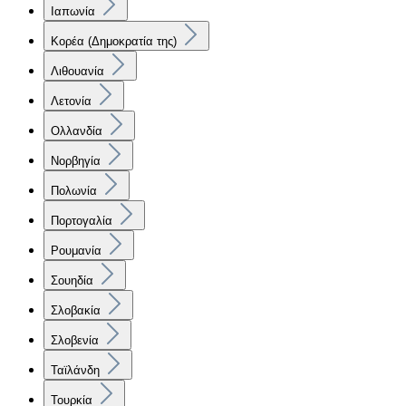
Ιαπωνία
Κορέα (Δημοκρατία της)
Λιθουανία
Λετονία
Ολλανδία
Νορβηγία
Πολωνία
Πορτογαλία
Ρουμανία
Σουηδία
Σλοβακία
Σλοβενία
Ταϊλάνδη
Τουρκία