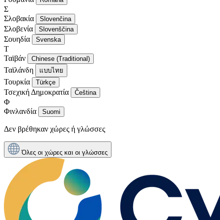
Σ
Σλοβακία
Slovenčina
Σλοβενία
Slovenščina
Σουηδία
Svenska
Τ
Ταϊβάν
Chinese (Traditional)
Ταϊλάνδη
แบบไทย
Τουρκία
Türkçe
Τσεχική Δημοκρατία
Čeština
Φ
Φινλανδία
Suomi
Δεν βρέθηκαν χώρες ή γλώσσες
Όλες οι χώρες και οι γλώσσες