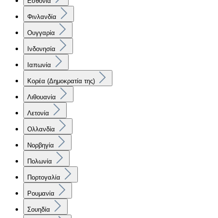
Εσθονία
Φινλανδία
Ουγγαρία
Ινδονησία
Ιαπωνία
Κορέα (Δημοκρατία της)
Λιθουανία
Λετονία
Ολλανδία
Νορβηγία
Πολωνία
Πορτογαλία
Ρουμανία
Σουηδία