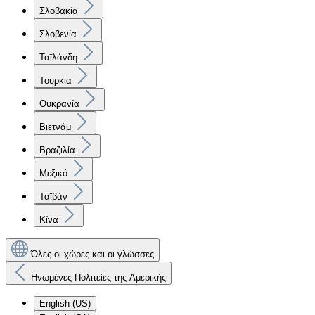
Σλοβακία
Σλοβενία
Ταϊλάνδη
Τουρκία
Ουκρανία
Βιετνάμ
Βραζιλία
Μεξικό
Ταϊβάν
Κίνα
Όλες οι χώρες και οι γλώσσες
Ηνωμένες Πολιτείες της Αμερικής
English (US)