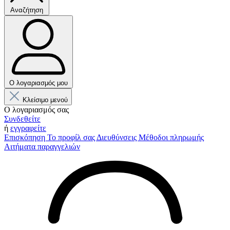
Αναζήτηση
Ο λογαριασμός μου
Κλείσιμο μενού
Ο λογαριασμός σας
Συνδεθείτε
ή
εγγραφείτε
Επισκόπηση
Το προφίλ σας
Διευθύνσεις
Μέθοδοι πληρωμής
Αιτήματα παραγγελιών