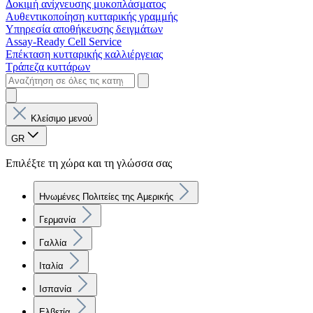
Δοκιμή ανίχνευσης μυκοπλάσματος
Αυθεντικοποίηση κυτταρικής γραμμής
Υπηρεσία αποθήκευσης δειγμάτων
Assay-Ready Cell Service
Επέκταση κυτταρικής καλλιέργειας
Τράπεζα κυττάρων
Κλείσιμο μενού
GR
Επιλέξτε τη χώρα και τη γλώσσα σας
Ηνωμένες Πολιτείες της Αμερικής
Γερμανία
Γαλλία
Ιταλία
Ισπανία
Ελβετία