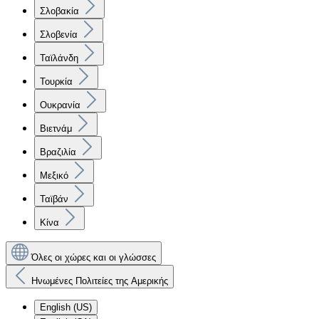
Σλοβακία
Σλοβενία
Ταϊλάνδη
Τουρκία
Ουκρανία
Βιετνάμ
Βραζιλία
Μεξικό
Ταϊβάν
Κίνα
Όλες οι χώρες και οι γλώσσες
Ηνωμένες Πολιτείες της Αμερικής
English (US)