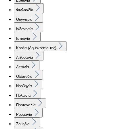
Εσθονία
Φινλανδία
Ουγγαρία
Ινδονησία
Ιαπωνία
Κορέα (Δημοκρατία της)
Λιθουανία
Λετονία
Ολλανδία
Νορβηγία
Πολωνία
Πορτογαλία
Ρουμανία
Σουηδία