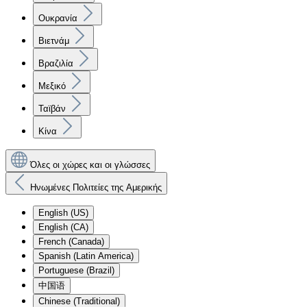
Ουκρανία
Βιετνάμ
Βραζιλία
Μεξικό
Ταϊβάν
Κίνα
Όλες οι χώρες και οι γλώσσες
Ηνωμένες Πολιτείες της Αμερικής
English (US)
English (CA)
French (Canada)
Spanish (Latin America)
Portuguese (Brazil)
中国语
Chinese (Traditional)