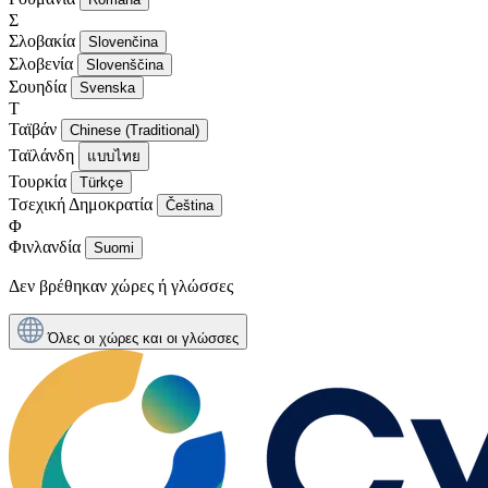
Σ
Σλοβακία
Slovenčina
Σλοβενία
Slovenščina
Σουηδία
Svenska
Τ
Ταϊβάν
Chinese (Traditional)
Ταϊλάνδη
แบบไทย
Τουρκία
Türkçe
Τσεχική Δημοκρατία
Čeština
Φ
Φινλανδία
Suomi
Δεν βρέθηκαν χώρες ή γλώσσες
Όλες οι χώρες και οι γλώσσες