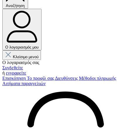
Αναζήτηση
Ο λογαριασμός μου
Κλείσιμο μενού
Ο λογαριασμός σας
Συνδεθείτε
ή
εγγραφείτε
Επισκόπηση
Το προφίλ σας
Διευθύνσεις
Μέθοδοι πληρωμής
Αιτήματα παραγγελιών