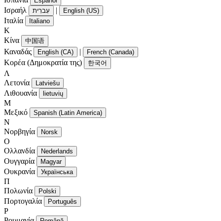
Español
Ισραήλ
|
עִברִית
English (US)
Ιταλία
Italiano
Κ
Κίνα
中国语
Καναδάς
|
English (CA)
French (Canada)
Κορέα (Δημοκρατία της)
한국어
Λ
Λετονία
Latviešu
Λιθουανία
lietuvių
Μ
Μεξικό
Spanish (Latin America)
Ν
Νορβηγία
Norsk
Ο
Ολλανδία
Nederlands
Ουγγαρία
Magyar
Ουκρανία
Українська
Π
Πολωνία
Polski
Πορτογαλία
Português
Ρ
Ρουμανία
Română