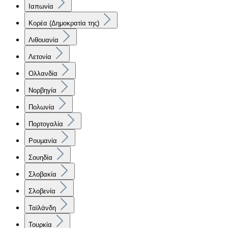
Ιαπωνία
Κορέα (Δημοκρατία της)
Λιθουανία
Λετονία
Ολλανδία
Νορβηγία
Πολωνία
Πορτογαλία
Ρουμανία
Σουηδία
Σλοβακία
Σλοβενία
Ταϊλάνδη
Τουρκία