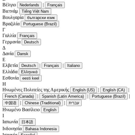
Βέλγιο
|
Nederlands
Français
Βιετνάμ
Tiếng Việt Nam
Βουλγαρία
български език
Βραζιλία
Portuguese (Brazil)
Γ
Γαλλία
Français
Γερμανία
Deutsch
Δ
Δανία
Dansk
Ε
Ελβετία
|
|
Deutsch
Français
Italiano
Ελλάδα
Ελληνικά
Εσθονία
eesti keel
Η
Ηνωμένες Πολιτείες της Αμερικής
|
|
English (US)
English (CA)
|
|
|
French (Canada)
Spanish (Latin America)
Portuguese (Brazil)
|
|
中国语
Chinese (Traditional)
עִברִית
Ηνωμένο Βασίλειο
English
Ι
Ιαπωνία
日本語
Ινδονησία
Bahasa Indonesia
Ισπανία