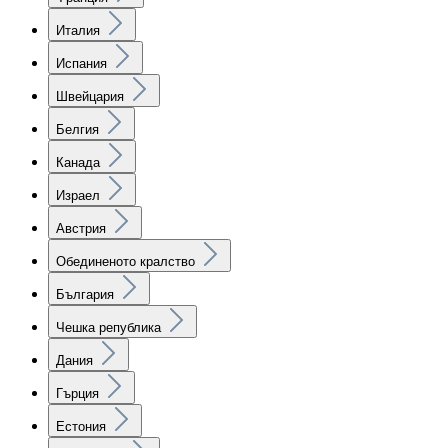
Италия
Испания
Швейцария
Белгия
Канада
Израел
Австрия
Обединеното кралство
България
Чешка република
Дания
Гърция
Естония