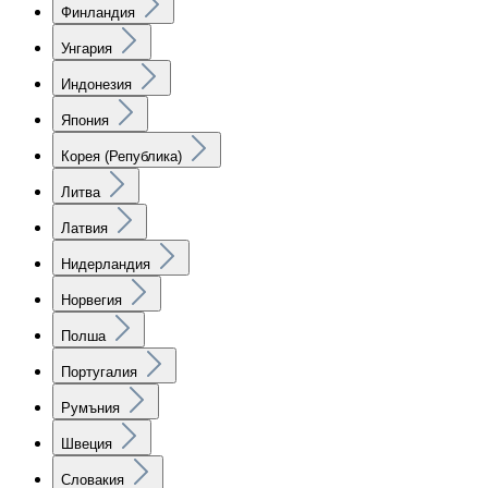
Финландия
Унгария
Индонезия
Япония
Корея (Република)
Литва
Латвия
Нидерландия
Норвегия
Полша
Португалия
Румъния
Швеция
Словакия