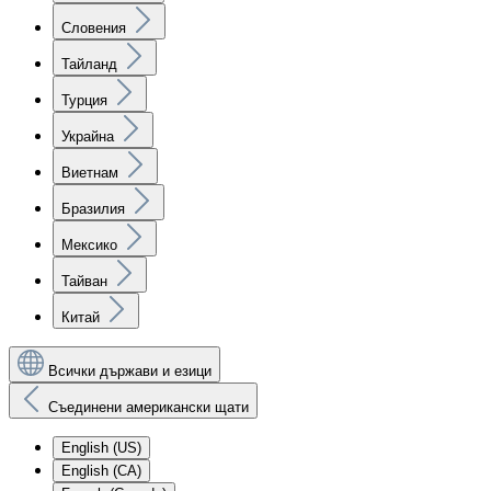
Словения
Тайланд
Турция
Украйна
Виетнам
Бразилия
Мексико
Тайван
Китай
Всички държави и езици
Съединени американски щати
English (US)
English (CA)