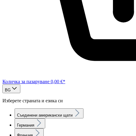
Количка за пазаруване
0,00 €*
BG
Изберете страната и езика си
Съединени американски щати
Германия
Франция