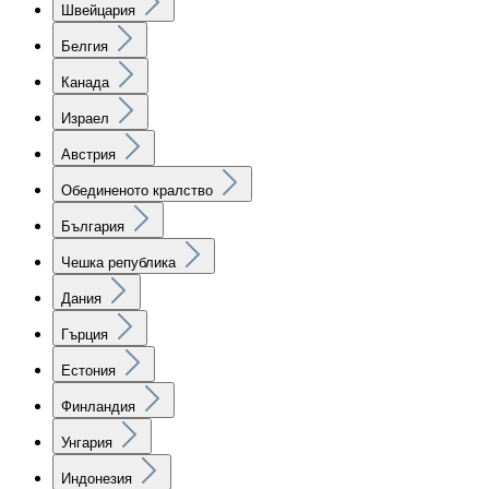
Швейцария
Белгия
Канада
Израел
Австрия
Обединеното кралство
България
Чешка република
Дания
Гърция
Естония
Финландия
Унгария
Индонезия