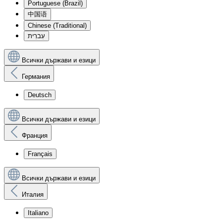
Portuguese (Brazil)
中国语
Chinese (Traditional)
עִברִית
Всички държави и езици
Германия
Deutsch
Всички държави и езици
Франция
Français
Всички държави и езици
Италия
Italiano