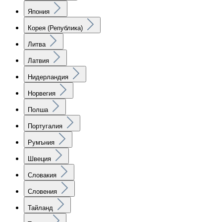
Япония
Корея (Република)
Литва
Латвия
Нидерландия
Норвегия
Полша
Португалия
Румъния
Швеция
Словакия
Словения
Тайланд