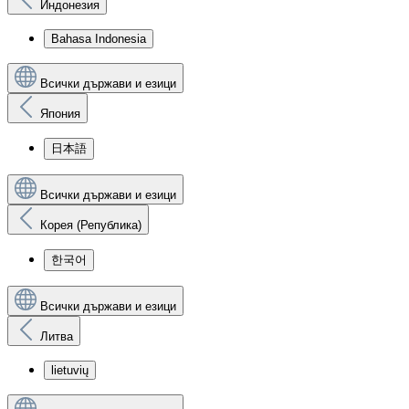
Индонезия
Bahasa Indonesia
Всички държави и езици
Япония
日本語
Всички държави и езици
Корея (Република)
한국어
Всички държави и езици
Литва
lietuvių