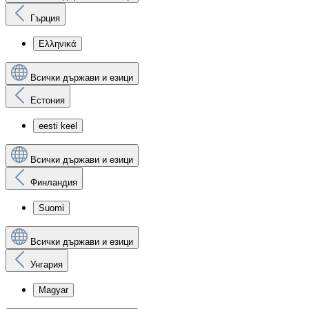
Гърция
Ελληνικά
Всички държави и езици
Естония
eesti keel
Всички държави и езици
Финландия
Suomi
Всички държави и езици
Унгария
Magyar