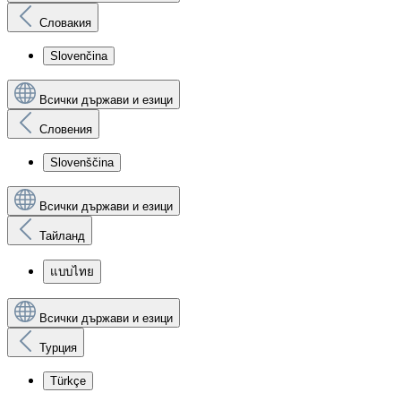
Словакия
Slovenčina
Всички държави и езици
Словения
Slovenščina
Всички държави и езици
Тайланд
แบบไทย
Всички държави и езици
Турция
Türkçe