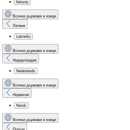
lietuvių
Всички държави и езици
Латвия
Latviešu
Всички държави и езици
Нидерландия
Nederlands
Всички държави и езици
Норвегия
Norsk
Всички държави и езици
Полша