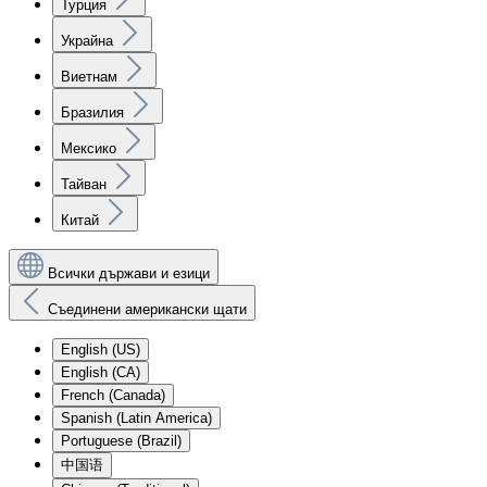
Турция
Украйна
Виетнам
Бразилия
Мексико
Тайван
Китай
Всички държави и езици
Съединени американски щати
English (US)
English (CA)
French (Canada)
Spanish (Latin America)
Portuguese (Brazil)
中国语