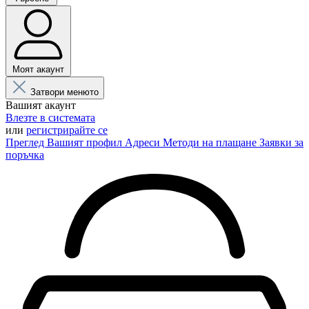
Моят акаунт
Затвори менюто
Вашият акаунт
Влезте в системата
или
регистрирайте се
Преглед
Вашият профил
Адреси
Методи на плащане
Заявки за
поръчка