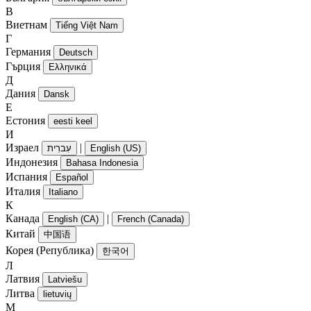
В
Виетнам
Tiếng Việt Nam
Г
Германия
Deutsch
Гърция
Ελληνικά
Д
Дания
Dansk
Е
Естония
eesti keel
И
Израел
|
עִברִית
English (US)
Индонезия
Bahasa Indonesia
Испания
Español
Италия
Italiano
К
Канада
|
English (CA)
French (Canada)
Китай
中国语
Корея (Република)
한국어
Л
Латвия
Latviešu
Литва
lietuvių
М