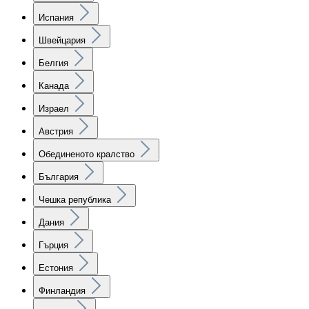
Испания
Швейцария
Белгия
Канада
Израел
Австрия
Обединеното кралство
България
Чешка република
Дания
Гърция
Естония
Финландия