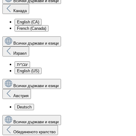
Всички държави и езици
Канада
English (CA)
French (Canada)
Всички държави и езици
Израел
עִברִית
English (US)
Всички държави и езици
Австрия
Deutsch
Всички държави и езици
Обединеното кралство