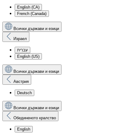
English (CA)
French (Canada)
Всички държави и езици
Израел
עִברִית
English (US)
Всички държави и езици
Австрия
Deutsch
Всички държави и езици
Обединеното кралство
English