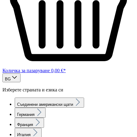
Количка за пазаруване
0,00 €*
BG
Изберете страната и езика си
Съединени американски щати
Германия
Франция
Италия