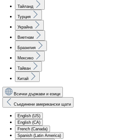
Тайланд
Турция
Украйна
Виетнам
Бразилия
Мексико
Тайван
Китай
Всички държави и езици
Съединени американски щати
English (US)
English (CA)
French (Canada)
Spanish (Latin America)