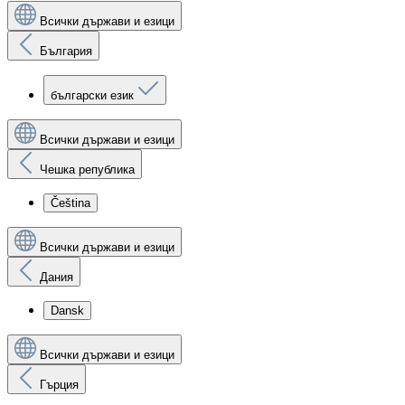
Всички държави и езици
България
български език
Всички държави и езици
Чешка република
Čeština
Всички държави и езици
Дания
Dansk
Всички държави и езици
Гърция