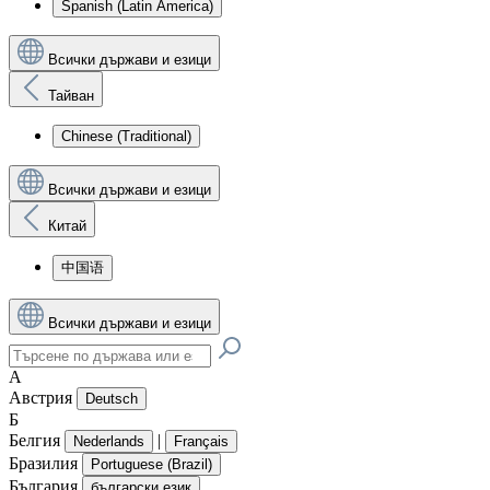
Spanish (Latin America)
Всички държави и езици
Тайван
Chinese (Traditional)
Всички държави и езици
Китай
中国语
Всички държави и езици
А
Австрия
Deutsch
Б
Белгия
|
Nederlands
Français
Бразилия
Portuguese (Brazil)
България
български език