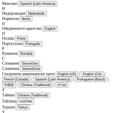
Мексико
Spanish (Latin America)
Н
Нидерландия
Nederlands
Норвегия
Norsk
О
Обединеното кралство
English
П
Полша
Polski
Португалия
Português
Р
Румъния
Română
С
Словакия
Slovenčina
Словения
Slovenščina
Съединени американски щати
|
|
English (US)
English (CA)
|
|
|
French (Canada)
Spanish (Latin America)
Portuguese (Brazil)
|
|
中国语
Chinese (Traditional)
עִברִית
Т
Тайван
Chinese (Traditional)
Тайланд
แบบไทย
Турция
Türkçe
У