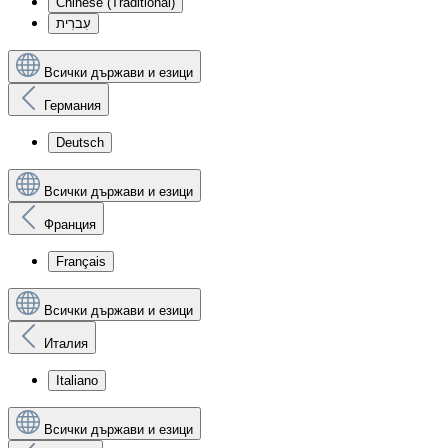
Chinese (Traditional)
עִברִית
Всички държави и езици
Германия
Deutsch
Всички държави и езици
Франция
Français
Всички държави и езици
Италия
Italiano
Всички държави и езици