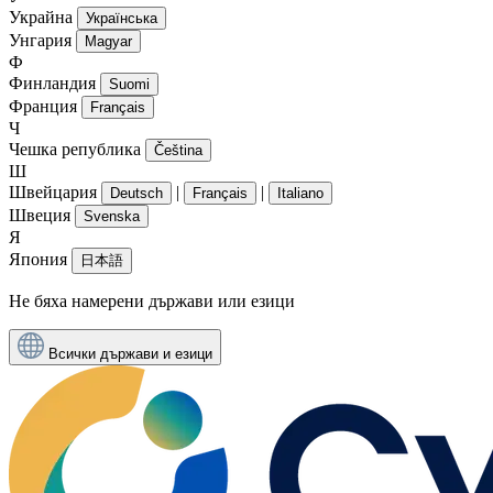
Украйна
Українська
Унгария
Magyar
Ф
Финландия
Suomi
Франция
Français
Ч
Чешка република
Čeština
Ш
Швейцария
|
|
Deutsch
Français
Italiano
Швеция
Svenska
Я
Япония
日本語
Не бяха намерени държави или езици
Всички държави и езици