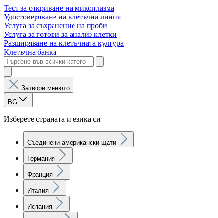
Тест за откриване на микоплазма
Удостоверяване на клетъчна линия
Услуга за съхранение на проби
Услуга за готови за анализ клетки
Разширяване на клетъчната култура
Клетъчна банка
Затвори менюто
BG
Изберете страната и езика си
Съединени американски щати
Германия
Франция
Италия
Испания