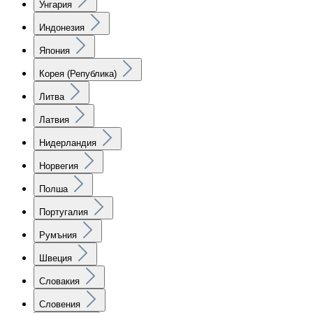
Унгария
Индонезия
Япония
Корея (Република)
Литва
Латвия
Нидерландия
Норвегия
Полша
Португалия
Румъния
Швеция
Словакия
Словения