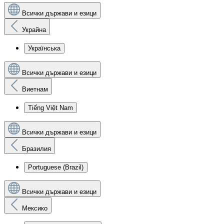
Всички държави и езици
Украйна
Українська
Всички държави и езици
Виетнам
Tiếng Việt Nam
Всички държави и езици
Бразилия
Portuguese (Brazil)
Всички държави и езици
Мексико