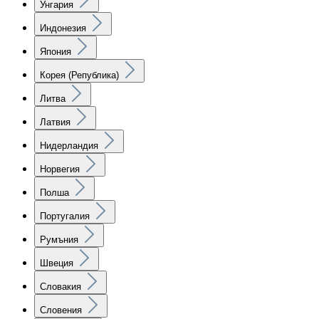
Унгария
Индонезия
Япония
Корея (Република)
Литва
Латвия
Нидерландия
Норвегия
Полша
Португалия
Румъния
Швеция
Словакия
Словения