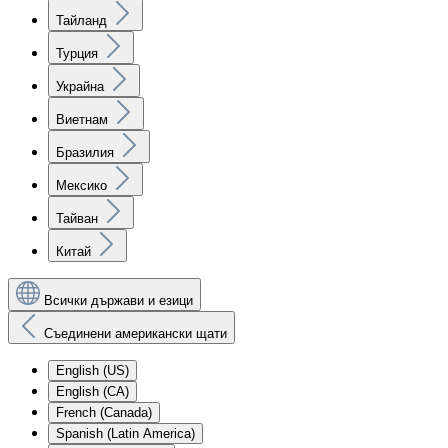
Тайланд
Турция
Украйна
Виетнам
Бразилия
Мексико
Тайван
Китай
Всички държави и езици
Съединени американски щати
English (US)
English (CA)
French (Canada)
Spanish (Latin America)