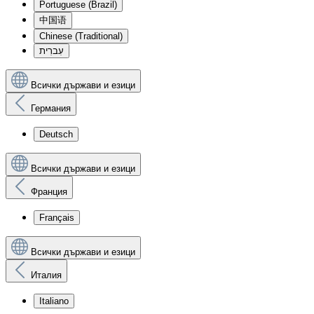
Portuguese (Brazil)
中国语
Chinese (Traditional)
עִברִית
Всички държави и езици
Германия
Deutsch
Всички държави и езици
Франция
Français
Всички държави и езици
Италия
Italiano