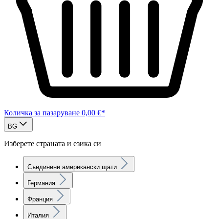
Количка за пазаруване
0,00 €*
BG
Изберете страната и езика си
Съединени американски щати
Германия
Франция
Италия