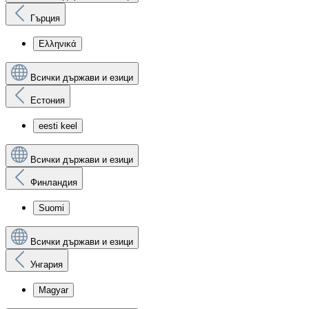
Гърция
Ελληνικά
Всички държави и езици
Естония
eesti keel
Всички държави и езици
Финландия
Suomi
Всички държави и езици
Унгария
Magyar