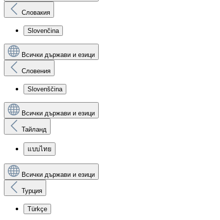
Словакия
Slovenčina
Всички държави и езици
Словения
Slovenščina
Всички държави и езици
Тайланд
แบบไทย
Всички държави и езици
Турция
Türkçe