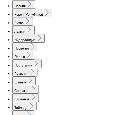
Япония
Корея (Република)
Литва
Латвия
Нидерландия
Норвегия
Полша
Португалия
Румъния
Швеция
Словакия
Словения
Тайланд