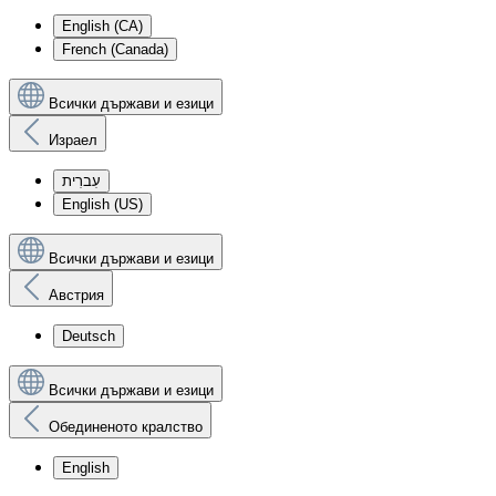
English (CA)
French (Canada)
Всички държави и езици
Израел
עִברִית
English (US)
Всички държави и езици
Австрия
Deutsch
Всички държави и езици
Обединеното кралство
English