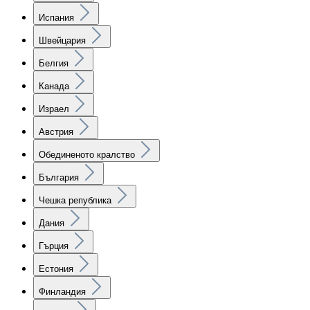
Испания
Швейцария
Белгия
Канада
Израел
Австрия
Обединеното кралство
България
Чешка република
Дания
Гърция
Естония
Финландия