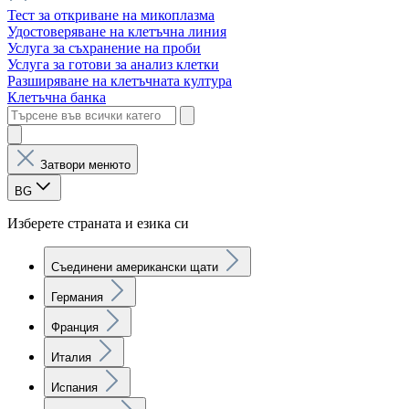
Тест за откриване на микоплазма
Удостоверяване на клетъчна линия
Услуга за съхранение на проби
Услуга за готови за анализ клетки
Разширяване на клетъчната култура
Клетъчна банка
Затвори менюто
BG
Изберете страната и езика си
Съединени американски щати
Германия
Франция
Италия
Испания