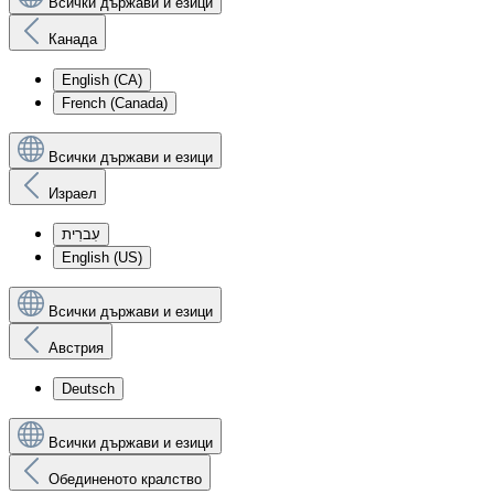
Всички държави и езици
Канада
English (CA)
French (Canada)
Всички държави и езици
Израел
עִברִית
English (US)
Всички държави и езици
Австрия
Deutsch
Всички държави и езици
Обединеното кралство