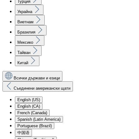
Турция
Украйна
Виетнам
Бразилия
Мексико
Тайван
Китай
Всички държави и езици
Съединени американски щати
English (US)
English (CA)
French (Canada)
Spanish (Latin America)
Portuguese (Brazil)
中国语