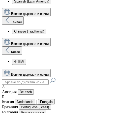
Spanish (Latin America)
Всички държави и езици
Тайван
Chinese (Traditional)
Всички държави и езици
Китай
中国语
Всички държави и езици
А
Австрия
Deutsch
Б
Белгия
|
Nederlands
Français
Бразилия
Portuguese (Brazil)
България
български език