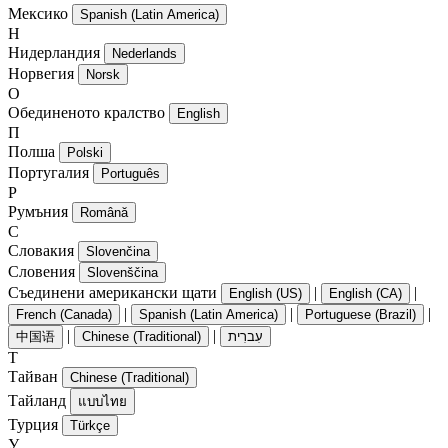
Мексико
Spanish (Latin America)
Н
Нидерландия
Nederlands
Норвегия
Norsk
О
Обединеното кралство
English
П
Полша
Polski
Португалия
Português
Р
Румъния
Română
С
Словакия
Slovenčina
Словения
Slovenščina
Съединени американски щати
|
|
English (US)
English (CA)
|
|
|
French (Canada)
Spanish (Latin America)
Portuguese (Brazil)
|
|
中国语
Chinese (Traditional)
עִברִית
Т
Тайван
Chinese (Traditional)
Тайланд
แบบไทย
Турция
Türkçe
У