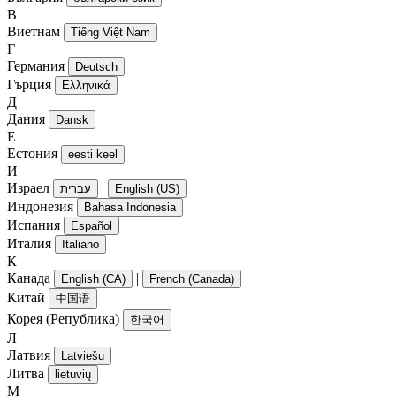
В
Виетнам
Tiếng Việt Nam
Г
Германия
Deutsch
Гърция
Ελληνικά
Д
Дания
Dansk
Е
Естония
eesti keel
И
Израел
|
עִברִית
English (US)
Индонезия
Bahasa Indonesia
Испания
Español
Италия
Italiano
К
Канада
|
English (CA)
French (Canada)
Китай
中国语
Корея (Република)
한국어
Л
Латвия
Latviešu
Литва
lietuvių
М