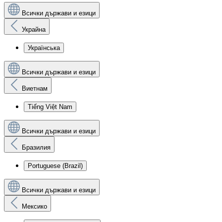
Всички държави и езици
Украйна
Українська
Всички държави и езици
Виетнам
Tiếng Việt Nam
Всички държави и езици
Бразилия
Portuguese (Brazil)
Всички държави и езици
Мексико