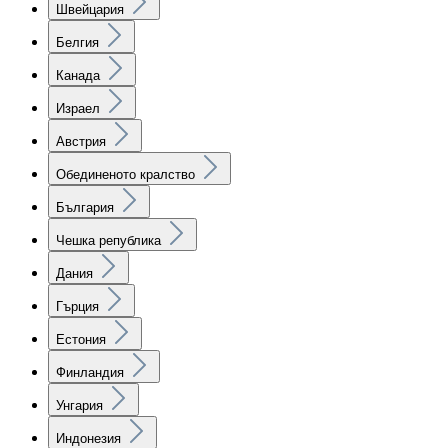
Швейцария
Белгия
Канада
Израел
Австрия
Обединеното кралство
България
Чешка република
Дания
Гърция
Естония
Финландия
Унгария
Индонезия