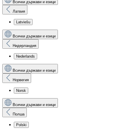
Всички държави и езици
Латвия
Latviešu
Всички държави и езици
Нидерландия
Nederlands
Всички държави и езици
Норвегия
Norsk
Всички държави и езици
Полша
Polski