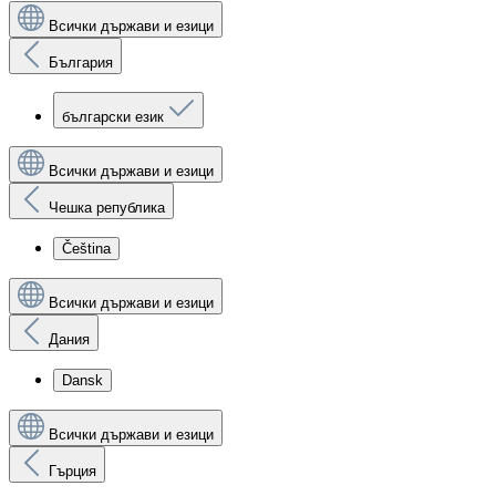
Всички държави и езици
България
български език
Всички държави и езици
Чешка република
Čeština
Всички държави и езици
Дания
Dansk
Всички държави и езици
Гърция