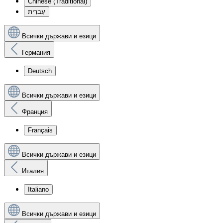
Chinese (Traditional)
עִברִית
Всички държави и езици
Германия
Deutsch
Всички държави и езици
Франция
Français
Всички държави и езици
Италия
Italiano
Всички държави и езици