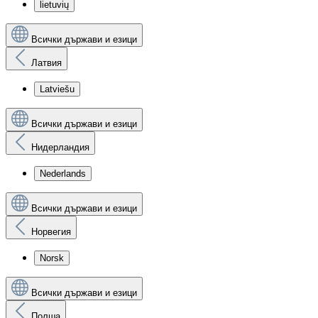
lietuvių
Всички държави и езици
Латвия
Latviešu
Всички държави и езици
Нидерландия
Nederlands
Всички държави и езици
Норвегия
Norsk
Всички държави и езици
Полша