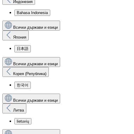
Индонезия
Bahasa Indonesia
Всички държави и езици
Япония
日本語
Всички държави и езици
Корея (Република)
한국어
Всички държави и езици
Литва
lietuvių