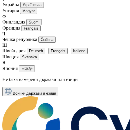
Украйна
Українська
Унгария
Magyar
Ф
Финландия
Suomi
Франция
Français
Ч
Чешка република
Čeština
Ш
Швейцария
|
|
Deutsch
Français
Italiano
Швеция
Svenska
Я
Япония
日本語
Не бяха намерени държави или езици
Всички държави и езици