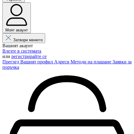
Моят акаунт
Затвори менюто
Вашият акаунт
Влезте в системата
или
регистрирайте се
Преглед
Вашият профил
Адреси
Методи на плащане
Заявки за
поръчка