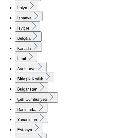
İtalya
İspanya
İsviçre
Belçika
Kanada
İsrail
Avusturya
Birleşik Krallık
Bulgaristan
Çek Cumhuriyeti
Danimarka
Yunanistan
Estonya