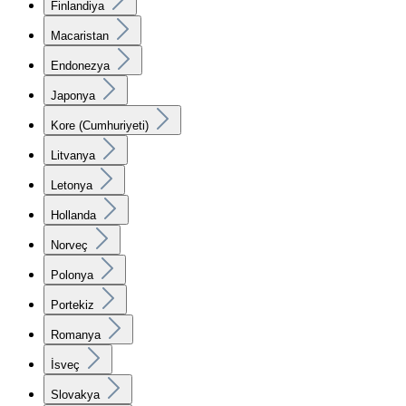
Finlandiya
Macaristan
Endonezya
Japonya
Kore (Cumhuriyeti)
Litvanya
Letonya
Hollanda
Norveç
Polonya
Portekiz
Romanya
İsveç
Slovakya