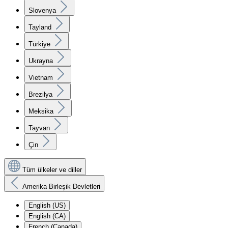
Slovenya
Tayland
Türkiye
Ukrayna
Vietnam
Brezilya
Meksika
Tayvan
Çin
Tüm ülkeler ve diller
Amerika Birleşik Devletleri
English (US)
English (CA)
French (Canada)