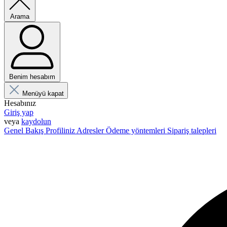
Arama
Benim hesabım
Menüyü kapat
Hesabınız
Giriş yap
veya
kaydolun
Genel Bakış
Profiliniz
Adresler
Ödeme yöntemleri
Sipariş talepleri