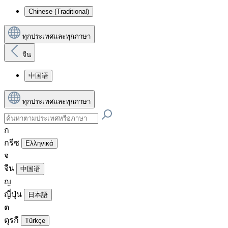
Chinese (Traditional)
ทุกประเทศและทุกภาษา
จีน
中国语
ทุกประเทศและทุกภาษา
ก
กรีซ
Ελληνικά
จ
จีน
中国语
ญ
ญี่ปุ่น
日本語
ต
ตุรกี
Türkçe