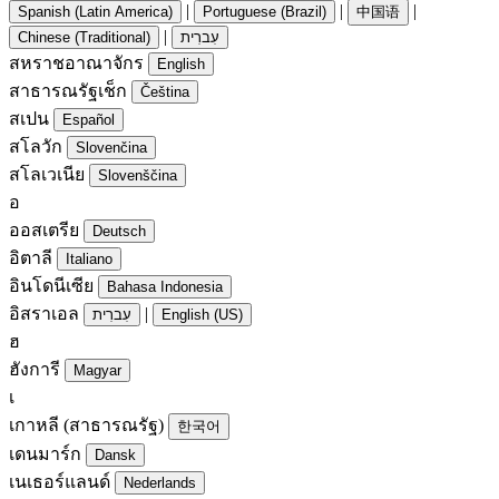
|
|
|
Spanish (Latin America)
Portuguese (Brazil)
中国语
|
Chinese (Traditional)
עִברִית
สหราชอาณาจักร
English
สาธารณรัฐเช็ก
Čeština
สเปน
Español
สโลวัก
Slovenčina
สโลเวเนีย
Slovenščina
อ
ออสเตรีย
Deutsch
อิตาลี
Italiano
อินโดนีเซีย
Bahasa Indonesia
อิสราเอล
|
עִברִית
English (US)
ฮ
ฮังการี
Magyar
เ
เกาหลี (สาธารณรัฐ)
한국어
เดนมาร์ก
Dansk
เนเธอร์แลนด์
Nederlands