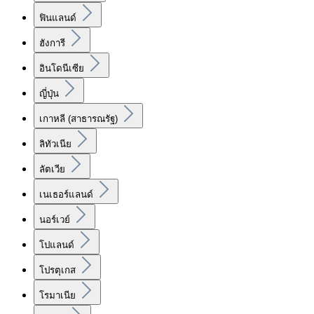
ฟินแลนด์
ฮังการี
อินโดนีเซีย
ญี่ปุ่น
เกาหลี (สาธารณรัฐ)
ลิทัวเนีย
ลัตเวีย
เนเธอร์แลนด์
นอร์เวย์
โปแลนด์
โปรตุเกส
โรมาเนีย