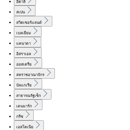
อิตาลี
สเปน
สวิตเซอร์แลนด์
เบลเยียม
แคนาดา
อิสราเอล
ออสเตรีย
สหราชอาณาจักร
บัลแกเรีย
สาธารณรัฐเช็ก
เดนมาร์ก
กรีซ
เอสโตเนีย