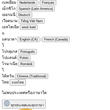
เบลเยียม
|
Nederlands
Français
เม็กซิโก
Spanish (Latin America)
เยอรมนี
Deutsch
เวียดนาม
Tiếng Việt Nam
เอสโตเนีย
eesti keel
แ
แคนาดา
|
English (CA)
French (Canada)
โ
โปรตุเกส
Português
โปแลนด์
Polski
โรมาเนีย
Română
ไ
ไต้หวัน
Chinese (Traditional)
ไทย
แบบไทย
ไม่พบประเทศหรือภาษาใด
ทุกประเทศและทุกภาษา