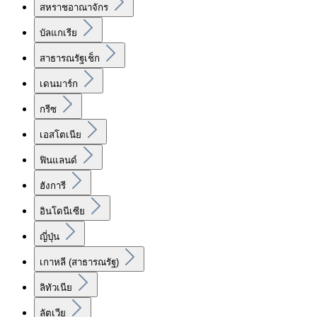
สหราชอาณาจักร
บัลแกเรีย
สาธารณรัฐเช็ก
เดนมาร์ก
กรีซ
เอสโตเนีย
ฟินแลนด์
ฮังการี
อินโดนีเซีย
ญี่ปุ่น
เกาหลี (สาธารณรัฐ)
ลิทัวเนีย
ลัตเวีย