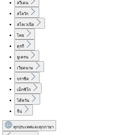
สวีเดน
สโลวัก
สโลเวเนีย
ไทย
ตุรกี
ยูเครน
เวียดนาม
บราซิล
เม็กซิโก
ไต้หวัน
จีน
ทุกประเทศและทุกภาษา