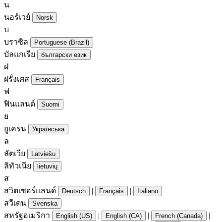
น
นอร์เวย์
Norsk
บ
บราซิล
Portuguese (Brazil)
บัลแกเรีย
български език
ฝ
ฝรั่งเศส
Français
ฟ
ฟินแลนด์
Suomi
ย
ยูเครน
Українська
ล
ลัตเวีย
Latviešu
ลิทัวเนีย
lietuvių
ส
สวิตเซอร์แลนด์
|
|
Deutsch
Français
Italiano
สวีเดน
Svenska
สหรัฐอเมริกา
|
|
|
English (US)
English (CA)
French (Canada)