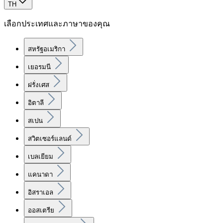
TH
เลือกประเทศและภาษาของคุณ
สหรัฐอเมริกา
เยอรมนี
ฝรั่งเศส
อิตาลี
สเปน
สวิตเซอร์แลนด์
เบลเยียม
แคนาดา
อิสราเอล
ออสเตรีย