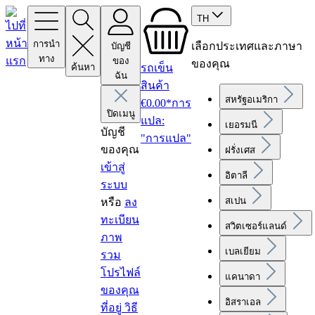
TH
การนำ
เลือกประเทศและภาษา
บัญชี
ทาง
ของ
ของคุณ
ค้นหา
รถเข็น
ฉัน
สินค้า
สหรัฐอเมริกา
€0.00*การ
ปิดเมนู
แปล:
เยอรมนี
บัญชี
"การแปล"
ของคุณ
ฝรั่งเศส
เข้าสู่
อิตาลี
ระบบ
สเปน
หรือ
ลง
ทะเบียน
สวิตเซอร์แลนด์
ภาพ
เบลเยียม
รวม
โปรไฟล์
แคนาดา
ของคุณ
อิสราเอล
ที่อยู่
วิธี