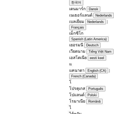
한국어
เดนมาร์ก
Dansk
เนเธอร์แลนด์
Nederlands
เบลเยียม
|
Nederlands
Français
เม็กซิโก
Spanish (Latin America)
เยอรมนี
Deutsch
เวียดนาม
Tiếng Việt Nam
เอสโตเนีย
eesti keel
แ
แคนาดา
|
English (CA)
French (Canada)
โ
โปรตุเกส
Português
โปแลนด์
Polski
โรมาเนีย
Română
ไ
ไต้หวัน