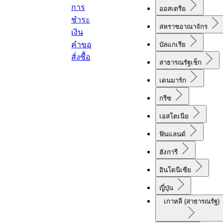
การ
ออสเตรีย
ชำระ
สหราชอาณาจักร
เงิน
คำขอ
บัลแกเรีย
สั่งซื้อ
สาธารณรัฐเช็ก
เดนมาร์ก
กรีซ
เอสโตเนีย
ฟินแลนด์
ฮังการี
อินโดนีเซีย
ญี่ปุ่น
เกาหลี (สาธารณรัฐ)