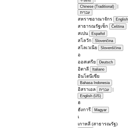
|
Chinese (Traditional)
עִברִית
สหราชอาณาจักร
English
สาธารณรัฐเช็ก
Čeština
สเปน
Español
สโลวัก
Slovenčina
สโลเวเนีย
Slovenščina
อ
ออสเตรีย
Deutsch
อิตาลี
Italiano
อินโดนีเซีย
Bahasa Indonesia
อิสราเอล
|
עִברִית
English (US)
ฮ
ฮังการี
Magyar
เ
เกาหลี (สาธารณรัฐ)