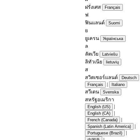
ฝรั่งเศส
Français
ฟ
ฟินแลนด์
Suomi
ย
ยูเครน
Українська
ล
ลัตเวีย
Latviešu
ลิทัวเนีย
lietuvių
ส
สวิตเซอร์แลนด์
Deutsch
|
Français
Italiano
สวีเดน
Svenska
สหรัฐอเมริกา
|
English (US)
|
English (CA)
|
French (Canada)
|
Spanish (Latin America)
|
Portuguese (Brazil)
|
中国语