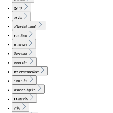
อิตาลี
สเปน
สวิตเซอร์แลนด์
เบลเยียม
แคนาดา
อิสราเอล
ออสเตรีย
สหราชอาณาจักร
บัลแกเรีย
สาธารณรัฐเช็ก
เดนมาร์ก
กรีซ