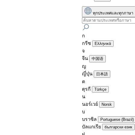
ทุกประเทศและทุกภาษา
ก
กรีซ
Ελληνικά
จ
จีน
中国语
ญ
ญี่ปุ่น
日本語
ต
ตุรกี
Türkçe
น
นอร์เวย์
Norsk
บ
บราซิล
Portuguese (Brazil)
บัลแกเรีย
български език
ฝ