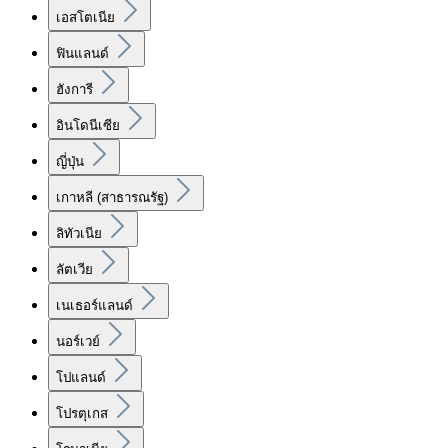
เอสโตเนีย
ฟินแลนด์
ฮังการี
อินโดนีเซีย
ญี่ปุ่น
เกาหลี (สาธารณรัฐ)
ลิทัวเนีย
ลัตเวีย
เนเธอร์แลนด์
นอร์เวย์
โปแลนด์
โปรตุเกส