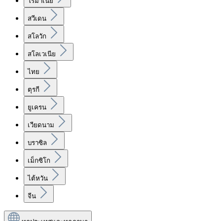
โรมาเนีย
สวีเดน
สโลวัก
สโลเวเนีย
ไทย
ตุรกี
ยูเครน
เวียดนาม
บราซิล
เม็กซิโก
ไต้หวัน
จีน