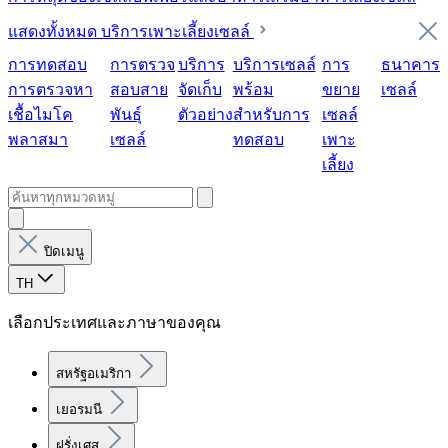
แสดงทั้งหมด บริการเพาะเลี้ยงเซลล์
การทดสอบ
การตรวจ
บริการ
บริการเซลล์
การ
ธนาคาร
การตรวจหา
สอบสาย
จัดเก็บ
พร้อม
ขยาย
เซลล์
เชื้อไมโค
พันธุ์
ตัวอย่าง
สำหรับการ
เซลล์
พลาสมา
เซลล์
ทดสอบ
เพาะ
เลี้ยง
ปิดเมนู
TH
เลือกประเทศและภาษาของคุณ
สหรัฐอเมริกา
เยอรมนี
ฝรั่งเศส