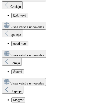
Grieķija
Ελληνικά
Visas valstis un valodas
Igaunija
eesti keel
Visas valstis un valodas
Somija
Suomi
Visas valstis un valodas
Ungārija
Magyar