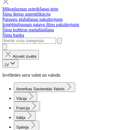
Mikoplazmas noteikšanas tests
Šūnu līnijas autentifikācija
Paraugu glabāšanas pakalpojums
Izmēģinājumam gatavu šūnu pakalpojums
Šūnu kultūras paplašināšana
Šūnu banka
Aizvērt izvēlni
LV
Izvēlieties savu valsti un valodu
Amerikas Savienotās Valstis
Vācija
Francija
Itālija
Spānija