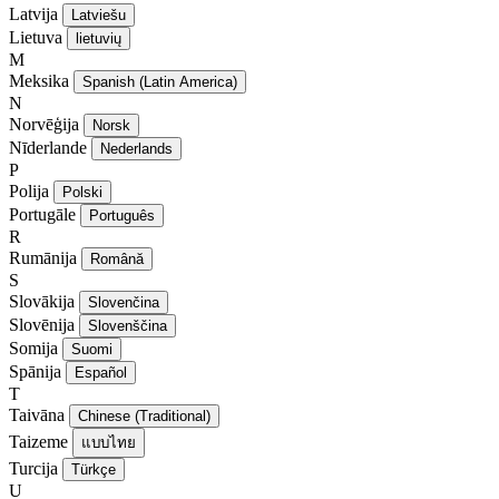
Latvija
Latviešu
Lietuva
lietuvių
M
Meksika
Spanish (Latin America)
N
Norvēģija
Norsk
Nīderlande
Nederlands
P
Polija
Polski
Portugāle
Português
R
Rumānija
Română
S
Slovākija
Slovenčina
Slovēnija
Slovenščina
Somija
Suomi
Spānija
Español
T
Taivāna
Chinese (Traditional)
Taizeme
แบบไทย
Turcija
Türkçe
U