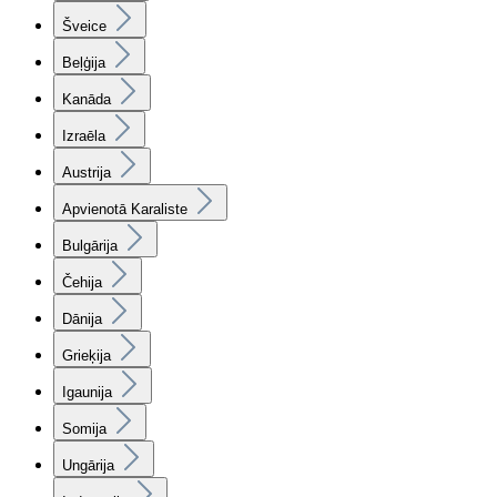
Šveice
Beļģija
Kanāda
Izraēla
Austrija
Apvienotā Karaliste
Bulgārija
Čehija
Dānija
Grieķija
Igaunija
Somija
Ungārija