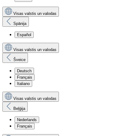
Visas valstis un valodas
Spānija
Español
Visas valstis un valodas
Šveice
Deutsch
Français
Italiano
Visas valstis un valodas
Beļģija
Nederlands
Français