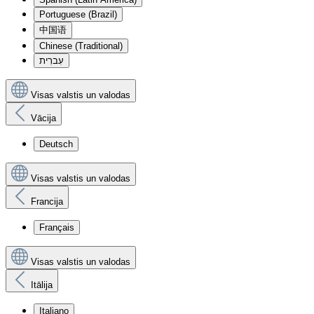
Portuguese (Brazil)
中国语
Chinese (Traditional)
עִברִית
Visas valstis un valodas
Vācija
Deutsch
Visas valstis un valodas
Francija
Français
Visas valstis un valodas
Itālija
Italiano