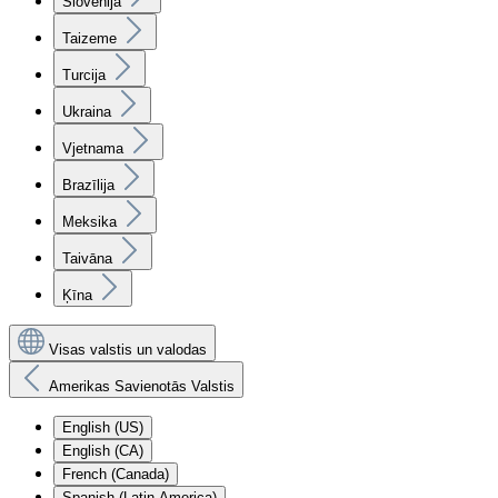
Slovēnija
Taizeme
Turcija
Ukraina
Vjetnama
Brazīlija
Meksika
Taivāna
Ķīna
Visas valstis un valodas
Amerikas Savienotās Valstis
English (US)
English (CA)
French (Canada)
Spanish (Latin America)