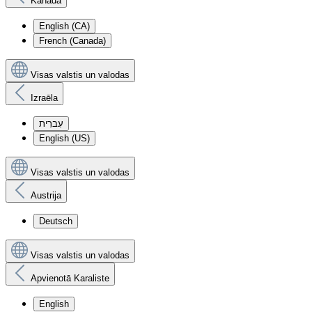
Kanāda
English (CA)
French (Canada)
Visas valstis un valodas
Izraēla
עִברִית
English (US)
Visas valstis un valodas
Austrija
Deutsch
Visas valstis un valodas
Apvienotā Karaliste
English