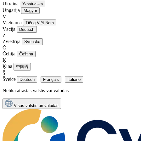
Ukraina
Українська
Ungārija
Magyar
V
Vjetnama
Tiếng Việt Nam
Vācija
Deutsch
Z
Zviedrija
Svenska
Č
Čehija
Čeština
Ķ
Ķīna
中国语
Š
Šveice
|
|
Deutsch
Français
Italiano
Netika atrastas valstis vai valodas
Visas valstis un valodas