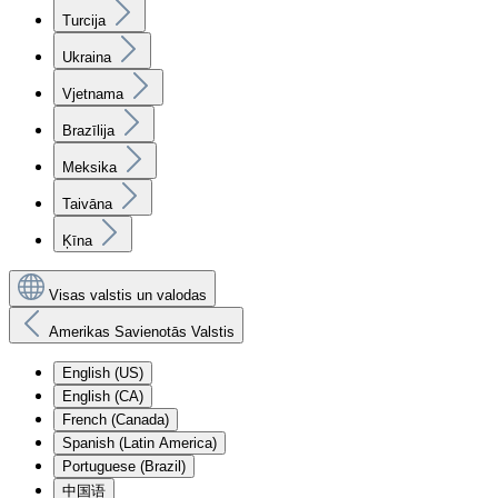
Turcija
Ukraina
Vjetnama
Brazīlija
Meksika
Taivāna
Ķīna
Visas valstis un valodas
Amerikas Savienotās Valstis
English (US)
English (CA)
French (Canada)
Spanish (Latin America)
Portuguese (Brazil)
中国语