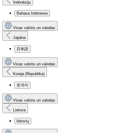
Indonēzija
Bahasa Indonesia
Visas valstis un valodas
Japāna
日本語
Visas valstis un valodas
Koreja (Republika)
한국어
Visas valstis un valodas
Lietuva
lietuvių