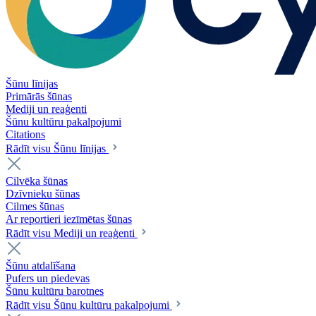
Šūnu līnijas
Primārās šūnas
Mediji un reaģenti
Šūnu kultūru pakalpojumi
Citations
Rādīt visu Šūnu līnijas
Cilvēka šūnas
Dzīvnieku šūnas
Cilmes šūnas
Ar reportieri iezīmētas šūnas
Rādīt visu Mediji un reaģenti
Šūnu atdalīšana
Pufers un piedevas
Šūnu kultūru barotnes
Rādīt visu Šūnu kultūru pakalpojumi