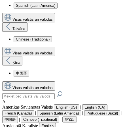
Spanish (Latin America)
Visas valstis un valodas
Taivāna
Chinese (Traditional)
Visas valstis un valodas
Ķīna
中国语
Visas valstis un valodas
A
Amerikas Savienotās Valstis
|
|
English (US)
English (CA)
|
|
|
French (Canada)
Spanish (Latin America)
Portuguese (Brazil)
|
|
中国语
Chinese (Traditional)
עִברִית
Apvienotā Karaliste
English