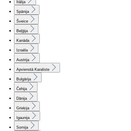
Itālija
Spānija
Šveice
Beļģija
Kanāda
Izraēla
Austrija
Apvienotā Karaliste
Bulgārija
Čehija
Dānija
Grieķija
Igaunija
Somija