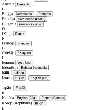
Austrija
Deutsch
B
Beļģija
|
Nederlands
Français
Brazīlija
Portuguese (Brazil)
Bulgārija
български език
D
Dānija
Dansk
F
Francija
Français
G
Grieķija
Ελληνικά
I
Igaunija
eesti keel
Indonēzija
Bahasa Indonesia
Itālija
Italiano
Izraēla
|
עִברִית
English (US)
J
Japāna
日本語
K
Kanāda
|
English (CA)
French (Canada)
Koreja (Republika)
한국어
L