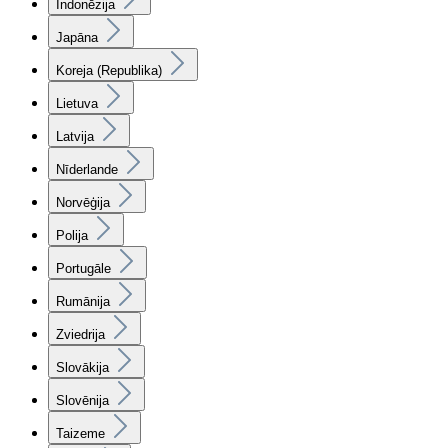
Indonēzija
Japāna
Koreja (Republika)
Lietuva
Latvija
Nīderlande
Norvēģija
Polija
Portugāle
Rumānija
Zviedrija
Slovākija
Slovēnija
Taizeme