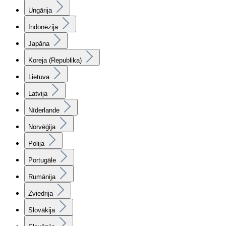
Ungārija
Indonēzija
Japāna
Koreja (Republika)
Lietuva
Latvija
Nīderlande
Norvēģija
Polija
Portugāle
Rumānija
Zviedrija
Slovākija