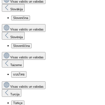
Visas valstis un valodas
Slovākija
Slovenčina
Visas valstis un valodas
Slovēnija
Slovenščina
Visas valstis un valodas
Taizeme
แบบไทย
Visas valstis un valodas
Turcija
Türkçe