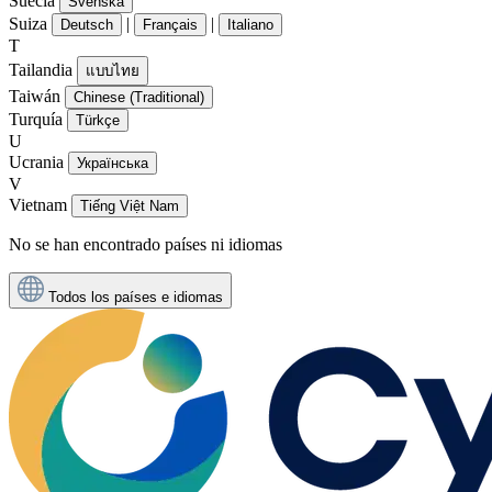
Suecia
Svenska
Suiza
|
|
Deutsch
Français
Italiano
T
Tailandia
แบบไทย
Taiwán
Chinese (Traditional)
Turquía
Türkçe
U
Ucrania
Українська
V
Vietnam
Tiếng Việt Nam
No se han encontrado países ni idiomas
Todos los países e idiomas