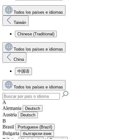
Todos los países e idiomas
Taiwán
Chinese (Traditional)
Todos los países e idiomas
China
中国语
Todos los países e idiomas
A
Alemania
Deutsch
Austria
Deutsch
B
Brasil
Portuguese (Brazil)
Bulgaria
български език