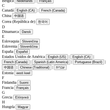
Bélgica
|
Nederlands
Français
C
Canadá
|
English (CA)
French (Canada)
China
中国语
Corea (República de)
한국어
D
Dinamarca
Dansk
E
Eslovaquia
Slovenčina
Eslovenia
Slovenščina
España
Español
Estados Unidos de América
|
|
English (US)
English (CA)
|
|
|
French (Canada)
Spanish (Latin America)
Portuguese (Brazil)
|
|
中国语
Chinese (Traditional)
עִברִית
Estonia
eesti keel
F
Finlandia
Suomi
Francia
Français
G
Grecia
Ελληνικά
H
Hungría
Magyar