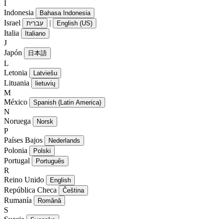
I
Indonesia
Bahasa Indonesia
Israel
|
עִברִית
English (US)
Italia
Italiano
J
Japón
日本語
L
Letonia
Latviešu
Lituania
lietuvių
M
México
Spanish (Latin America)
N
Noruega
Norsk
P
Países Bajos
Nederlands
Polonia
Polski
Portugal
Português
R
Reino Unido
English
República Checa
Čeština
Rumanía
Română
S