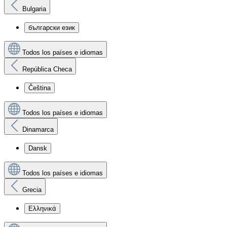
Bulgaria
български език
Todos los países e idiomas
República Checa
Čeština
Todos los países e idiomas
Dinamarca
Dansk
Todos los países e idiomas
Grecia
Ελληνικά