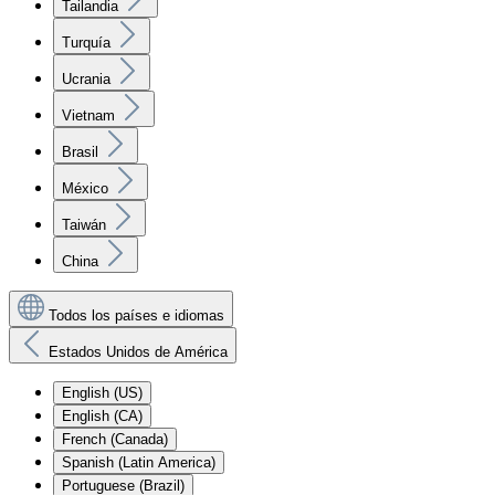
Tailandia
Turquía
Ucrania
Vietnam
Brasil
México
Taiwán
China
Todos los países e idiomas
Estados Unidos de América
English (US)
English (CA)
French (Canada)
Spanish (Latin America)
Portuguese (Brazil)