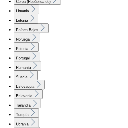
Corea (República de)
Lituania
Letonia
Países Bajos
Noruega
Polonia
Portugal
Rumanía
Suecia
Eslovaquia
Eslovenia
Tailandia
Turquía
Ucrania