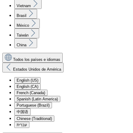
Vietnam
Brasil
México
Taiwán
China
Todos los países e idiomas
Estados Unidos de América
English (US)
English (CA)
French (Canada)
Spanish (Latin America)
Portuguese (Brazil)
中国语
Chinese (Traditional)
עִברִית