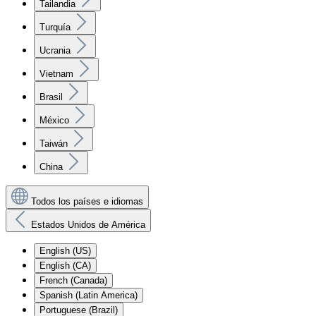
Tailandia
Turquía
Ucrania
Vietnam
Brasil
México
Taiwán
China
Todos los países e idiomas
Estados Unidos de América
English (US)
English (CA)
French (Canada)
Spanish (Latin America)
Portuguese (Brazil)