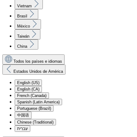
Vietnam
Brasil
México
Taiwán
China
Todos los países e idiomas
Estados Unidos de América
English (US)
English (CA)
French (Canada)
Spanish (Latin America)
Portuguese (Brazil)
中国语
Chinese (Traditional)
עִברִית