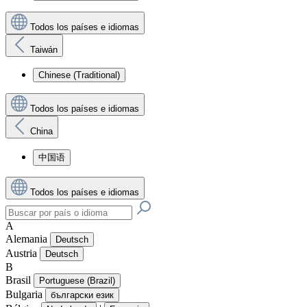
Todos los países e idiomas
Taiwán
Chinese (Traditional)
Todos los países e idiomas
China
中国语
Todos los países e idiomas
A
Alemania
Deutsch
Austria
Deutsch
B
Brasil
Portuguese (Brazil)
Bulgaria
български език