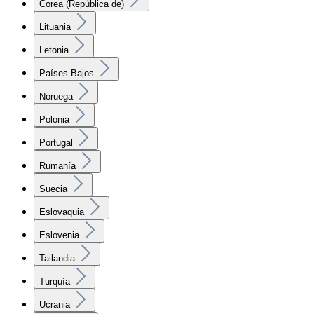
Corea (República de)
Lituania
Letonia
Países Bajos
Noruega
Polonia
Portugal
Rumanía
Suecia
Eslovaquia
Eslovenia
Tailandia
Turquía
Ucrania