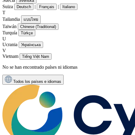
Suecia
Svenska
Suiza
|
|
Deutsch
Français
Italiano
T
Tailandia
แบบไทย
Taiwán
Chinese (Traditional)
Turquía
Türkçe
U
Ucrania
Українська
V
Vietnam
Tiếng Việt Nam
No se han encontrado países ni idiomas
Todos los países e idiomas