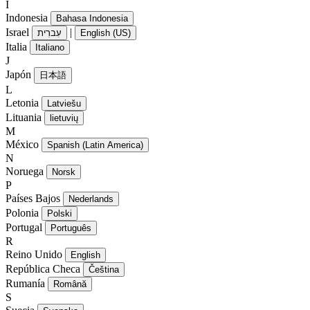
I
Indonesia
Bahasa Indonesia
Israel
|
עִברִית
English (US)
Italia
Italiano
J
Japón
日本語
L
Letonia
Latviešu
Lituania
lietuvių
M
México
Spanish (Latin America)
N
Noruega
Norsk
P
Países Bajos
Nederlands
Polonia
Polski
Portugal
Português
R
Reino Unido
English
República Checa
Čeština
Rumanía
Română
S