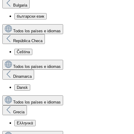
Bulgaria
български език
Todos los países e idiomas
República Checa
Čeština
Todos los países e idiomas
Dinamarca
Dansk
Todos los países e idiomas
Grecia
Ελληνικά