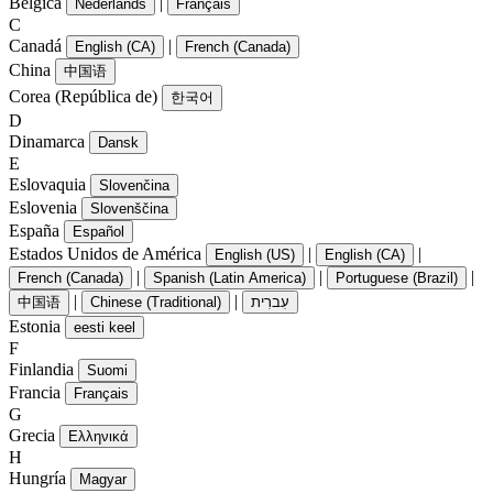
Bélgica
|
Nederlands
Français
C
Canadá
|
English (CA)
French (Canada)
China
中国语
Corea (República de)
한국어
D
Dinamarca
Dansk
E
Eslovaquia
Slovenčina
Eslovenia
Slovenščina
España
Español
Estados Unidos de América
|
|
English (US)
English (CA)
|
|
|
French (Canada)
Spanish (Latin America)
Portuguese (Brazil)
|
|
中国语
Chinese (Traditional)
עִברִית
Estonia
eesti keel
F
Finlandia
Suomi
Francia
Français
G
Grecia
Ελληνικά
H
Hungría
Magyar