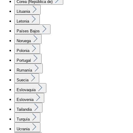
Corea (República de)
Lituania
Letonia
Países Bajos
Noruega
Polonia
Portugal
Rumanía
Suecia
Eslovaquia
Eslovenia
Tailandia
Turquía
Ucrania