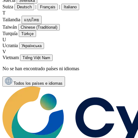
Suecia
Svenska
Suiza
|
|
Deutsch
Français
Italiano
T
Tailandia
แบบไทย
Taiwán
Chinese (Traditional)
Turquía
Türkçe
U
Ucrania
Українська
V
Vietnam
Tiếng Việt Nam
No se han encontrado países ni idiomas
Todos los países e idiomas