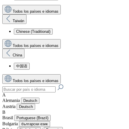
Todos los países e idiomas
Taiwán
Chinese (Traditional)
Todos los países e idiomas
China
中国语
Todos los países e idiomas
A
Alemania
Deutsch
Austria
Deutsch
B
Brasil
Portuguese (Brazil)
Bulgaria
български език