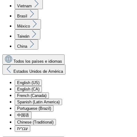
Vietnam
Brasil
México
Taiwán
China
Todos los países e idiomas
Estados Unidos de América
English (US)
English (CA)
French (Canada)
Spanish (Latin America)
Portuguese (Brazil)
中国语
Chinese (Traditional)
עִברִית