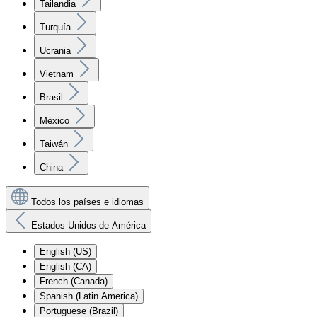
Tailandia
Turquía
Ucrania
Vietnam
Brasil
México
Taiwán
China
Todos los países e idiomas
Estados Unidos de América
English (US)
English (CA)
French (Canada)
Spanish (Latin America)
Portuguese (Brazil)