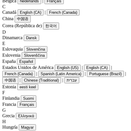
Bélgica
|
Nederlands
Français
C
Canadá
|
English (CA)
French (Canada)
China
中国语
Corea (República de)
한국어
D
Dinamarca
Dansk
E
Eslovaquia
Slovenčina
Eslovenia
Slovenščina
España
Español
Estados Unidos de América
|
|
English (US)
English (CA)
|
|
|
French (Canada)
Spanish (Latin America)
Portuguese (Brazil)
|
|
中国语
Chinese (Traditional)
עִברִית
Estonia
eesti keel
F
Finlandia
Suomi
Francia
Français
G
Grecia
Ελληνικά
H
Hungría
Magyar