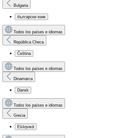
Bulgaria
български език
Todos los países e idiomas
República Checa
Čeština
Todos los países e idiomas
Dinamarca
Dansk
Todos los países e idiomas
Grecia
Ελληνικά