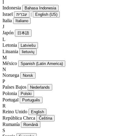
I
Indonesia
Bahasa Indonesia
Israel
|
עִברִית
English (US)
Italia
Italiano
J
Japón
日本語
L
Letonia
Latviešu
Lituania
lietuvių
M
México
Spanish (Latin America)
N
Noruega
Norsk
P
Países Bajos
Nederlands
Polonia
Polski
Portugal
Português
R
Reino Unido
English
República Checa
Čeština
Rumanía
Română
S