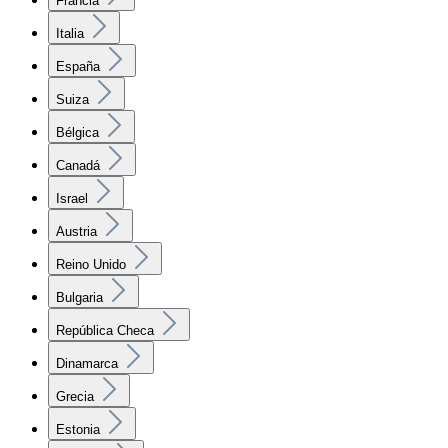
Francia
Italia
España
Suiza
Bélgica
Canadá
Israel
Austria
Reino Unido
Bulgaria
República Checa
Dinamarca
Grecia
Estonia