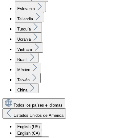
Eslovenia
Tailandia
Turquía
Ucrania
Vietnam
Brasil
México
Taiwán
China
Todos los países e idiomas
Estados Unidos de América
English (US)
English (CA)