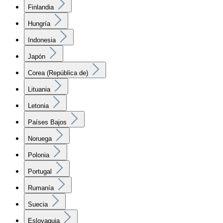
Finlandia
Hungría
Indonesia
Japón
Corea (República de)
Lituania
Letonia
Países Bajos
Noruega
Polonia
Portugal
Rumanía
Suecia
Eslovaquia