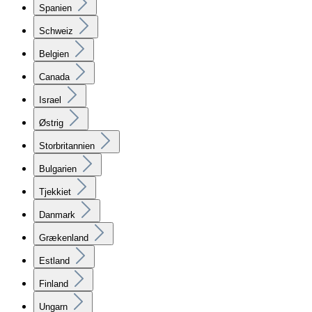
Spanien
Schweiz
Belgien
Canada
Israel
Østrig
Storbritannien
Bulgarien
Tjekkiet
Danmark
Grækenland
Estland
Finland
Ungarn