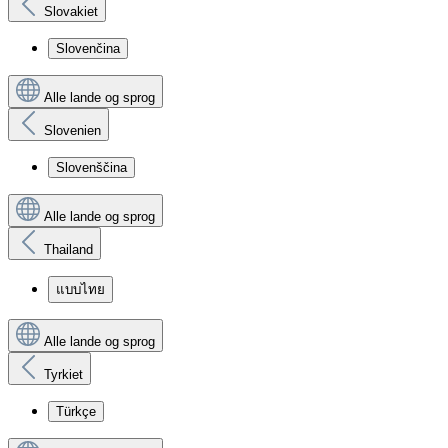
Slovakiet
Slovenčina
Alle lande og sprog
Slovenien
Slovenščina
Alle lande og sprog
Thailand
แบบไทย
Alle lande og sprog
Tyrkiet
Türkçe