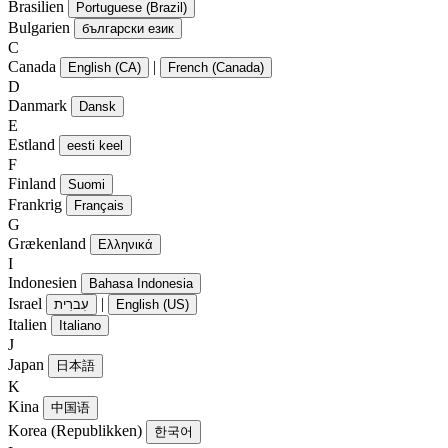
Brasilien
Portuguese (Brazil)
Bulgarien
български език
C
Canada
|
English (CA)
French (Canada)
D
Danmark
Dansk
E
Estland
eesti keel
F
Finland
Suomi
Frankrig
Français
G
Grækenland
Ελληνικά
I
Indonesien
Bahasa Indonesia
Israel
|
עִברִית
English (US)
Italien
Italiano
J
Japan
日本語
K
Kina
中国语
Korea (Republikken)
한국어