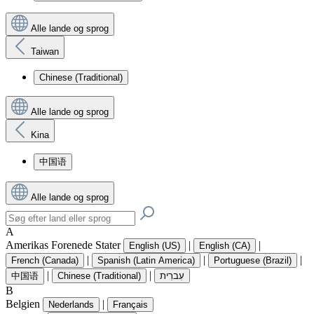
Alle lande og sprog
Taiwan
Chinese (Traditional)
Alle lande og sprog
Kina
中国语
Alle lande og sprog
A
Amerikas Forenede Stater
|
|
English (US)
English (CA)
|
|
|
French (Canada)
Spanish (Latin America)
Portuguese (Brazil)
|
|
中国语
Chinese (Traditional)
עִברִית
B
Belgien
|
Nederlands
Français