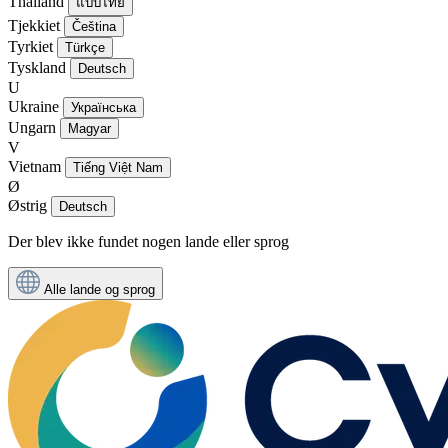
Thailand
แบบไทย
Tjekkiet
Čeština
Tyrkiet
Türkçe
Tyskland
Deutsch
U
Ukraine
Українська
Ungarn
Magyar
V
Vietnam
Tiếng Việt Nam
Ø
Østrig
Deutsch
Der blev ikke fundet nogen lande eller sprog
Alle lande og sprog