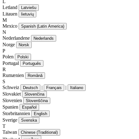
L
Letland
Latviešu
Litauen
lietuvių
M
Mexico
Spanish (Latin America)
N
Nederlandene
Nederlands
Norge
Norsk
P
Polen
Polski
Portugal
Português
R
Rumænien
Română
S
Schweiz
|
|
Deutsch
Français
Italiano
Slovakiet
Slovenčina
Slovenien
Slovenščina
Spanien
Español
Storbritannien
English
Sverige
Svenska
T
Taiwan
Chinese (Traditional)