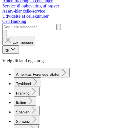
Autentificering af cellelinjer
Service til opbevaring af prøver
Assay-klar celle-service
Udvidelse af cellekulturer
Cell Banking
Luk menuen
DK
Vælg dit land og sprog
Amerikas Forenede Stater
Tyskland
Frankrig
Italien
Spanien
Schweiz