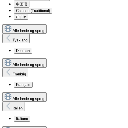
中国语
Chinese (Traditional)
עִברִית
Alle lande og sprog
Tyskland
Deutsch
Alle lande og sprog
Frankrig
Français
Alle lande og sprog
Italien
Italiano