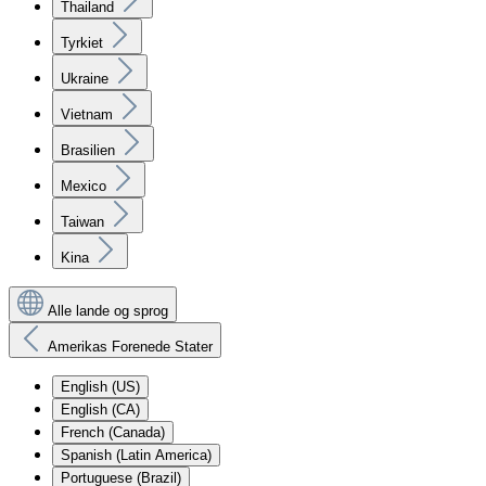
Thailand
Tyrkiet
Ukraine
Vietnam
Brasilien
Mexico
Taiwan
Kina
Alle lande og sprog
Amerikas Forenede Stater
English (US)
English (CA)
French (Canada)
Spanish (Latin America)
Portuguese (Brazil)