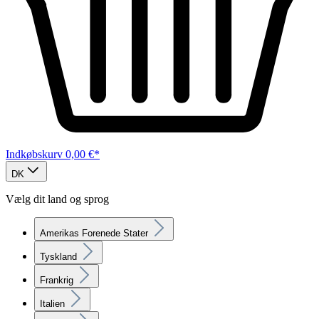
Indkøbskurv
0,00 €*
DK
Vælg dit land og sprog
Amerikas Forenede Stater
Tyskland
Frankrig
Italien