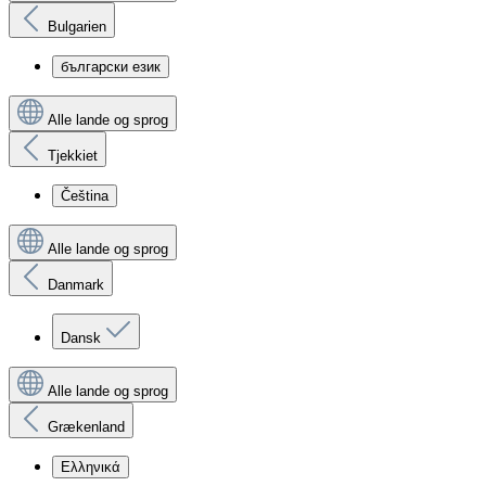
Bulgarien
български език
Alle lande og sprog
Tjekkiet
Čeština
Alle lande og sprog
Danmark
Dansk
Alle lande og sprog
Grækenland
Ελληνικά