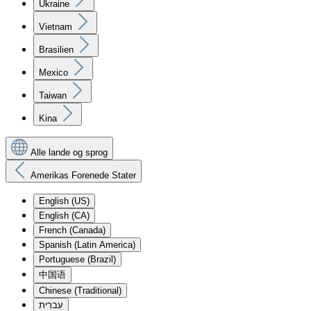
Ukraine
Vietnam
Brasilien
Mexico
Taiwan
Kina
Alle lande og sprog
Amerikas Forenede Stater
English (US)
English (CA)
French (Canada)
Spanish (Latin America)
Portuguese (Brazil)
中国语
Chinese (Traditional)
עִברִית