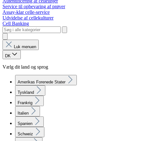
Autentificering af cellelinjer
Service til opbevaring af prøver
Assay-klar celle-service
Udvidelse af cellekulturer
Cell Banking
Luk menuen
DK
Vælg dit land og sprog
Amerikas Forenede Stater
Tyskland
Frankrig
Italien
Spanien
Schweiz