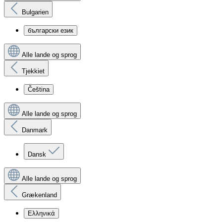
Bulgarien
български език
Alle lande og sprog
Tjekkiet
Čeština
Alle lande og sprog
Danmark
Dansk
Alle lande og sprog
Grækenland
Ελληνικά