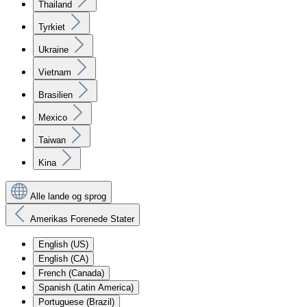
Thailand
Tyrkiet
Ukraine
Vietnam
Brasilien
Mexico
Taiwan
Kina
Alle lande og sprog
Amerikas Forenede Stater
English (US)
English (CA)
French (Canada)
Spanish (Latin America)
Portuguese (Brazil)