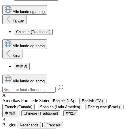
Alle lande og sprog
Taiwan
Chinese (Traditional)
Alle lande og sprog
Kina
中国语
Alle lande og sprog
A
Amerikas Forenede Stater
|
|
English (US)
English (CA)
|
|
|
French (Canada)
Spanish (Latin America)
Portuguese (Brazil)
|
|
中国语
Chinese (Traditional)
עִברִית
B
Belgien
|
Nederlands
Français