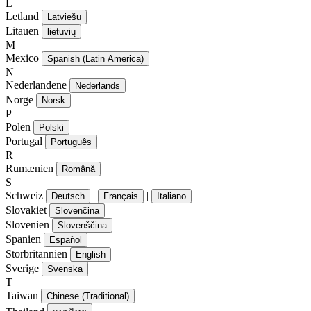
L
Letland
Latviešu
Litauen
lietuvių
M
Mexico
Spanish (Latin America)
N
Nederlandene
Nederlands
Norge
Norsk
P
Polen
Polski
Portugal
Português
R
Rumænien
Română
S
Schweiz
|
|
Deutsch
Français
Italiano
Slovakiet
Slovenčina
Slovenien
Slovenščina
Spanien
Español
Storbritannien
English
Sverige
Svenska
T
Taiwan
Chinese (Traditional)