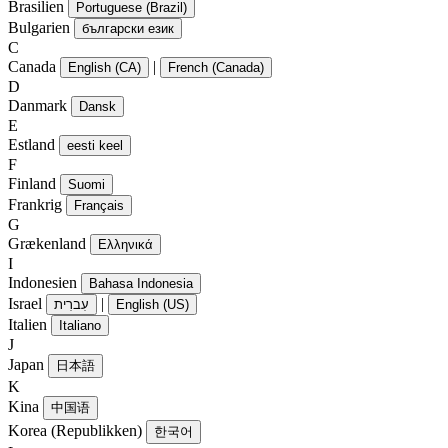
Brasilien
Portuguese (Brazil)
Bulgarien
български език
C
Canada
|
English (CA)
French (Canada)
D
Danmark
Dansk
E
Estland
eesti keel
F
Finland
Suomi
Frankrig
Français
G
Grækenland
Ελληνικά
I
Indonesien
Bahasa Indonesia
Israel
|
עִברִית
English (US)
Italien
Italiano
J
Japan
日本語
K
Kina
中国语
Korea (Republikken)
한국어