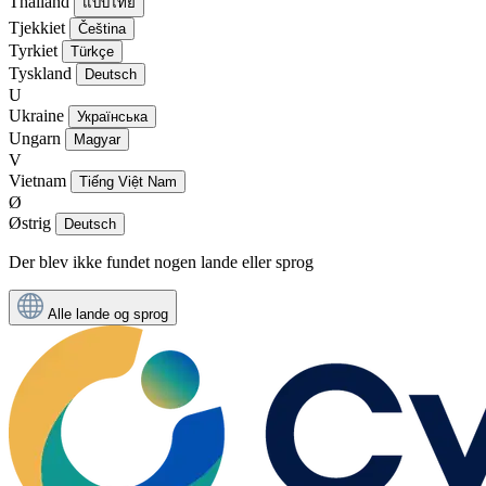
Thailand
แบบไทย
Tjekkiet
Čeština
Tyrkiet
Türkçe
Tyskland
Deutsch
U
Ukraine
Українська
Ungarn
Magyar
V
Vietnam
Tiếng Việt Nam
Ø
Østrig
Deutsch
Der blev ikke fundet nogen lande eller sprog
Alle lande og sprog