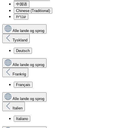
中国语
Chinese (Traditional)
עִברִית
Alle lande og sprog
Tyskland
Deutsch
Alle lande og sprog
Frankrig
Français
Alle lande og sprog
Italien
Italiano