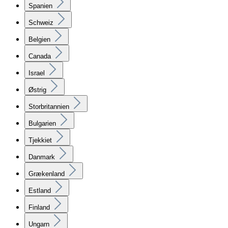
Spanien
Schweiz
Belgien
Canada
Israel
Østrig
Storbritannien
Bulgarien
Tjekkiet
Danmark
Grækenland
Estland
Finland
Ungarn