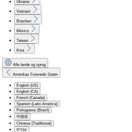
Ukraine
Vietnam
Brasilien
Mexico
Taiwan
Kina
Alle lande og sprog
Amerikas Forenede Stater
English (US)
English (CA)
French (Canada)
Spanish (Latin America)
Portuguese (Brazil)
中国语
Chinese (Traditional)
עִברִית