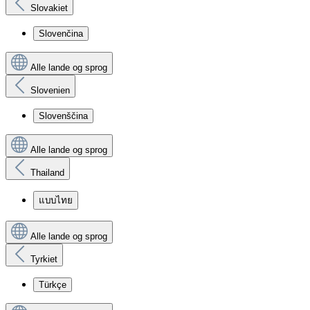
Slovakiet
Slovenčina
Alle lande og sprog
Slovenien
Slovenščina
Alle lande og sprog
Thailand
แบบไทย
Alle lande og sprog
Tyrkiet
Türkçe