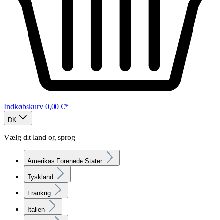
Indkøbskurv
0,00 €*
DK
Vælg dit land og sprog
Amerikas Forenede Stater
Tyskland
Frankrig
Italien