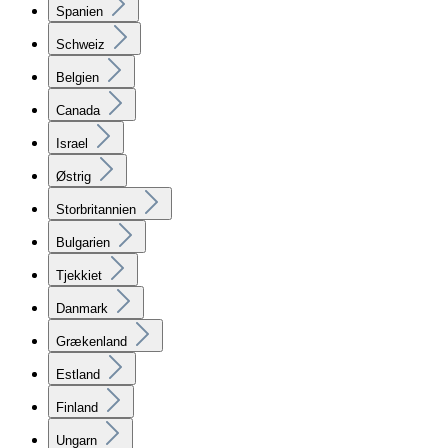
Spanien
Schweiz
Belgien
Canada
Israel
Østrig
Storbritannien
Bulgarien
Tjekkiet
Danmark
Grækenland
Estland
Finland
Ungarn