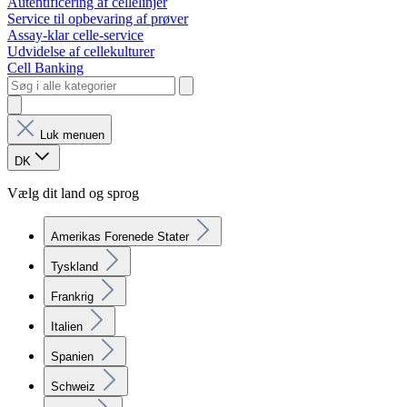
Autentificering af cellelinjer
Service til opbevaring af prøver
Assay-klar celle-service
Udvidelse af cellekulturer
Cell Banking
Luk menuen
DK
Vælg dit land og sprog
Amerikas Forenede Stater
Tyskland
Frankrig
Italien
Spanien
Schweiz