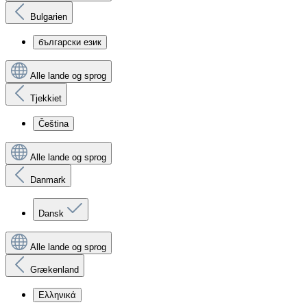
Bulgarien
български език
Alle lande og sprog
Tjekkiet
Čeština
Alle lande og sprog
Danmark
Dansk
Alle lande og sprog
Grækenland
Ελληνικά