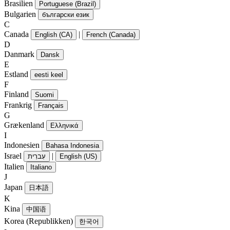
Brasilien
Portuguese (Brazil)
Bulgarien
български език
C
Canada
|
English (CA)
French (Canada)
D
Danmark
Dansk
E
Estland
eesti keel
F
Finland
Suomi
Frankrig
Français
G
Grækenland
Ελληνικά
I
Indonesien
Bahasa Indonesia
Israel
|
עִברִית
English (US)
Italien
Italiano
J
Japan
日本語
K
Kina
中国语
Korea (Republikken)
한국어