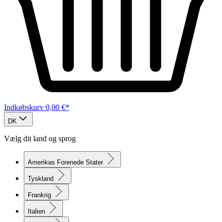
Indkøbskurv
0,00 €*
DK
Vælg dit land og sprog
Amerikas Forenede Stater
Tyskland
Frankrig
Italien