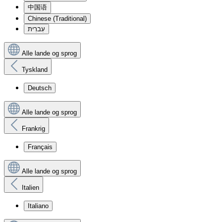
中国语
Chinese (Traditional)
עִברִית
Alle lande og sprog
Tyskland
Deutsch
Alle lande og sprog
Frankrig
Français
Alle lande og sprog
Italien
Italiano