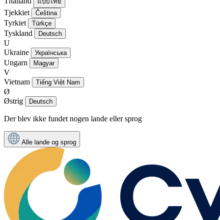
Thailand
แบบไทย
Tjekkiet
Čeština
Tyrkiet
Türkçe
Tyskland
Deutsch
U
Ukraine
Українська
Ungarn
Magyar
V
Vietnam
Tiếng Việt Nam
Ø
Østrig
Deutsch
Der blev ikke fundet nogen lande eller sprog
Alle lande og sprog