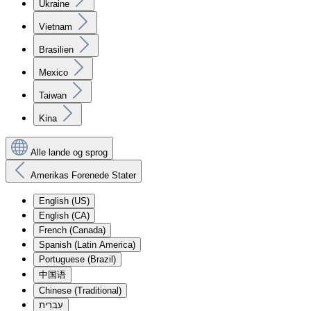
Ukraine
Vietnam
Brasilien
Mexico
Taiwan
Kina
Alle lande og sprog
Amerikas Forenede Stater
English (US)
English (CA)
French (Canada)
Spanish (Latin America)
Portuguese (Brazil)
中国语
Chinese (Traditional)
עִברִית