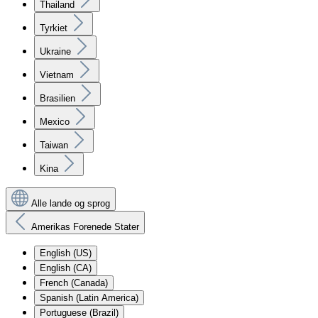
Thailand
Tyrkiet
Ukraine
Vietnam
Brasilien
Mexico
Taiwan
Kina
Alle lande og sprog
Amerikas Forenede Stater
English (US)
English (CA)
French (Canada)
Spanish (Latin America)
Portuguese (Brazil)