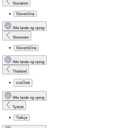
Slovakiet
Slovenčina
Alle lande og sprog
Slovenien
Slovenščina
Alle lande og sprog
Thailand
แบบไทย
Alle lande og sprog
Tyrkiet
Türkçe