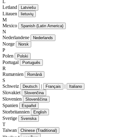
L
Letland
Latviešu
Litauen
lietuvių
M
Mexico
Spanish (Latin America)
N
Nederlandene
Nederlands
Norge
Norsk
P
Polen
Polski
Portugal
Português
R
Rumænien
Română
S
Schweiz
|
|
Deutsch
Français
Italiano
Slovakiet
Slovenčina
Slovenien
Slovenščina
Spanien
Español
Storbritannien
English
Sverige
Svenska
T
Taiwan
Chinese (Traditional)