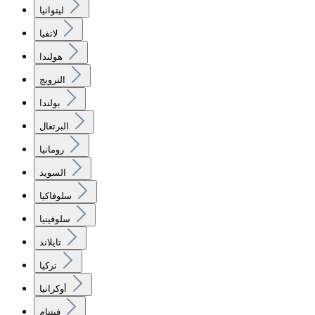
ليتوانيا
لاتفيا
هولندا
النرويج
بولندا
البرتغال
رومانيا
السويد
سلوفاكيا
سلوفينيا
تايلاند
تركيا
أوكرانيا
فيتنام