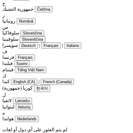
ج
جمهورية التشيك
Čeština
ر
رومانيا
Română
س
سلوفاكيا
Slovenčina
سلوفينيا
Slovenščina
|
|
سويسرا
Deutsch
Français
Italiano
ف
فرنسا
Français
فنلندا
Suomi
فيتنام
Tiếng Việt Nam
ك
|
كندا
English (CA)
French (Canada)
كوريا (جمهورية)
한국어
ل
لاتفيا
Latviešu
ليتوانيا
lietuvių
ه
هولندا
Nederlands
لم يتم العثور على أي دول أو لغات