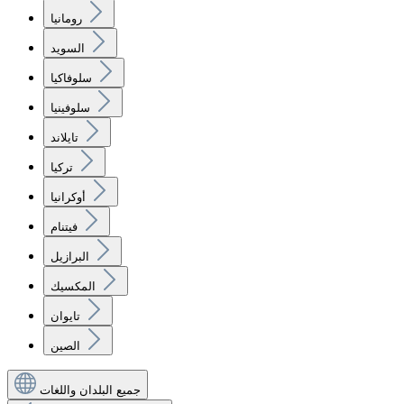
رومانيا
السويد
سلوفاكيا
سلوفينيا
تايلاند
تركيا
أوكرانيا
فيتنام
البرازيل
المكسيك
تايوان
الصين
جميع البلدان واللغات