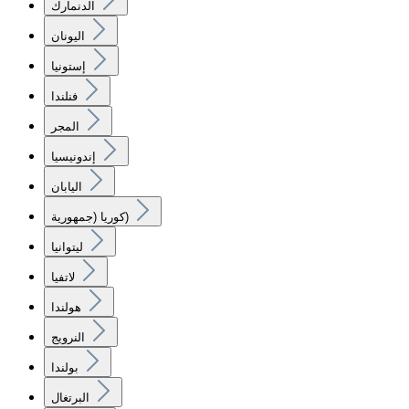
الدنمارك
اليونان
إستونيا
فنلندا
المجر
إندونيسيا
اليابان
كوريا (جمهورية)
ليتوانيا
لاتفيا
هولندا
النرويج
بولندا
البرتغال