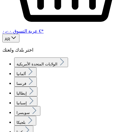
‏٠٫٠٠ €*
عربة التسوق
AR
اختر بلدك ولغتك
الولايات المتحدة الأمريكية
ألمانيا
فرنسا
إيطاليا
إسبانيا
سويسرا
بلجيكا