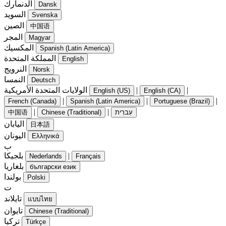
الدنمارك
Dansk
السويد
Svenska
الصين
中国语
المجر
Magyar
المكسيك
Spanish (Latin America)
المملكة المتحدة
English
النرويج
Norsk
النمسا
Deutsch
|
|
الولايات المتحدة الأمريكية
English (US)
English (CA)
|
|
|
French (Canada)
Spanish (Latin America)
Portuguese (Brazil)
|
|
עִברִית
Chinese (Traditional)
中国语
اليابان
日本語
اليونان
Ελληνικά
ب
|
بلجيكا
Nederlands
Français
بلغاريا
български език
بولندا
Polski
ت
تايلاند
แบบไทย
تايوان
Chinese (Traditional)
تركيا
Türkçe