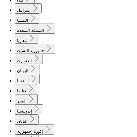
كندا
إسرائيل
النمسا
المملكة المتحدة
بلغاريا
جمهورية التشيك
الدنمارك
اليونان
إستونيا
فنلندا
المجر
إندونيسيا
اليابان
كوريا (جمهورية)