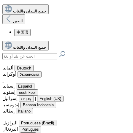
جميع البلدان واللغات
الصين
中国语
جميع البلدان واللغات
أ
ألمانيا
Deutsch
أوكرانيا
Українська
إ
إسبانيا
Español
إستونيا
eesti keel
|
إسرائيل
English (US)
עִברִית
إندونيسيا
Bahasa Indonesia
إيطاليا
Italiano
ا
البرازيل
Portuguese (Brazil)
البرتغال
Português