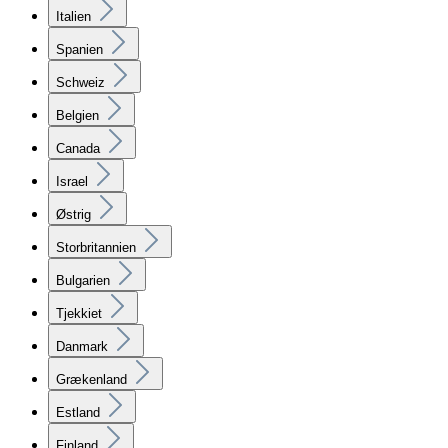
Italien
Spanien
Schweiz
Belgien
Canada
Israel
Østrig
Storbritannien
Bulgarien
Tjekkiet
Danmark
Grækenland
Estland
Finland