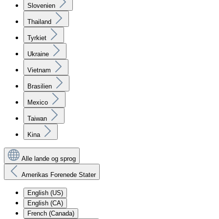
Slovenien
Thailand
Tyrkiet
Ukraine
Vietnam
Brasilien
Mexico
Taiwan
Kina
Alle lande og sprog
Amerikas Forenede Stater
English (US)
English (CA)
French (Canada)