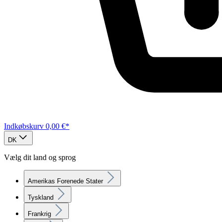
Indkøbskurv
0,00 €*
DK
Vælg dit land og sprog
Amerikas Forenede Stater
Tyskland
Frankrig