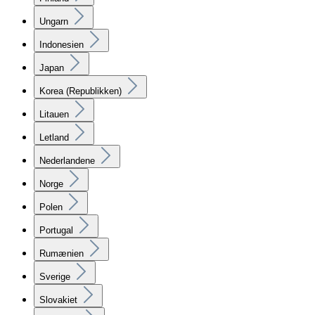
Ungarn
Indonesien
Japan
Korea (Republikken)
Litauen
Letland
Nederlandene
Norge
Polen
Portugal
Rumænien
Sverige
Slovakiet