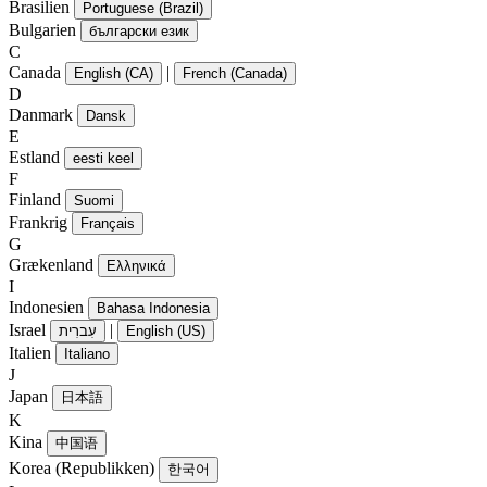
Brasilien
Portuguese (Brazil)
Bulgarien
български език
C
Canada
|
English (CA)
French (Canada)
D
Danmark
Dansk
E
Estland
eesti keel
F
Finland
Suomi
Frankrig
Français
G
Grækenland
Ελληνικά
I
Indonesien
Bahasa Indonesia
Israel
|
עִברִית
English (US)
Italien
Italiano
J
Japan
日本語
K
Kina
中国语
Korea (Republikken)
한국어