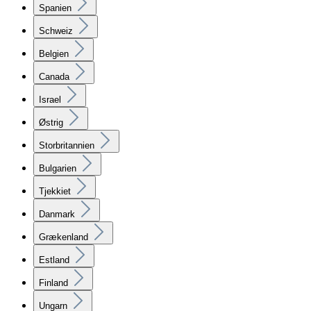
Spanien
Schweiz
Belgien
Canada
Israel
Østrig
Storbritannien
Bulgarien
Tjekkiet
Danmark
Grækenland
Estland
Finland
Ungarn