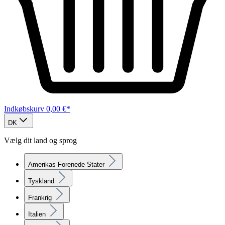
Indkøbskurv
0,00 €*
DK
Vælg dit land og sprog
Amerikas Forenede Stater
Tyskland
Frankrig
Italien