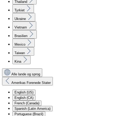
Thailand
Tyrkiet
Ukraine
Vietnam
Brasilien
Mexico
Taiwan
Kina
Alle lande og sprog
Amerikas Forenede Stater
English (US)
English (CA)
French (Canada)
Spanish (Latin America)
Portuguese (Brazil)