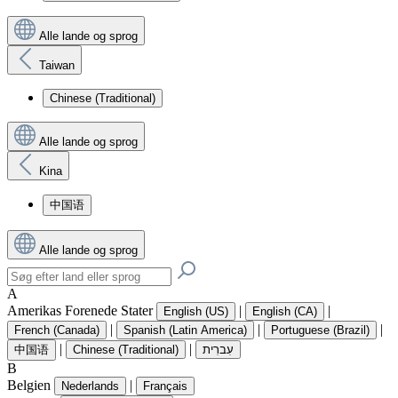
Alle lande og sprog
Taiwan
Chinese (Traditional)
Alle lande og sprog
Kina
中国语
Alle lande og sprog
A
Amerikas Forenede Stater
|
|
English (US)
English (CA)
|
|
|
French (Canada)
Spanish (Latin America)
Portuguese (Brazil)
|
|
中国语
Chinese (Traditional)
עִברִית
B
Belgien
|
Nederlands
Français