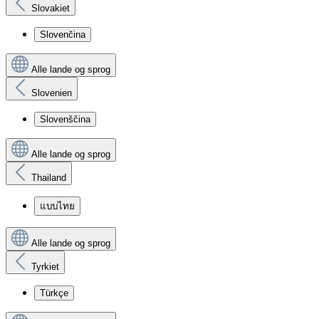
Slovakiet
Slovenčina
Alle lande og sprog
Slovenien
Slovenščina
Alle lande og sprog
Thailand
แบบไทย
Alle lande og sprog
Tyrkiet
Türkçe