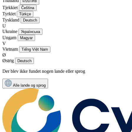
Thailand
แบบไทย
Tjekkiet
Čeština
Tyrkiet
Türkçe
Tyskland
Deutsch
U
Ukraine
Українська
Ungarn
Magyar
V
Vietnam
Tiếng Việt Nam
Ø
Østrig
Deutsch
Der blev ikke fundet nogen lande eller sprog
Alle lande og sprog