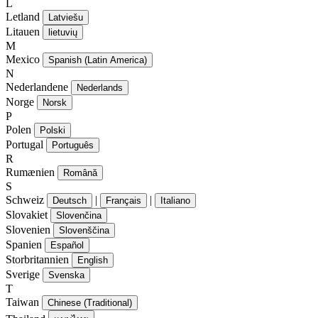
L
Letland
Latviešu
Litauen
lietuvių
M
Mexico
Spanish (Latin America)
N
Nederlandene
Nederlands
Norge
Norsk
P
Polen
Polski
Portugal
Português
R
Rumænien
Română
S
Schweiz
|
|
Deutsch
Français
Italiano
Slovakiet
Slovenčina
Slovenien
Slovenščina
Spanien
Español
Storbritannien
English
Sverige
Svenska
T
Taiwan
Chinese (Traditional)