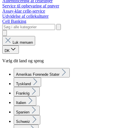
Autentificering af cellelinjer
Service til opbevaring af prøver
Assay-klar celle-service
Udvidelse af cellekulturer
Cell Banking
Luk menuen
DK
Vælg dit land og sprog
Amerikas Forenede Stater
Tyskland
Frankrig
Italien
Spanien
Schweiz