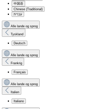
中国语
Chinese (Traditional)
עִברִית
Alle lande og sprog
Tyskland
Deutsch
Alle lande og sprog
Frankrig
Français
Alle lande og sprog
Italien
Italiano