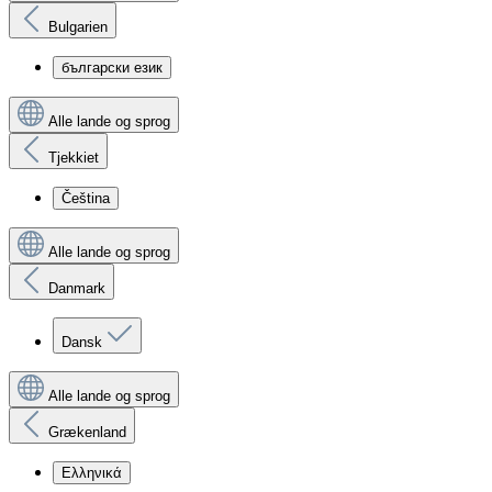
Bulgarien
български език
Alle lande og sprog
Tjekkiet
Čeština
Alle lande og sprog
Danmark
Dansk
Alle lande og sprog
Grækenland
Ελληνικά