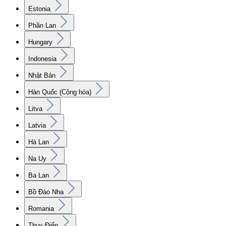
Estonia
Phần Lan
Hungary
Indonesia
Nhật Bản
Hàn Quốc (Cộng hòa)
Litva
Latvia
Hà Lan
Na Uy
Ba Lan
Bồ Đào Nha
Romania
Thụy Điển