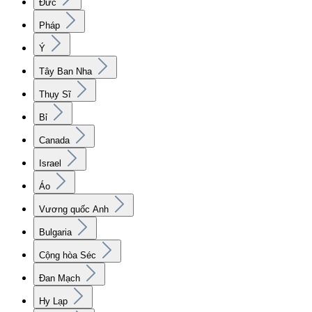
Đức
Pháp
Ý
Tây Ban Nha
Thụy Sĩ
Bỉ
Canada
Israel
Áo
Vương quốc Anh
Bulgaria
Cộng hòa Séc
Đan Mạch
Hy Lạp