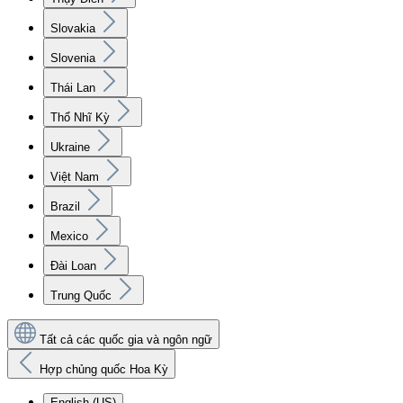
Slovakia
Slovenia
Thái Lan
Thổ Nhĩ Kỳ
Ukraine
Việt Nam
Brazil
Mexico
Đài Loan
Trung Quốc
Tất cả các quốc gia và ngôn ngữ
Hợp chủng quốc Hoa Kỳ
English (US)