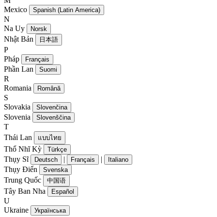
M
Mexico
Spanish (Latin America)
N
Na Uy
Norsk
Nhật Bản
日本語
P
Pháp
Français
Phần Lan
Suomi
R
Romania
Română
S
Slovakia
Slovenčina
Slovenia
Slovenščina
T
Thái Lan
แบบไทย
Thổ Nhĩ Kỳ
Türkçe
Thụy Sĩ
|
|
Deutsch
Français
Italiano
Thụy Điển
Svenska
Trung Quốc
中国语
Tây Ban Nha
Español
U
Ukraine
Українська