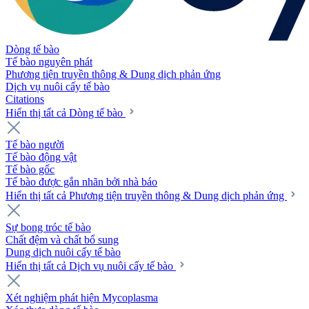
Dòng tế bào
Tế bào nguyên phát
Phương tiện truyền thông & Dung dịch phản ứng
Dịch vụ nuôi cấy tế bào
Citations
Hiển thị tất cả Dòng tế bào
Tế bào người
Tế bào động vật
Tế bào gốc
Tế bào được gắn nhãn bởi nhà báo
Hiển thị tất cả Phương tiện truyền thông & Dung dịch phản ứng
Sự bong tróc tế bào
Chất đệm và chất bổ sung
Dung dịch nuôi cấy tế bào
Hiển thị tất cả Dịch vụ nuôi cấy tế bào
Xét nghiệm phát hiện Mycoplasma