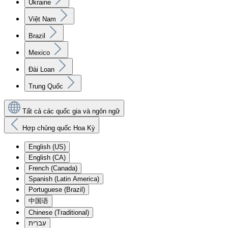
Ukraine
Việt Nam
Brazil
Mexico
Đài Loan
Trung Quốc
Tất cả các quốc gia và ngôn ngữ
Hợp chủng quốc Hoa Kỳ
English (US)
English (CA)
French (Canada)
Spanish (Latin America)
Portuguese (Brazil)
中国语
Chinese (Traditional)
עִברִית