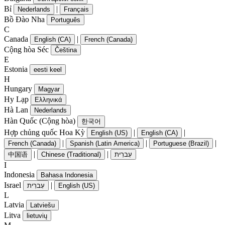
Bỉ
|
Nederlands
Français
Bồ Đào Nha
Português
C
Canada
|
English (CA)
French (Canada)
Cộng hòa Séc
Čeština
E
Estonia
eesti keel
H
Hungary
Magyar
Hy Lạp
Ελληνικά
Hà Lan
Nederlands
Hàn Quốc (Cộng hòa)
한국어
Hợp chủng quốc Hoa Kỳ
|
|
English (US)
English (CA)
|
|
|
French (Canada)
Spanish (Latin America)
Portuguese (Brazil)
|
|
中国语
Chinese (Traditional)
עִברִית
I
Indonesia
Bahasa Indonesia
Israel
|
עִברִית
English (US)
L
Latvia
Latviešu
Litva
lietuvių