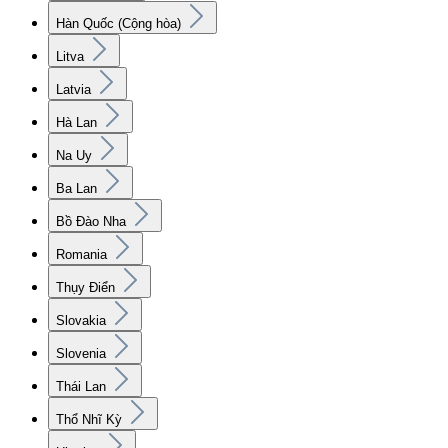
Hàn Quốc (Cộng hòa)
Litva
Latvia
Hà Lan
Na Uy
Ba Lan
Bồ Đào Nha
Romania
Thụy Điển
Slovakia
Slovenia
Thái Lan
Thổ Nhĩ Kỳ