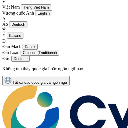
V
Việt Nam
Tiếng Việt Nam
Vương quốc Anh
English
Á
Áo
Deutsch
Ý
Ý
Italiano
Đ
Đan Mạch
Dansk
Đài Loan
Chinese (Traditional)
Đức
Deutsch
Không tìm thấy quốc gia hoặc ngôn ngữ nào
Tất cả các quốc gia và ngôn ngữ