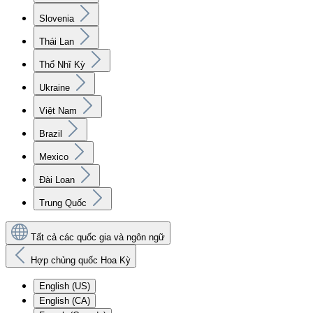
Slovenia
Thái Lan
Thổ Nhĩ Kỳ
Ukraine
Việt Nam
Brazil
Mexico
Đài Loan
Trung Quốc
Tất cả các quốc gia và ngôn ngữ
Hợp chủng quốc Hoa Kỳ
English (US)
English (CA)