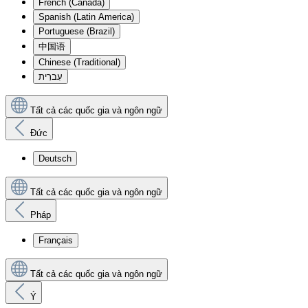
French (Canada)
Spanish (Latin America)
Portuguese (Brazil)
中国语
Chinese (Traditional)
עִברִית
Tất cả các quốc gia và ngôn ngữ
Đức
Deutsch
Tất cả các quốc gia và ngôn ngữ
Pháp
Français
Tất cả các quốc gia và ngôn ngữ
Ý