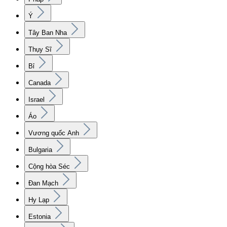
Ý
Tây Ban Nha
Thụy Sĩ
Bỉ
Canada
Israel
Áo
Vương quốc Anh
Bulgaria
Cộng hòa Séc
Đan Mạch
Hy Lạp
Estonia