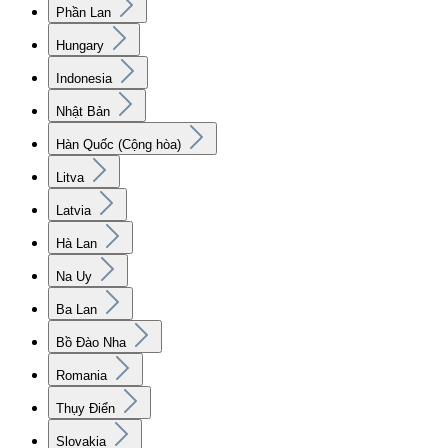
Phần Lan
Hungary
Indonesia
Nhật Bản
Hàn Quốc (Cộng hòa)
Litva
Latvia
Hà Lan
Na Uy
Ba Lan
Bồ Đào Nha
Romania
Thụy Điển
Slovakia