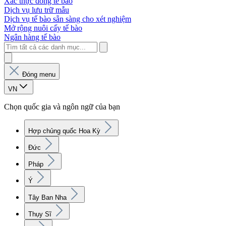
Xác thực dòng tế bào
Dịch vụ lưu trữ mẫu
Dịch vụ tế bào sẵn sàng cho xét nghiệm
Mở rộng nuôi cấy tế bào
Ngân hàng tế bào
Đóng menu
VN
Chọn quốc gia và ngôn ngữ của bạn
Hợp chủng quốc Hoa Kỳ
Đức
Pháp
Ý
Tây Ban Nha
Thụy Sĩ