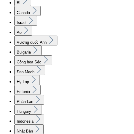
Bỉ
Canada
Israel
Áo
Vương quốc Anh
Bulgaria
Cộng hòa Séc
Đan Mạch
Hy Lạp
Estonia
Phần Lan
Hungary
Indonesia
Nhật Bản