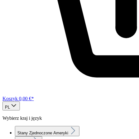
Koszyk
0,00 €*
PL
Wybierz kraj i język
Stany Zjednoczone Ameryki