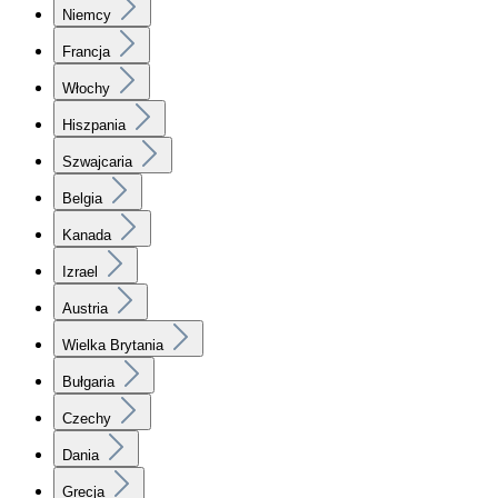
Niemcy
Francja
Włochy
Hiszpania
Szwajcaria
Belgia
Kanada
Izrael
Austria
Wielka Brytania
Bułgaria
Czechy
Dania
Grecja