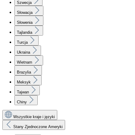
Szwecja
Słowacja
Słowenia
Tajlandia
Turcja
Ukraina
Wietnam
Brazylia
Meksyk
Tajwan
Chiny
Wszystkie kraje i języki
Stany Zjednoczone Ameryki