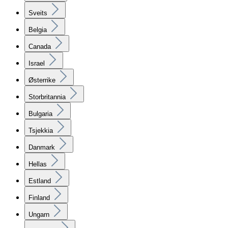
Sveits
Belgia
Canada
Israel
Østerrike
Storbritannia
Bulgaria
Tsjekkia
Danmark
Hellas
Estland
Finland
Ungarn