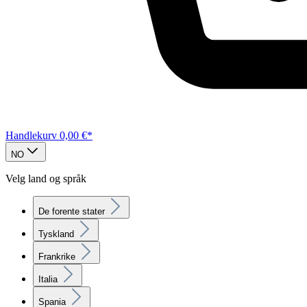
Handlekurv
0,00 €*
NO
Velg land og språk
De forente stater
Tyskland
Frankrike
Italia
Spania