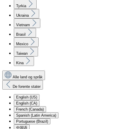
Tyrkia
Ukraina
Vietnam
Brasil
Mexico
Taiwan
Kina
Alle land og språk
De forente stater
English (US)
English (CA)
French (Canada)
Spanish (Latin America)
Portuguese (Brazil)
中国语