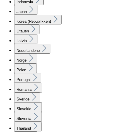
Indonesia
Japan
Korea (Republikken)
Litauen
Latvia
Nederlandene
Norge
Polen
Portugal
Romania
Sverige
Slovakia
Slovenia
Thailand