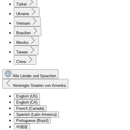
Türkei
Ukraine
Vietnam
Brasilien
Mexiko
Taiwan
China
Alle Länder und Sprachen
Vereinigte Staaten von Amerika
English (US)
English (CA)
French (Canada)
Spanish (Latin America)
Portuguese (Brazil)
中国语