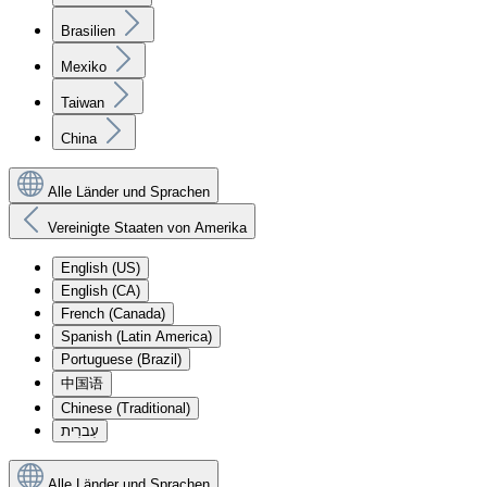
Brasilien
Mexiko
Taiwan
China
Alle Länder und Sprachen
Vereinigte Staaten von Amerika
English (US)
English (CA)
French (Canada)
Spanish (Latin America)
Portuguese (Brazil)
中国语
Chinese (Traditional)
עִברִית
Alle Länder und Sprachen