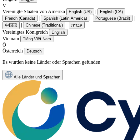
V
Vereinigte Staaten von Amerika
|
|
English (US)
English (CA)
|
|
|
French (Canada)
Spanish (Latin America)
Portuguese (Brazil)
|
|
中国语
Chinese (Traditional)
עִברִית
Vereinigtes Königreich
English
Vietnam
Tiếng Việt Nam
Ö
Österreich
Deutsch
Es wurden keine Länder oder Sprachen gefunden
Alle Länder und Sprachen