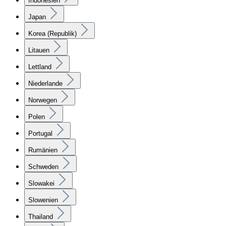
Indonesien
Japan
Korea (Republik)
Litauen
Lettland
Niederlande
Norwegen
Polen
Portugal
Rumänien
Schweden
Slowakei
Slowenien
Thailand