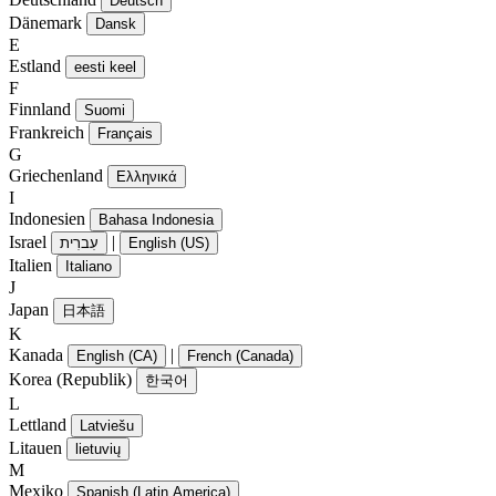
Deutsch
Dänemark
Dansk
E
Estland
eesti keel
F
Finnland
Suomi
Frankreich
Français
G
Griechenland
Ελληνικά
I
Indonesien
Bahasa Indonesia
Israel
|
עִברִית
English (US)
Italien
Italiano
J
Japan
日本語
K
Kanada
|
English (CA)
French (Canada)
Korea (Republik)
한국어
L
Lettland
Latviešu
Litauen
lietuvių
M
Mexiko
Spanish (Latin America)