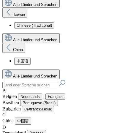
Alle Länder und Sprachen
Taiwan
Chinese (Traditional)
Alle Länder und Sprachen
China
中国语
Alle Länder und Sprachen
B
Belgien
|
Nederlands
Français
Brasilien
Portuguese (Brazil)
Bulgarien
български език
C
China
中国语
D
Deutschland