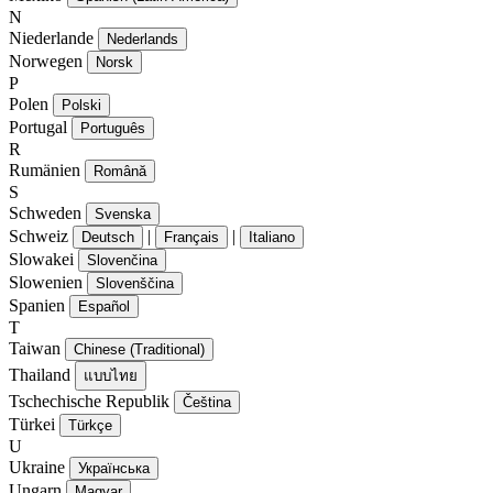
N
Niederlande
Nederlands
Norwegen
Norsk
P
Polen
Polski
Portugal
Português
R
Rumänien
Română
S
Schweden
Svenska
Schweiz
|
|
Deutsch
Français
Italiano
Slowakei
Slovenčina
Slowenien
Slovenščina
Spanien
Español
T
Taiwan
Chinese (Traditional)
Thailand
แบบไทย
Tschechische Republik
Čeština
Türkei
Türkçe
U
Ukraine
Українська
Ungarn
Magyar