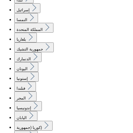
كندا
إسرائيل
النمسا
المملكة المتحدة
بلغاريا
جمهورية التشيك
الدنمارك
اليونان
إستونيا
فنلندا
المجر
إندونيسيا
اليابان
كوريا (جمهورية)