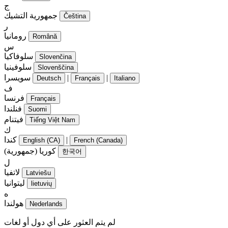
ج
جمهورية التشيك
Čeština
ر
رومانيا
Română
س
سلوفاكيا
Slovenčina
سلوفينيا
Slovenščina
|
|
سويسرا
Deutsch
Français
Italiano
ف
فرنسا
Français
فنلندا
Suomi
فيتنام
Tiếng Việt Nam
ك
|
كندا
English (CA)
French (Canada)
كوريا (جمهورية)
한국어
ل
لاتفيا
Latviešu
ليتوانيا
lietuvių
ه
هولندا
Nederlands
لم يتم العثور على أي دول أو لغات