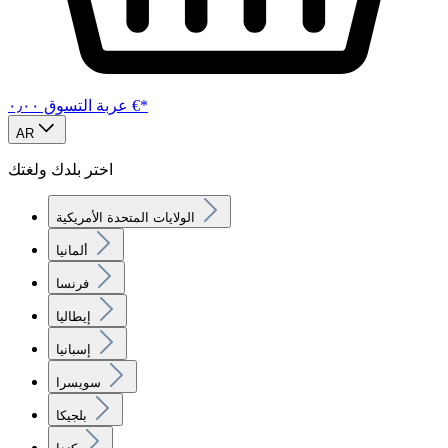
‏٠٫٠٠ €*
عربة التسوق
AR
اختر بلدك ولغتك
الولايات المتحدة الأمريكية
ألمانيا
فرنسا
إيطاليا
إسبانيا
سويسرا
بلجيكا