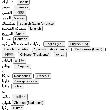
الدنمارك
Dansk
السويد
Svenska
الصين
中国语
المجر
Magyar
المكسيك
Spanish (Latin America)
المملكة المتحدة
English
النرويج
Norsk
النمسا
Deutsch
|
|
الولايات المتحدة الأمريكية
English (US)
English (CA)
|
|
|
French (Canada)
Spanish (Latin America)
Portuguese (Brazil)
|
|
עִברִית
Chinese (Traditional)
中国语
اليابان
日本語
اليونان
Ελληνικά
ب
|
بلجيكا
Nederlands
Français
بلغاريا
български език
بولندا
Polski
ت
تايلاند
แบบไทย
تايوان
Chinese (Traditional)
تركيا
Türkçe