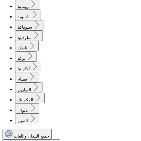
رومانيا
السويد
سلوفاكيا
سلوفينيا
تايلاند
تركيا
أوكرانيا
فيتنام
البرازيل
المكسيك
تايوان
الصين
جميع البلدان واللغات