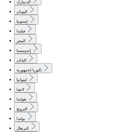
الدنمارك
اليونان
إستونيا
فنلندا
المجر
إندونيسيا
اليابان
كوريا (جمهورية)
ليتوانيا
لاتفيا
هولندا
النرويج
بولندا
البرتغال