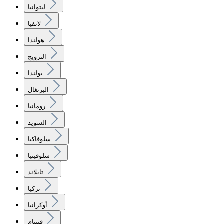
ليتوانيا
لاتفيا
هولندا
النرويج
بولندا
البرتغال
رومانيا
السويد
سلوفاكيا
سلوفينيا
تايلاند
تركيا
أوكرانيا
فيتنام