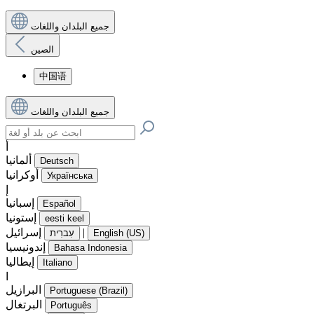
جميع البلدان واللغات
الصين
中国语
جميع البلدان واللغات
أ
ألمانيا
Deutsch
أوكرانيا
Українська
إ
إسبانيا
Español
إستونيا
eesti keel
|
إسرائيل
English (US)
עִברִית
إندونيسيا
Bahasa Indonesia
إيطاليا
Italiano
ا
البرازيل
Portuguese (Brazil)
البرتغال
Português