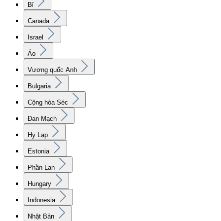
Bỉ
Canada
Israel
Áo
Vương quốc Anh
Bulgaria
Cộng hòa Séc
Đan Mạch
Hy Lạp
Estonia
Phần Lan
Hungary
Indonesia
Nhật Bản