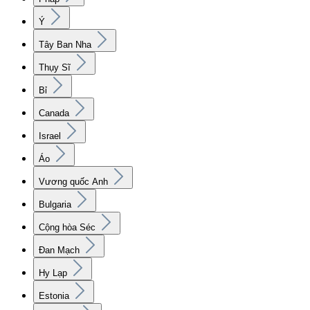
Ý
Tây Ban Nha
Thụy Sĩ
Bỉ
Canada
Israel
Áo
Vương quốc Anh
Bulgaria
Cộng hòa Séc
Đan Mạch
Hy Lạp
Estonia