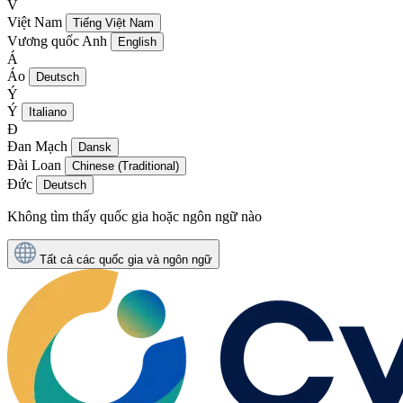
V
Việt Nam
Tiếng Việt Nam
Vương quốc Anh
English
Á
Áo
Deutsch
Ý
Ý
Italiano
Đ
Đan Mạch
Dansk
Đài Loan
Chinese (Traditional)
Đức
Deutsch
Không tìm thấy quốc gia hoặc ngôn ngữ nào
Tất cả các quốc gia và ngôn ngữ