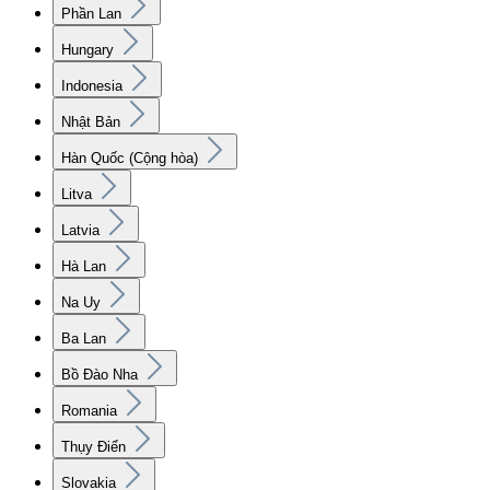
Phần Lan
Hungary
Indonesia
Nhật Bản
Hàn Quốc (Cộng hòa)
Litva
Latvia
Hà Lan
Na Uy
Ba Lan
Bồ Đào Nha
Romania
Thụy Điển
Slovakia