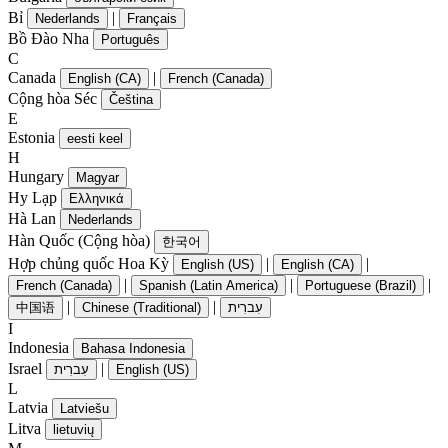
Bỉ
|
Nederlands
Français
Bồ Đào Nha
Português
C
Canada
|
English (CA)
French (Canada)
Cộng hòa Séc
Čeština
E
Estonia
eesti keel
H
Hungary
Magyar
Hy Lạp
Ελληνικά
Hà Lan
Nederlands
Hàn Quốc (Cộng hòa)
한국어
Hợp chủng quốc Hoa Kỳ
|
|
English (US)
English (CA)
|
|
|
French (Canada)
Spanish (Latin America)
Portuguese (Brazil)
|
|
中国语
Chinese (Traditional)
עִברִית
I
Indonesia
Bahasa Indonesia
Israel
|
עִברִית
English (US)
L
Latvia
Latviešu
Litva
lietuvių