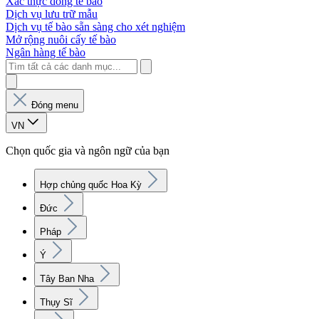
Xác thực dòng tế bào
Dịch vụ lưu trữ mẫu
Dịch vụ tế bào sẵn sàng cho xét nghiệm
Mở rộng nuôi cấy tế bào
Ngân hàng tế bào
Đóng menu
VN
Chọn quốc gia và ngôn ngữ của bạn
Hợp chủng quốc Hoa Kỳ
Đức
Pháp
Ý
Tây Ban Nha
Thụy Sĩ