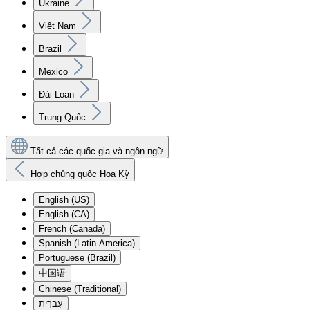
Ukraine
Việt Nam
Brazil
Mexico
Đài Loan
Trung Quốc
Tất cả các quốc gia và ngôn ngữ
Hợp chủng quốc Hoa Kỳ
English (US)
English (CA)
French (Canada)
Spanish (Latin America)
Portuguese (Brazil)
中国语
Chinese (Traditional)
עִברִית