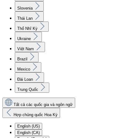
Slovenia
Thái Lan
Thổ Nhĩ Kỳ
Ukraine
Việt Nam
Brazil
Mexico
Đài Loan
Trung Quốc
Tất cả các quốc gia và ngôn ngữ
Hợp chủng quốc Hoa Kỳ
English (US)
English (CA)