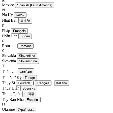
M
Mexico
Spanish (Latin America)
N
Na Uy
Norsk
Nhật Bản
日本語
P
Pháp
Français
Phần Lan
Suomi
R
Romania
Română
S
Slovakia
Slovenčina
Slovenia
Slovenščina
T
Thái Lan
แบบไทย
Thổ Nhĩ Kỳ
Türkçe
Thụy Sĩ
|
|
Deutsch
Français
Italiano
Thụy Điển
Svenska
Trung Quốc
中国语
Tây Ban Nha
Español
U
Ukraine
Українська