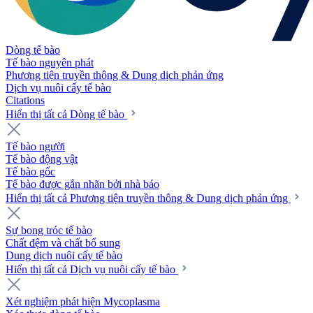
Dòng tế bào
Tế bào nguyên phát
Phương tiện truyền thông & Dung dịch phản ứng
Dịch vụ nuôi cấy tế bào
Citations
Hiển thị tất cả Dòng tế bào
Tế bào người
Tế bào động vật
Tế bào gốc
Tế bào được gắn nhãn bởi nhà báo
Hiển thị tất cả Phương tiện truyền thông & Dung dịch phản ứng
Sự bong tróc tế bào
Chất đệm và chất bổ sung
Dung dịch nuôi cấy tế bào
Hiển thị tất cả Dịch vụ nuôi cấy tế bào
Xét nghiệm phát hiện Mycoplasma