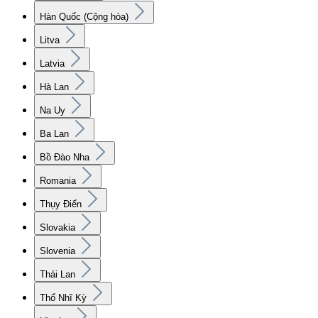
Hàn Quốc (Cộng hòa)
Litva
Latvia
Hà Lan
Na Uy
Ba Lan
Bồ Đào Nha
Romania
Thụy Điển
Slovakia
Slovenia
Thái Lan
Thổ Nhĩ Kỳ