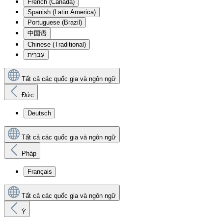
French (Canada)
Spanish (Latin America)
Portuguese (Brazil)
中国语
Chinese (Traditional)
עִברִית
Tất cả các quốc gia và ngôn ngữ
Đức
Deutsch
Tất cả các quốc gia và ngôn ngữ
Pháp
Français
Tất cả các quốc gia và ngôn ngữ
Ý