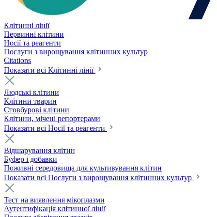
Клітинні лінії
Первинні клітини
Носії та реагенти
Послуги з вирощування клітинних культур
Citations
Показати всі Клітинні лінії
Людські клітини
Клітини тварин
Стовбурові клітини
Клітини, мічені репортерами
Показати всі Носії та реагенти
Відшарування клітин
Буфер і добавки
Поживні середовища для культивування клітин
Показати всі Послуги з вирощування клітинних культур
Тест на виявлення мікоплазми
Аутентифікація клітинної лінії