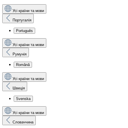
Усі країни та мови
Португалія
Português
Усі країни та мови
Румунія
Română
Усі країни та мови
Швеція
Svenska
Усі країни та мови
Словаччина