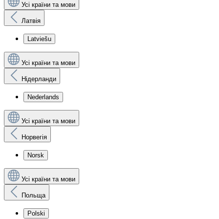
Усі країни та мови
Латвія
Latviešu
Усі країни та мови
Нідерланди
Nederlands
Усі країни та мови
Норвегія
Norsk
Усі країни та мови
Польща
Polski