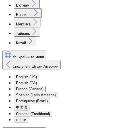
В'єтнам
Бразилія
Мексика
Тайвань
Китай
Усі країни та мови
Сполучені Штати Америки
English (US)
English (CA)
French (Canada)
Spanish (Latin America)
Portuguese (Brazil)
中国语
Chinese (Traditional)
עִברִית