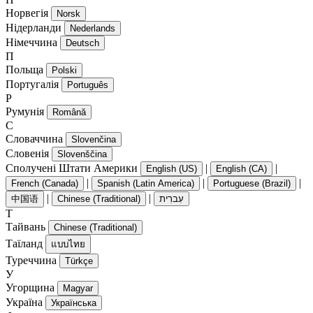
Норвегія
Norsk
Нідерланди
Nederlands
Німеччина
Deutsch
П
Польща
Polski
Португалія
Português
Р
Румунія
Română
С
Словаччина
Slovenčina
Словенія
Slovenščina
Сполучені Штати Америки
|
|
English (US)
English (CA)
|
|
|
French (Canada)
Spanish (Latin America)
Portuguese (Brazil)
|
|
中国语
Chinese (Traditional)
עִברִית
Т
Тайвань
Chinese (Traditional)
Таїланд
แบบไทย
Туреччина
Türkçe
У
Угорщина
Magyar
Україна
Українська