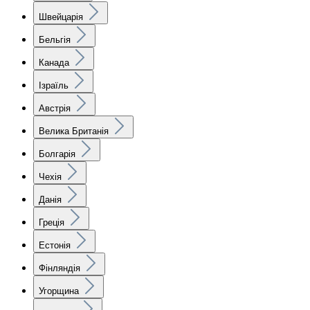
Швейцарія
Бельгія
Канада
Ізраїль
Австрія
Велика Британія
Болгарія
Чехія
Данія
Греція
Естонія
Фінляндія
Угорщина