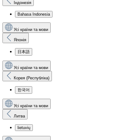
Індонезія
Bahasa Indonesia
Усі країни та мови
Японія
日本語
Усі країни та мови
Корея (Республіка)
한국어
Усі країни та мови
Литва
lietuvių