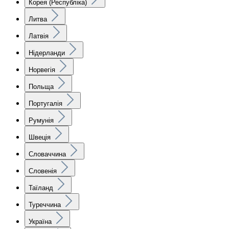
Корея (Республіка)
Литва
Латвія
Нідерланди
Норвегія
Польща
Португалія
Румунія
Швеція
Словаччина
Словенія
Таїланд
Туреччина
Україна