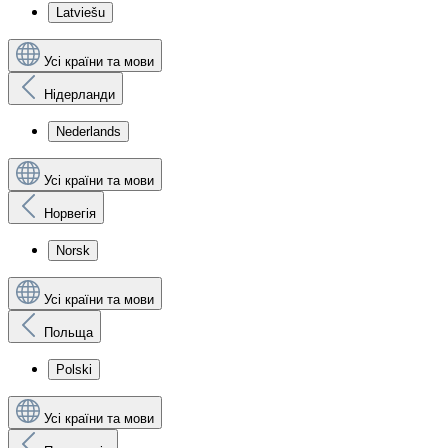
Latviešu
Усі країни та мови
Нідерланди
Nederlands
Усі країни та мови
Норвегія
Norsk
Усі країни та мови
Польща
Polski
Усі країни та мови