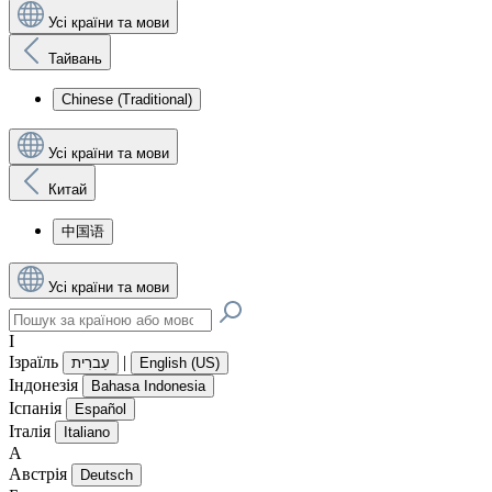
Усі країни та мови
Тайвань
Chinese (Traditional)
Усі країни та мови
Китай
中国语
Усі країни та мови
І
Ізраїль
|
עִברִית
English (US)
Індонезія
Bahasa Indonesia
Іспанія
Español
Італія
Italiano
А
Австрія
Deutsch