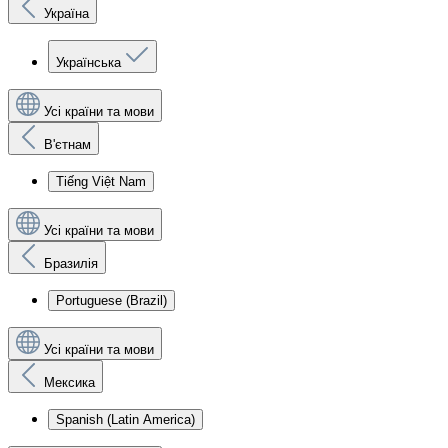
Україна
Українська
Усі країни та мови
В'єтнам
Tiếng Việt Nam
Усі країни та мови
Бразилія
Portuguese (Brazil)
Усі країни та мови
Мексика
Spanish (Latin America)