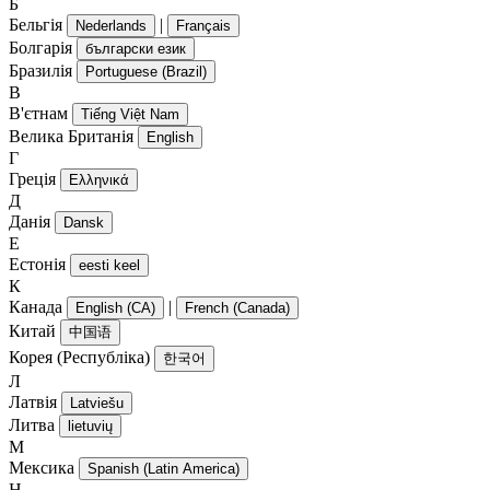
Б
Бельгія
|
Nederlands
Français
Болгарія
български език
Бразилія
Portuguese (Brazil)
В
В'єтнам
Tiếng Việt Nam
Велика Британія
English
Г
Греція
Ελληνικά
Д
Данія
Dansk
Е
Естонія
eesti keel
К
Канада
|
English (CA)
French (Canada)
Китай
中国语
Корея (Республіка)
한국어
Л
Латвія
Latviešu
Литва
lietuvių
М
Мексика
Spanish (Latin America)
Н