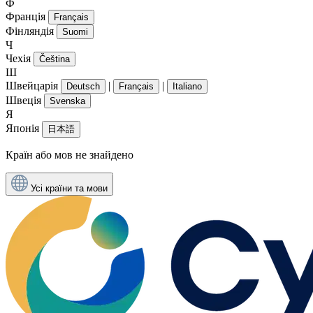
Ф
Франція
Français
Фінляндія
Suomi
Ч
Чехія
Čeština
Ш
Швейцарія
|
|
Deutsch
Français
Italiano
Швеція
Svenska
Я
Японія
日本語
Країн або мов не знайдено
Усі країни та мови