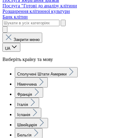
Послуга зберігання зразків
Послуга "Готові до аналізу клітини
Розширення клітинної культури
Банк клітин
Закрити меню
UA
Виберіть країну та мову
Сполучені Штати Америки
Німеччина
Франція
Італія
Іспанія
Швейцарія
Бельгія