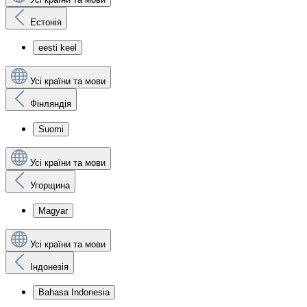
Естонія
eesti keel
Усі країни та мови
Фінляндія
Suomi
Усі країни та мови
Угорщина
Magyar
Усі країни та мови
Індонезія
Bahasa Indonesia