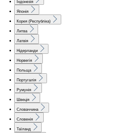
Індонезія
Японія
Корея (Республіка)
Литва
Латвія
Нідерланди
Норвегія
Польща
Португалія
Румунія
Швеція
Словаччина
Словенія
Таїланд