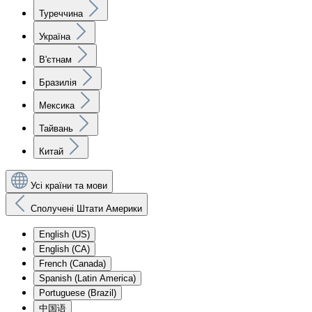
Туреччина
Україна
В'єтнам
Бразилія
Мексика
Тайвань
Китай
Усі країни та мови
Сполучені Штати Америки
English (US)
English (CA)
French (Canada)
Spanish (Latin America)
Portuguese (Brazil)
中国语