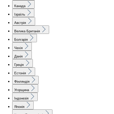
Канада
Ізраїль
Австрія
Велика Британія
Болгарія
Чехія
Данія
Греція
Естонія
Фінляндія
Угорщина
Індонезія
Японія