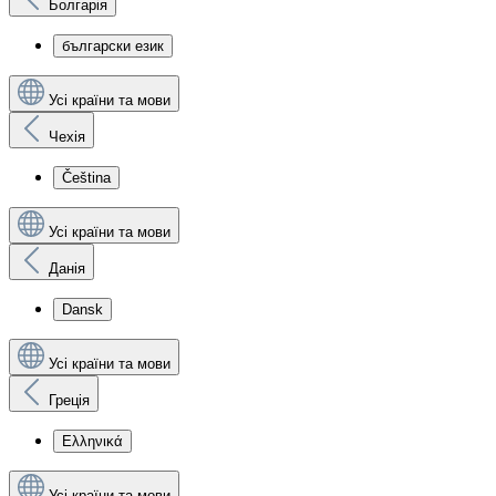
Болгарія
български език
Усі країни та мови
Чехія
Čeština
Усі країни та мови
Данія
Dansk
Усі країни та мови
Греція
Ελληνικά
Усі країни та мови