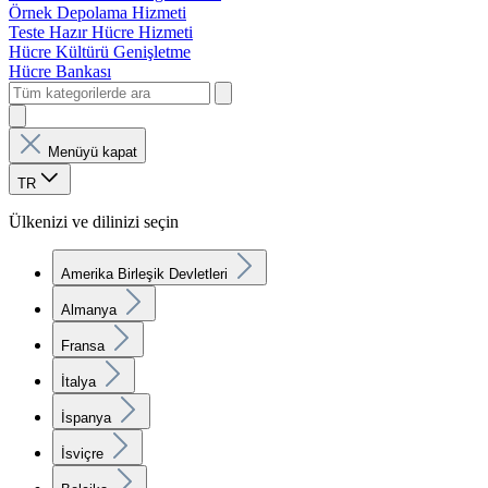
Örnek Depolama Hizmeti
Teste Hazır Hücre Hizmeti
Hücre Kültürü Genişletme
Hücre Bankası
Menüyü kapat
TR
Ülkenizi ve dilinizi seçin
Amerika Birleşik Devletleri
Almanya
Fransa
İtalya
İspanya
İsviçre