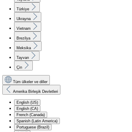
Türkiye
Ukrayna
Vietnam
Brezilya
Meksika
Tayvan
Çin
Tüm ülkeler ve diller
Amerika Birleşik Devletleri
English (US)
English (CA)
French (Canada)
Spanish (Latin America)
Portuguese (Brazil)