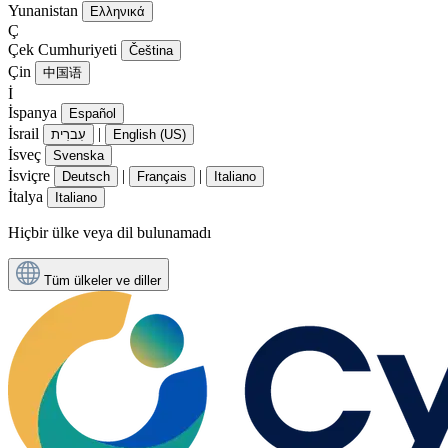
Yunanistan
Ελληνικά
Ç
Çek Cumhuriyeti
Čeština
Çin
中国语
İ
İspanya
Español
İsrail
|
עִברִית
English (US)
İsveç
Svenska
İsviçre
|
|
Deutsch
Français
Italiano
İtalya
Italiano
Hiçbir ülke veya dil bulunamadı
Tüm ülkeler ve diller