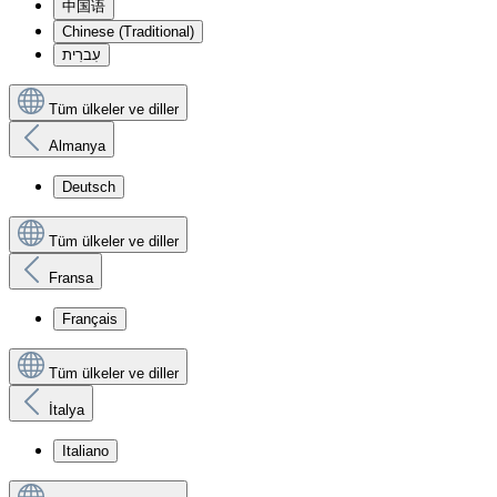
中国语
Chinese (Traditional)
עִברִית
Tüm ülkeler ve diller
Almanya
Deutsch
Tüm ülkeler ve diller
Fransa
Français
Tüm ülkeler ve diller
İtalya
Italiano