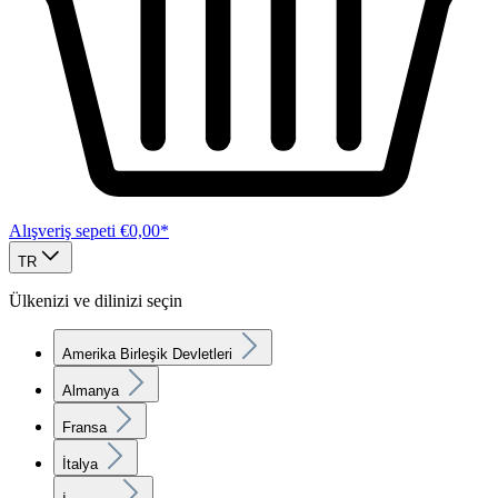
Alışveriş sepeti
€0,00*
TR
Ülkenizi ve dilinizi seçin
Amerika Birleşik Devletleri
Almanya
Fransa
İtalya