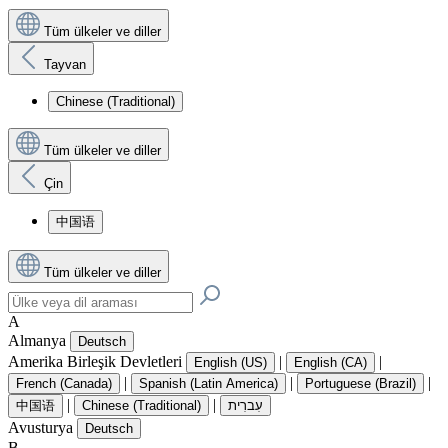
Tüm ülkeler ve diller
Tayvan
Chinese (Traditional)
Tüm ülkeler ve diller
Çin
中国语
Tüm ülkeler ve diller
A
Almanya
Deutsch
Amerika Birleşik Devletleri
|
|
English (US)
English (CA)
|
|
|
French (Canada)
Spanish (Latin America)
Portuguese (Brazil)
|
|
中国语
Chinese (Traditional)
עִברִית
Avusturya
Deutsch
B