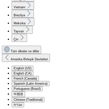
Vietnam
Brezilya
Meksika
Tayvan
Çin
Tüm ülkeler ve diller
Amerika Birleşik Devletleri
English (US)
English (CA)
French (Canada)
Spanish (Latin America)
Portuguese (Brazil)
中国语
Chinese (Traditional)
עִברִית