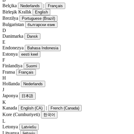
Belçika
|
Nederlands
Français
Birleşik Krallık
English
Brezilya
Portuguese (Brazil)
Bulgaristan
български език
D
Danimarka
Dansk
E
Endonezya
Bahasa Indonesia
Estonya
eesti keel
F
Finlandiya
Suomi
Fransa
Français
H
Hollanda
Nederlands
J
Japonya
日本語
K
Kanada
|
English (CA)
French (Canada)
Kore (Cumhuriyeti)
한국어
L
Letonya
Latviešu
Litvanya
lietuvių