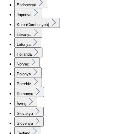
Endonezya
Japonya
Kore (Cumhuriyeti)
Litvanya
Letonya
Hollanda
Norveç
Polonya
Portekiz
Romanya
İsveç
Slovakya
Slovenya
Tayland