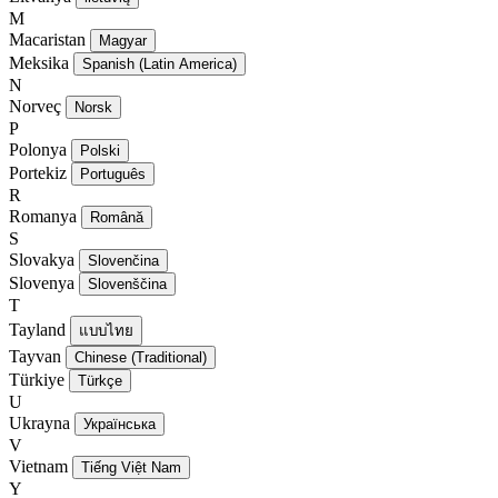
M
Macaristan
Magyar
Meksika
Spanish (Latin America)
N
Norveç
Norsk
P
Polonya
Polski
Portekiz
Português
R
Romanya
Română
S
Slovakya
Slovenčina
Slovenya
Slovenščina
T
Tayland
แบบไทย
Tayvan
Chinese (Traditional)
Türkiye
Türkçe
U
Ukrayna
Українська
V
Vietnam
Tiếng Việt Nam
Y