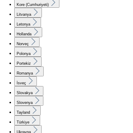
Kore (Cumhuriyeti)
Litvanya
Letonya
Hollanda
Norveç
Polonya
Portekiz
Romanya
İsveç
Slovakya
Slovenya
Tayland
Türkiye
Ukrayna