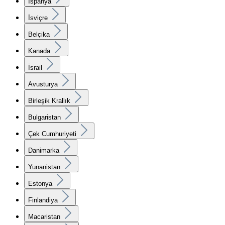
İspanya
İsviçre
Belçika
Kanada
İsrail
Avusturya
Birleşik Krallık
Bulgaristan
Çek Cumhuriyeti
Danimarka
Yunanistan
Estonya
Finlandiya
Macaristan