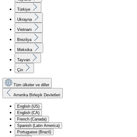
Türkiye
Ukrayna
Vietnam
Brezilya
Meksika
Tayvan
Çin
Tüm ülkeler ve diller
Amerika Birleşik Devletleri
English (US)
English (CA)
French (Canada)
Spanish (Latin America)
Portuguese (Brazil)