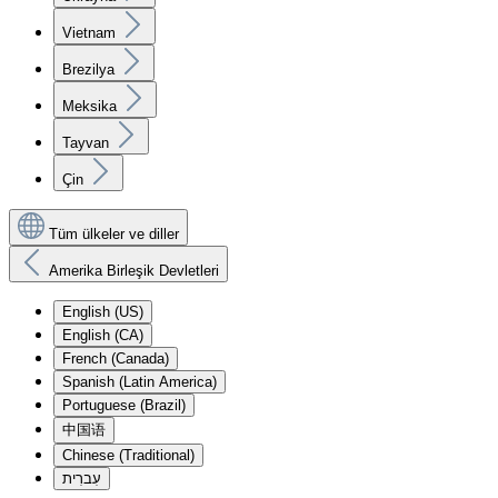
Vietnam
Brezilya
Meksika
Tayvan
Çin
Tüm ülkeler ve diller
Amerika Birleşik Devletleri
English (US)
English (CA)
French (Canada)
Spanish (Latin America)
Portuguese (Brazil)
中国语
Chinese (Traditional)
עִברִית