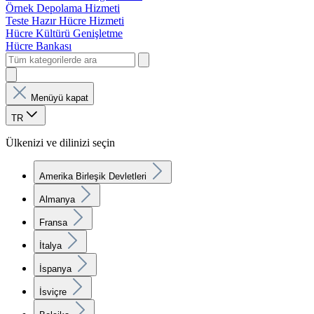
Örnek Depolama Hizmeti
Teste Hazır Hücre Hizmeti
Hücre Kültürü Genişletme
Hücre Bankası
Menüyü kapat
TR
Ülkenizi ve dilinizi seçin
Amerika Birleşik Devletleri
Almanya
Fransa
İtalya
İspanya
İsviçre