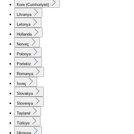
Kore (Cumhuriyeti)
Litvanya
Letonya
Hollanda
Norveç
Polonya
Portekiz
Romanya
İsveç
Slovakya
Slovenya
Tayland
Türkiye
Ukrayna