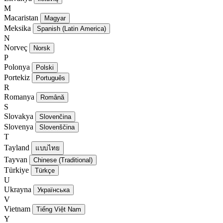
M
Macaristan
Magyar
Meksika
Spanish (Latin America)
N
Norveç
Norsk
P
Polonya
Polski
Portekiz
Português
R
Romanya
Română
S
Slovakya
Slovenčina
Slovenya
Slovenščina
T
Tayland
แบบไทย
Tayvan
Chinese (Traditional)
Türkiye
Türkçe
U
Ukrayna
Українська
V
Vietnam
Tiếng Việt Nam
Y