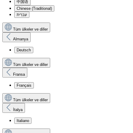
中国语
Chinese (Traditional)
עִברִית
Tüm ülkeler ve diller
Almanya
Deutsch
Tüm ülkeler ve diller
Fransa
Français
Tüm ülkeler ve diller
İtalya
Italiano