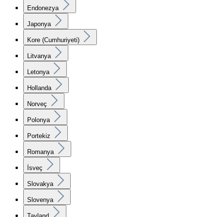
Endonezya
Japonya
Kore (Cumhuriyeti)
Litvanya
Letonya
Hollanda
Norveç
Polonya
Portekiz
Romanya
İsveç
Slovakya
Slovenya
Tayland