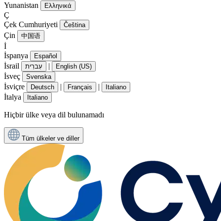
Yunanistan
Ελληνικά
Ç
Çek Cumhuriyeti
Čeština
Çin
中国语
İ
İspanya
Español
İsrail
|
עִברִית
English (US)
İsveç
Svenska
İsviçre
|
|
Deutsch
Français
Italiano
İtalya
Italiano
Hiçbir ülke veya dil bulunamadı
Tüm ülkeler ve diller