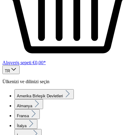
Alışveriş sepeti
€0,00*
TR
Ülkenizi ve dilinizi seçin
Amerika Birleşik Devletleri
Almanya
Fransa
İtalya