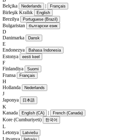
Belçika
|
Nederlands
Français
Birleşik Krallık
English
Brezilya
Portuguese (Brazil)
Bulgaristan
български език
D
Danimarka
Dansk
E
Endonezya
Bahasa Indonesia
Estonya
eesti keel
F
Finlandiya
Suomi
Fransa
Français
H
Hollanda
Nederlands
J
Japonya
日本語
K
Kanada
|
English (CA)
French (Canada)
Kore (Cumhuriyeti)
한국어
L
Letonya
Latviešu
Litvanya
lietuvių