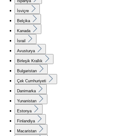
İspanya
İsviçre
Belçika
Kanada
İsrail
Avusturya
Birleşik Krallık
Bulgaristan
Çek Cumhuriyeti
Danimarka
Yunanistan
Estonya
Finlandiya
Macaristan