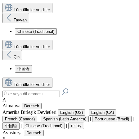
Tüm ülkeler ve diller
Tayvan
Chinese (Traditional)
Tüm ülkeler ve diller
Çin
中国语
Tüm ülkeler ve diller
A
Almanya
Deutsch
Amerika Birleşik Devletleri
|
|
English (US)
English (CA)
|
|
|
French (Canada)
Spanish (Latin America)
Portuguese (Brazil)
|
|
中国语
Chinese (Traditional)
עִברִית
Avusturya
Deutsch
B