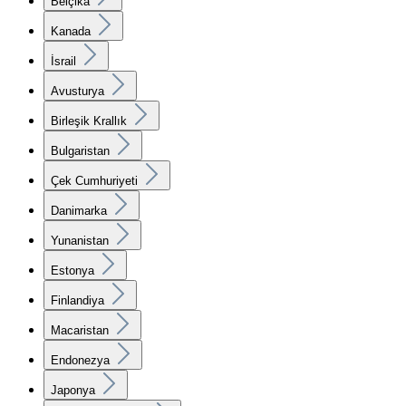
Belçika
Kanada
İsrail
Avusturya
Birleşik Krallık
Bulgaristan
Çek Cumhuriyeti
Danimarka
Yunanistan
Estonya
Finlandiya
Macaristan
Endonezya
Japonya