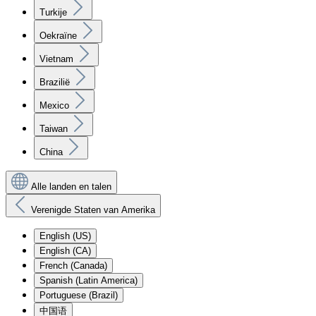
Turkije
Oekraïne
Vietnam
Brazilië
Mexico
Taiwan
China
Alle landen en talen
Verenigde Staten van Amerika
English (US)
English (CA)
French (Canada)
Spanish (Latin America)
Portuguese (Brazil)
中国语