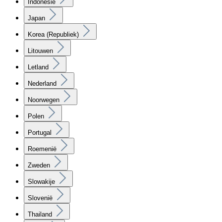
Indonesië
Japan
Korea (Republiek)
Litouwen
Letland
Nederland
Noorwegen
Polen
Portugal
Roemenië
Zweden
Slowakije
Slovenië
Thailand