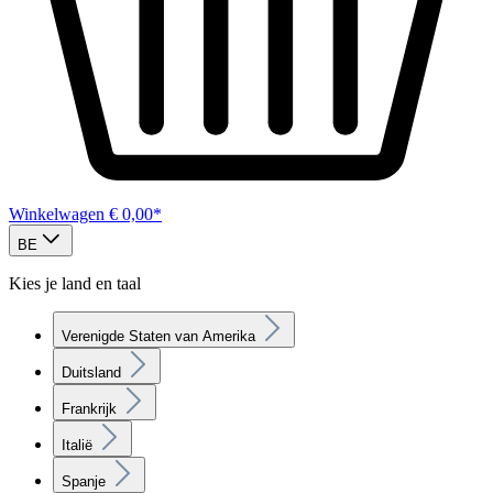
Winkelwagen
€ 0,00*
BE
Kies je land en taal
Verenigde Staten van Amerika
Duitsland
Frankrijk
Italië
Spanje