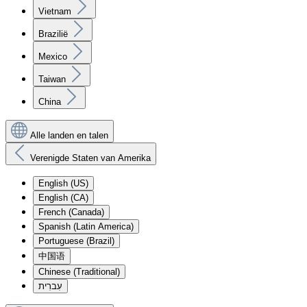
Vietnam
Brazilië
Mexico
Taiwan
China
Alle landen en talen
Verenigde Staten van Amerika
English (US)
English (CA)
French (Canada)
Spanish (Latin America)
Portuguese (Brazil)
中国语
Chinese (Traditional)
עִברִית