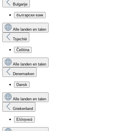
Bulgarije
български език
Alle landen en talen
Tsjechië
Čeština
Alle landen en talen
Denemarken
Dansk
Alle landen en talen
Griekenland
Ελληνικά