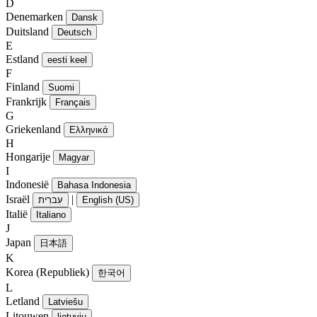
D
Denemarken
Dansk
Duitsland
Deutsch
E
Estland
eesti keel
F
Finland
Suomi
Frankrijk
Français
G
Griekenland
Ελληνικά
H
Hongarije
Magyar
I
Indonesië
Bahasa Indonesia
Israël
|
עִברִית
English (US)
Italië
Italiano
J
Japan
日本語
K
Korea (Republiek)
한국어
L
Letland
Latviešu
Litouwen
lietuvių