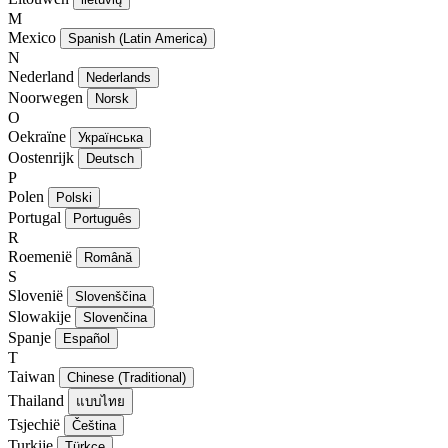
M
Mexico
Spanish (Latin America)
N
Nederland
Nederlands
Noorwegen
Norsk
O
Oekraïne
Українська
Oostenrijk
Deutsch
P
Polen
Polski
Portugal
Português
R
Roemenië
Română
S
Slovenië
Slovenščina
Slowakije
Slovenčina
Spanje
Español
T
Taiwan
Chinese (Traditional)
Thailand
แบบไทย
Tsjechië
Čeština
Turkije
Türkçe