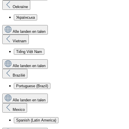
Oekraïne
Українська
Alle landen en talen
Vietnam
Tiếng Việt Nam
Alle landen en talen
Brazilië
Portuguese (Brazil)
Alle landen en talen
Mexico
Spanish (Latin America)