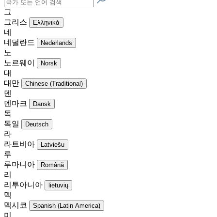
그
그리스
Ελληνικά
네
네덜란드
Nederlands
노
노르웨이
Norsk
대
대만
Chinese (Traditional)
덴
덴마크
Dansk
독
독일
Deutsch
라
라트비아
Latviešu
루
루마니아
Română
리
리투아니아
lietuvių
멕
멕시코
Spanish (Latin America)
미