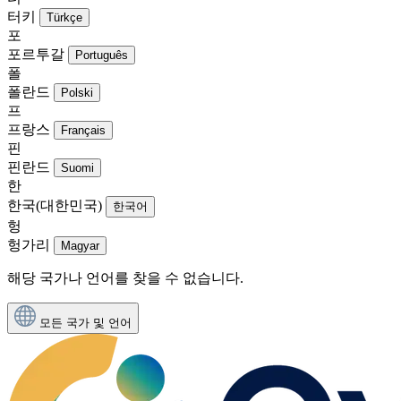
터키
Türkçe
포
포르투갈
Português
폴
폴란드
Polski
프
프랑스
Français
핀
핀란드
Suomi
한
한국(대한민국)
한국어
헝
헝가리
Magyar
해당 국가나 언어를 찾을 수 없습니다.
모든 국가 및 언어