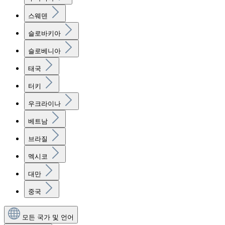
스웨덴
슬로바키아
슬로베니아
태국
터키
우크라이나
베트남
브라질
멕시코
대만
중국
모든 국가 및 언어