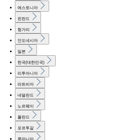
에스토니아
핀란드
헝가리
인도네시아
일본
한국(대한민국)
리투아니아
라트비아
네덜란드
노르웨이
폴란드
포르투갈
루마니아