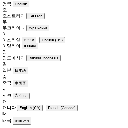
영국
English
오
오스트리아
Deutsch
우
우크라이나
Українська
이
이스라엘
|
עִברִית
English (US)
이탈리아
Italiano
인
인도네시아
Bahasa Indonesia
일
일본
日本語
중
중국
中国语
체
체코
Čeština
캐
캐나다
|
English (CA)
French (Canada)
태
태국
แบบไทย
터