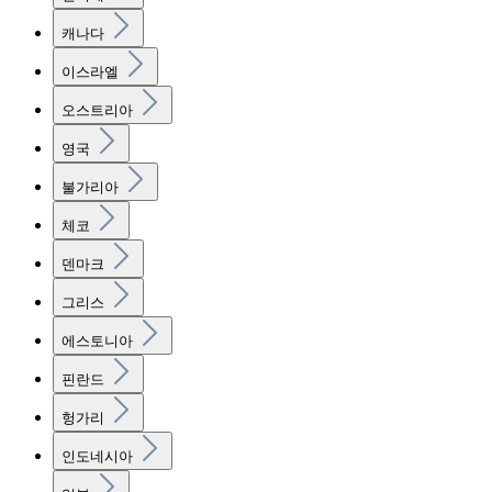
캐나다
이스라엘
오스트리아
영국
불가리아
체코
덴마크
그리스
에스토니아
핀란드
헝가리
인도네시아