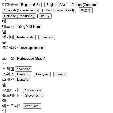
미합중국
|
|
|
English (US)
English (CA)
French (Canada)
|
|
|
Spanish (Latin America)
Portuguese (Brazil)
中国语
|
Chinese (Traditional)
עִברִית
베
베트남
Tiếng Việt Nam
벨
벨기에
|
Nederlands
Français
불
불가리아
български език
브
브라질
Portuguese (Brazil)
스
스웨덴
Svenska
스위스
|
|
Deutsch
Français
Italiano
스페인
Español
슬
슬로바키아
Slovenčina
슬로베니아
Slovenščina
에
에스토니아
eesti keel
영