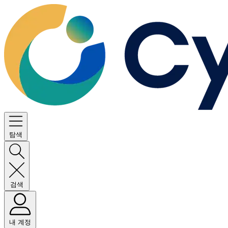
탐색
검색
내 계정