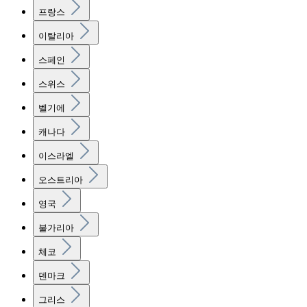
프랑스
이탈리아
스페인
스위스
벨기에
캐나다
이스라엘
오스트리아
영국
불가리아
체코
덴마크
그리스