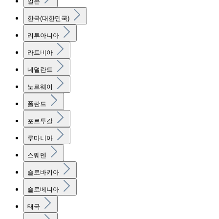
일본
한국(대한민국)
리투아니아
라트비아
네덜란드
노르웨이
폴란드
포르투갈
루마니아
스웨덴
슬로바키아
슬로베니아
태국