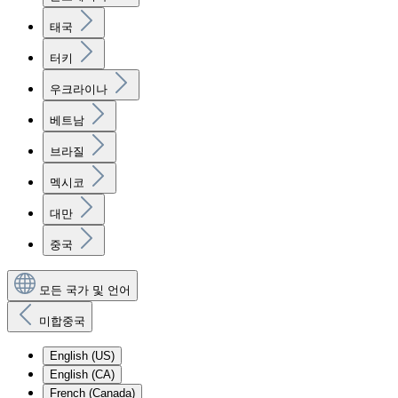
태국
터키
우크라이나
베트남
브라질
멕시코
대만
중국
모든 국가 및 언어
미합중국
English (US)
English (CA)
French (Canada)