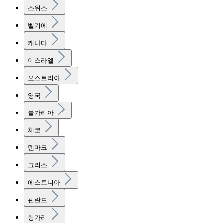
스위스
벨기에
캐나다
이스라엘
오스트리아
영국
불가리아
체코
덴마크
그리스
에스토니아
핀란드
헝가리