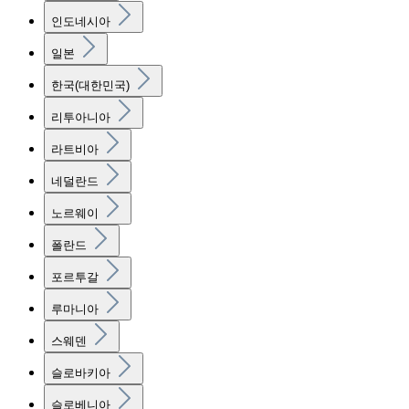
인도네시아
일본
한국(대한민국)
리투아니아
라트비아
네덜란드
노르웨이
폴란드
포르투갈
루마니아
스웨덴
슬로바키아
슬로베니아