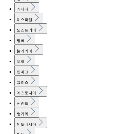
캐나다
이스라엘
오스트리아
영국
불가리아
체코
덴마크
그리스
에스토니아
핀란드
헝가리
인도네시아