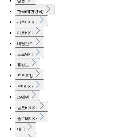
일본
한국(대한민국)
리투아니아
라트비아
네덜란드
노르웨이
폴란드
포르투갈
루마니아
스웨덴
슬로바키아
슬로베니아
태국