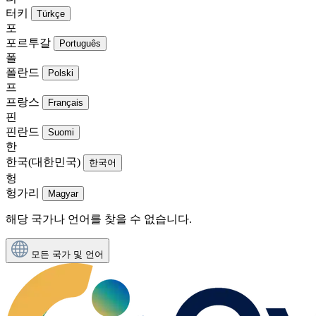
터키
Türkçe
포
포르투갈
Português
폴
폴란드
Polski
프
프랑스
Français
핀
핀란드
Suomi
한
한국(대한민국)
한국어
헝
헝가리
Magyar
해당 국가나 언어를 찾을 수 없습니다.
모든 국가 및 언어