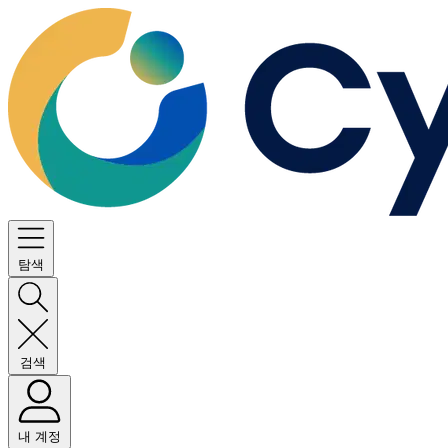
탐색
검색
내 계정