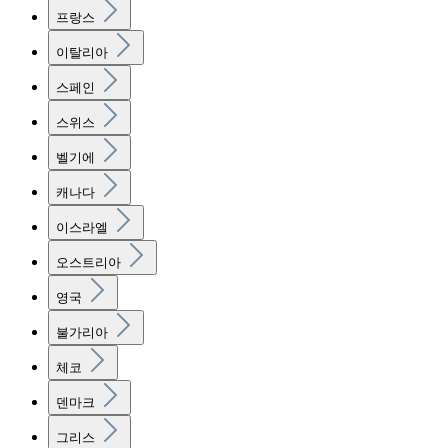
프랑스
이탈리아
스페인
스위스
벨기에
캐나다
이스라엘
오스트리아
영국
불가리아
체코
덴마크
그리스