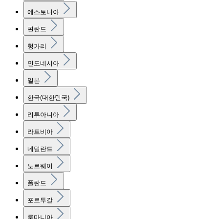
에스토니아
핀란드
헝가리
인도네시아
일본
한국(대한민국)
리투아니아
라트비아
네덜란드
노르웨이
폴란드
포르투갈
루마니아