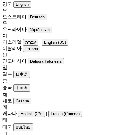
영국
English
오
오스트리아
Deutsch
우
우크라이나
Українська
이
이스라엘
|
עִברִית
English (US)
이탈리아
Italiano
인
인도네시아
Bahasa Indonesia
일
일본
日本語
중
중국
中国语
체
체코
Čeština
캐
캐나다
|
English (CA)
French (Canada)
태
태국
แบบไทย
터