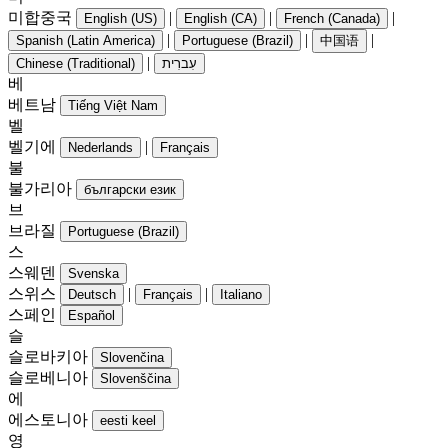
미합중국
|
|
|
English (US)
English (CA)
French (Canada)
|
|
|
Spanish (Latin America)
Portuguese (Brazil)
中国语
|
Chinese (Traditional)
עִברִית
베
베트남
Tiếng Việt Nam
벨
벨기에
|
Nederlands
Français
불
불가리아
български език
브
브라질
Portuguese (Brazil)
스
스웨덴
Svenska
스위스
|
|
Deutsch
Français
Italiano
스페인
Español
슬
슬로바키아
Slovenčina
슬로베니아
Slovenščina
에
에스토니아
eesti keel
영