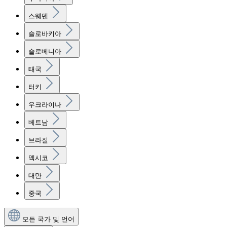
스웨덴
슬로바키아
슬로베니아
태국
터키
우크라이나
베트남
브라질
멕시코
대만
중국
모든 국가 및 언어