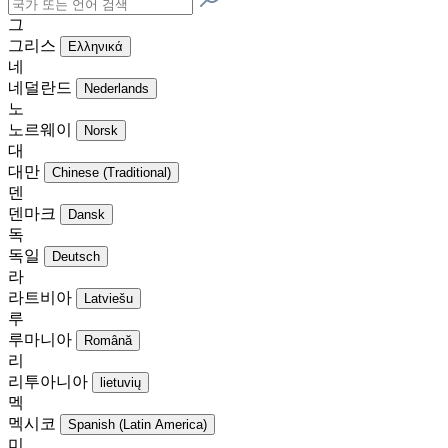
그
그리스
Ελληνικά
네
네덜란드
Nederlands
노
노르웨이
Norsk
대
대만
Chinese (Traditional)
덴
덴마크
Dansk
독
독일
Deutsch
라
라트비아
Latviešu
루
루마니아
Română
리
리투아니아
lietuvių
멕
멕시코
Spanish (Latin America)
미