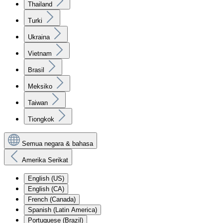
Thailand
Turki
Ukraina
Vietnam
Brasil
Meksiko
Taiwan
Tiongkok
Semua negara & bahasa
Amerika Serikat
English (US)
English (CA)
French (Canada)
Spanish (Latin America)
Portuguese (Brazil)