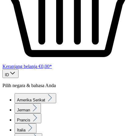
Keranjang belanja
€0,00*
ID
Pilih negara & bahasa Anda
Amerika Serikat
Jerman
Prancis
Italia