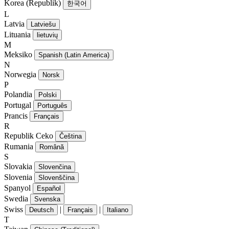
Korea (Republik)
한국어
L
Latvia
Latviešu
Lituania
lietuvių
M
Meksiko
Spanish (Latin America)
N
Norwegia
Norsk
P
Polandia
Polski
Portugal
Português
Prancis
Français
R
Republik Ceko
Čeština
Rumania
Română
S
Slovakia
Slovenčina
Slovenia
Slovenščina
Spanyol
Español
Swedia
Svenska
Swiss
|
|
Deutsch
Français
Italiano
T