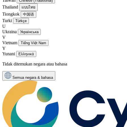
Taiwan
Chinese (Traditional)
Thailand
แบบไทย
Tiongkok
中国语
Turki
Türkçe
U
Ukraina
Українська
V
Vietnam
Tiếng Việt Nam
Y
Yunani
Ελληνικά
Tidak ditemukan negara atau bahasa
Semua negara & bahasa