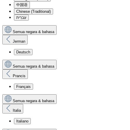
中国语
Chinese (Traditional)
עִברִית
Semua negara & bahasa
Jerman
Deutsch
Semua negara & bahasa
Prancis
Français
Semua negara & bahasa
Italia
Italiano