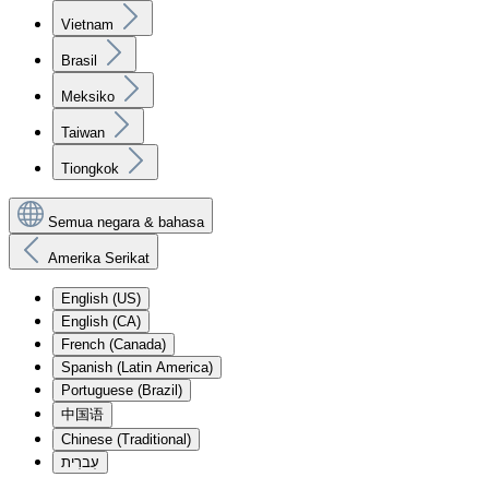
Vietnam
Brasil
Meksiko
Taiwan
Tiongkok
Semua negara & bahasa
Amerika Serikat
English (US)
English (CA)
French (Canada)
Spanish (Latin America)
Portuguese (Brazil)
中国语
Chinese (Traditional)
עִברִית