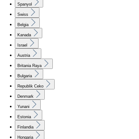
Spanyol
Swiss
Belgia
Kanada
Israel
Austria
Britania Raya
Bulgaria
Republik Ceko
Denmark
Yunani
Estonia
Finlandia
Hongaria