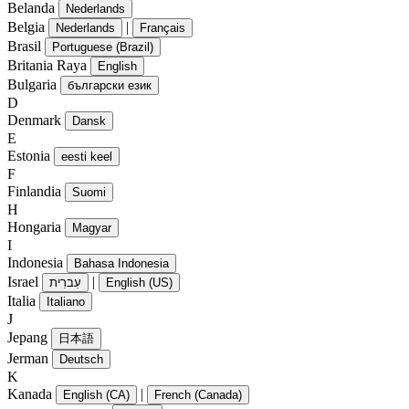
Belanda
Nederlands
Belgia
|
Nederlands
Français
Brasil
Portuguese (Brazil)
Britania Raya
English
Bulgaria
български език
D
Denmark
Dansk
E
Estonia
eesti keel
F
Finlandia
Suomi
H
Hongaria
Magyar
I
Indonesia
Bahasa Indonesia
Israel
|
עִברִית
English (US)
Italia
Italiano
J
Jepang
日本語
Jerman
Deutsch
K
Kanada
|
English (CA)
French (Canada)