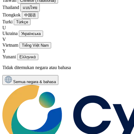
Taiwan
Chinese (Traditional)
Thailand
แบบไทย
Tiongkok
中国语
Turki
Türkçe
U
Ukraina
Українська
V
Vietnam
Tiếng Việt Nam
Y
Yunani
Ελληνικά
Tidak ditemukan negara atau bahasa
Semua negara & bahasa