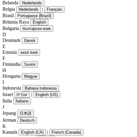
Belanda
Nederlands
Belgia
|
Nederlands
Français
Brasil
Portuguese (Brazil)
Britania Raya
English
Bulgaria
български език
D
Denmark
Dansk
E
Estonia
eesti keel
F
Finlandia
Suomi
H
Hongaria
Magyar
I
Indonesia
Bahasa Indonesia
Israel
|
עִברִית
English (US)
Italia
Italiano
J
Jepang
日本語
Jerman
Deutsch
K
Kanada
|
English (CA)
French (Canada)