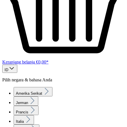
Keranjang belanja
€0,00*
ID
Pilih negara & bahasa Anda
Amerika Serikat
Jerman
Prancis
Italia