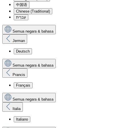
中国语
Chinese (Traditional)
עִברִית
Semua negara & bahasa
Jerman
Deutsch
Semua negara & bahasa
Prancis
Français
Semua negara & bahasa
Italia
Italiano