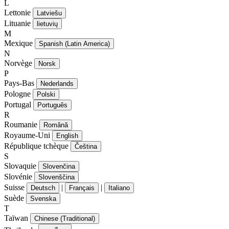
L
Lettonie
Latviešu
Lituanie
lietuvių
M
Mexique
Spanish (Latin America)
N
Norvège
Norsk
P
Pays-Bas
Nederlands
Pologne
Polski
Portugal
Português
R
Roumanie
Română
Royaume-Uni
English
République tchèque
Čeština
S
Slovaquie
Slovenčina
Slovénie
Slovenščina
Suisse
|
|
Deutsch
Français
Italiano
Suède
Svenska
T
Taïwan
Chinese (Traditional)