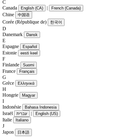
C
Canada
|
English (CA)
French (Canada)
Chine
中国语
Corée (République de)
한국어
D
Danemark
Dansk
E
Espagne
Español
Estonie
eesti keel
F
Finlande
Suomi
France
Français
G
Grèce
Ελληνικά
H
Hongrie
Magyar
I
Indonésie
Bahasa Indonesia
Israël
|
עִברִית
English (US)
Italie
Italiano
J
Japon
日本語