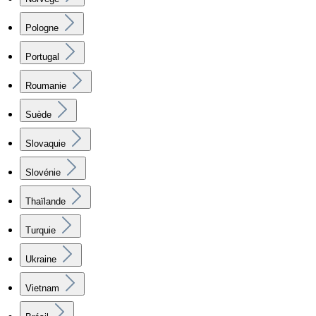
Pologne
Portugal
Roumanie
Suède
Slovaquie
Slovénie
Thaïlande
Turquie
Ukraine
Vietnam