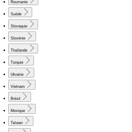
Roumanie
Suède
Slovaquie
Slovénie
Thaïlande
Turquie
Ukraine
Vietnam
Brésil
Mexique
Taïwan