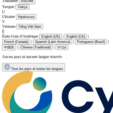
Thaïlande
แบบไทย
Turquie
Türkçe
U
Ukraine
Українська
V
Vietnam
Tiếng Việt Nam
É
États-Unis d'Amérique
|
|
English (US)
English (CA)
|
|
|
French (Canada)
Spanish (Latin America)
Portuguese (Brazil)
|
|
中国语
Chinese (Traditional)
עִברִית
Aucun pays ni aucune langue trouvés
Tous les pays et toutes les langues