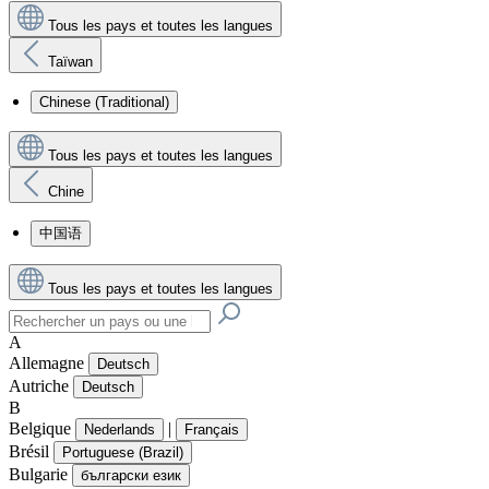
Tous les pays et toutes les langues
Taïwan
Chinese (Traditional)
Tous les pays et toutes les langues
Chine
中国语
Tous les pays et toutes les langues
A
Allemagne
Deutsch
Autriche
Deutsch
B
Belgique
|
Nederlands
Français
Brésil
Portuguese (Brazil)
Bulgarie
български език