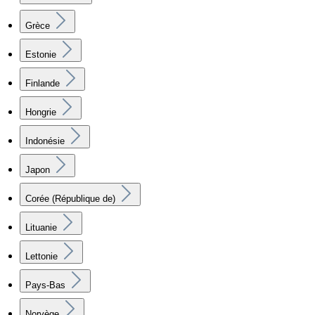
Grèce
Estonie
Finlande
Hongrie
Indonésie
Japon
Corée (République de)
Lituanie
Lettonie
Pays-Bas
Norvège