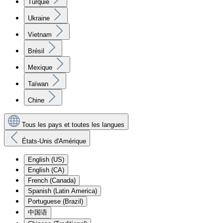
Turquie
Ukraine
Vietnam
Brésil
Mexique
Taïwan
Chine
Tous les pays et toutes les langues
États-Unis d'Amérique
English (US)
English (CA)
French (Canada)
Spanish (Latin America)
Portuguese (Brazil)
中国语