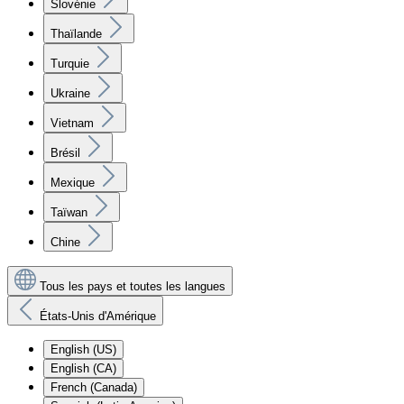
Slovénie
Thaïlande
Turquie
Ukraine
Vietnam
Brésil
Mexique
Taïwan
Chine
Tous les pays et toutes les langues
États-Unis d'Amérique
English (US)
English (CA)
French (Canada)