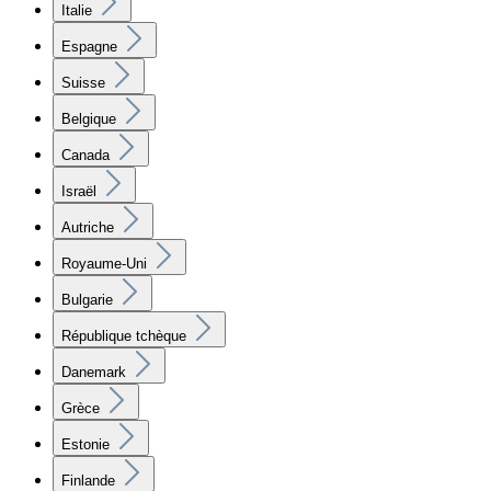
Italie
Espagne
Suisse
Belgique
Canada
Israël
Autriche
Royaume-Uni
Bulgarie
République tchèque
Danemark
Grèce
Estonie
Finlande