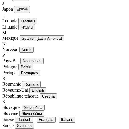
J
Japon
日本語
L
Lettonie
Latviešu
Lituanie
lietuvių
M
Mexique
Spanish (Latin America)
N
Norvège
Norsk
P
Pays-Bas
Nederlands
Pologne
Polski
Portugal
Português
R
Roumanie
Română
Royaume-Uni
English
République tchèque
Čeština
S
Slovaquie
Slovenčina
Slovénie
Slovenščina
Suisse
|
|
Deutsch
Français
Italiano
Suède
Svenska