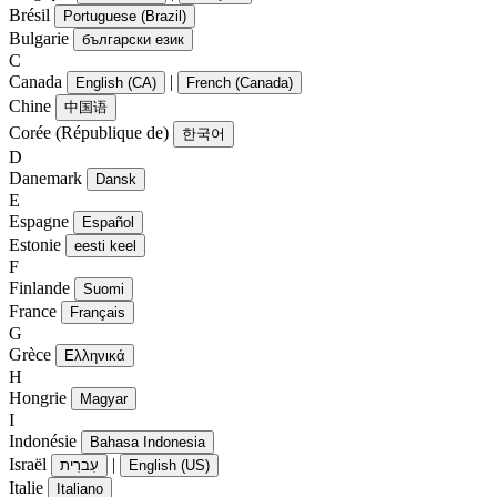
Brésil
Portuguese (Brazil)
Bulgarie
български език
C
Canada
|
English (CA)
French (Canada)
Chine
中国语
Corée (République de)
한국어
D
Danemark
Dansk
E
Espagne
Español
Estonie
eesti keel
F
Finlande
Suomi
France
Français
G
Grèce
Ελληνικά
H
Hongrie
Magyar
I
Indonésie
Bahasa Indonesia
Israël
|
עִברִית
English (US)
Italie
Italiano