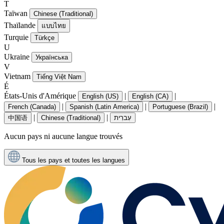
T
Taïwan
Chinese (Traditional)
Thaïlande
แบบไทย
Turquie
Türkçe
U
Ukraine
Українська
V
Vietnam
Tiếng Việt Nam
É
États-Unis d'Amérique
|
|
English (US)
English (CA)
|
|
|
French (Canada)
Spanish (Latin America)
Portuguese (Brazil)
|
|
中国语
Chinese (Traditional)
עִברִית
Aucun pays ni aucune langue trouvés
Tous les pays et toutes les langues