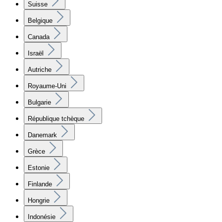
Suisse
Belgique
Canada
Israël
Autriche
Royaume-Uni
Bulgarie
République tchèque
Danemark
Grèce
Estonie
Finlande
Hongrie
Indonésie