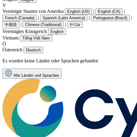
V
Vereinigte Staaten von Amerika
|
|
English (US)
English (CA)
|
|
|
French (Canada)
Spanish (Latin America)
Portuguese (Brazil)
|
|
中国语
Chinese (Traditional)
עִברִית
Vereinigtes Königreich
English
Vietnam
Tiếng Việt Nam
Ö
Österreich
Deutsch
Es wurden keine Länder oder Sprachen gefunden
Alle Länder und Sprachen