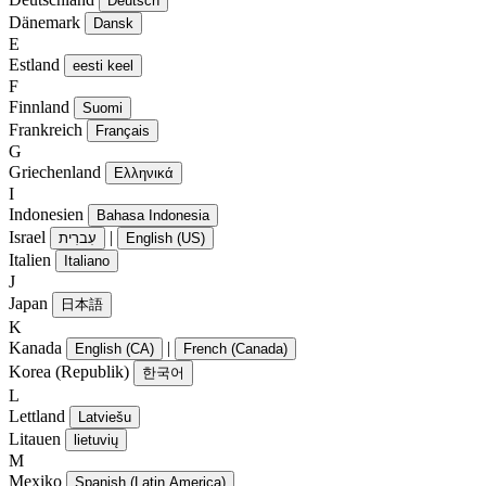
Deutsch
Dänemark
Dansk
E
Estland
eesti keel
F
Finnland
Suomi
Frankreich
Français
G
Griechenland
Ελληνικά
I
Indonesien
Bahasa Indonesia
Israel
|
עִברִית
English (US)
Italien
Italiano
J
Japan
日本語
K
Kanada
|
English (CA)
French (Canada)
Korea (Republik)
한국어
L
Lettland
Latviešu
Litauen
lietuvių
M
Mexiko
Spanish (Latin America)