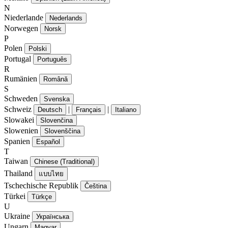
N
Niederlande
Nederlands
Norwegen
Norsk
P
Polen
Polski
Portugal
Português
R
Rumänien
Română
S
Schweden
Svenska
Schweiz
|
|
Deutsch
Français
Italiano
Slowakei
Slovenčina
Slowenien
Slovenščina
Spanien
Español
T
Taiwan
Chinese (Traditional)
Thailand
แบบไทย
Tschechische Republik
Čeština
Türkei
Türkçe
U
Ukraine
Українська
Ungarn
Magyar