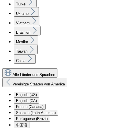
Türkei
Ukraine
Vietnam
Brasilien
Mexiko
Taiwan
China
Alle Länder und Sprachen
Vereinigte Staaten von Amerika
English (US)
English (CA)
French (Canada)
Spanish (Latin America)
Portuguese (Brazil)
中国语