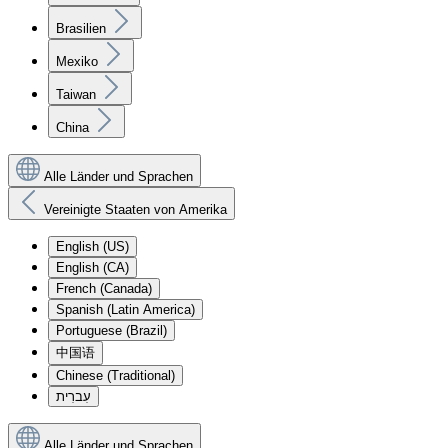
Brasilien
Mexiko
Taiwan
China
Alle Länder und Sprachen
Vereinigte Staaten von Amerika
English (US)
English (CA)
French (Canada)
Spanish (Latin America)
Portuguese (Brazil)
中国语
Chinese (Traditional)
עִברִית
Alle Länder und Sprachen