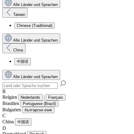
Alle Länder und Sprachen
Taiwan
Chinese (Traditional)
Alle Länder und Sprachen
China
中国语
Alle Länder und Sprachen
B
Belgien
|
Nederlands
Français
Brasilien
Portuguese (Brazil)
Bulgarien
български език
C
China
中国语
D
Deutschland