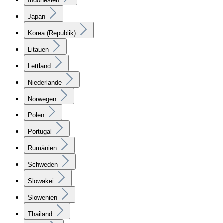
Indonesien
Japan
Korea (Republik)
Litauen
Lettland
Niederlande
Norwegen
Polen
Portugal
Rumänien
Schweden
Slowakei
Slowenien
Thailand